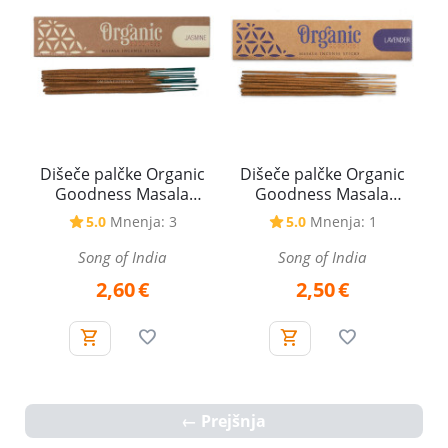
Dišeče palčke Organic
Dišeče palčke Organic
Goodness Masala
Goodness Masala
Jasmine - Jasmin, 15 g
Lavender - Sivka, 15 g
5.0
Mnenja: 3
5.0
Mnenja: 1
Song of India
Song of India
2,60
€
2,50
€
Prejšnja