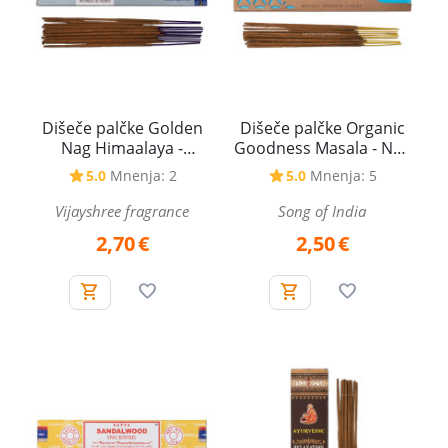
Dišeče palčke Golden
Dišeče palčke Organic
Nag Himaalaya -
Goodness Masala - Nag
Himalaja, 15 g
Champa, 15 g
5.0
Mnenja: 2
5.0
Mnenja: 5
Vijayshree fragrance
Song of India
2,70
€
2,50
€