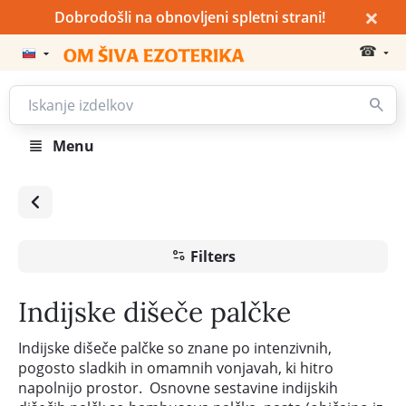
×
Dobrodošli na obnovljeni spletni strani!
☎
Menu
Filters
Indijske dišeče palčke
Indijske dišeče palčke so znane po intenzivnih,
pogosto sladkih in omamnih vonjavah, ki hitro
napolnijo prostor. Osnovne sestavine indijskih