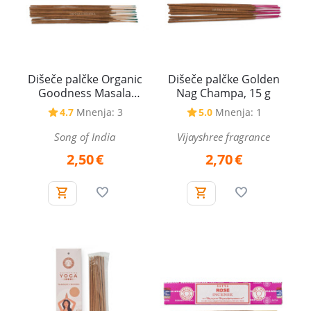
Dišeče palčke Organic
Dišeče palčke Golden
Goodness Masala
Nag Champa, 15 g
Frankincense - Bosvelija,
4.7
Mnenja: 3
5.0
Mnenja: 1
15 g
Song of India
Vijayshree fragrance
2,50
€
2,70
€