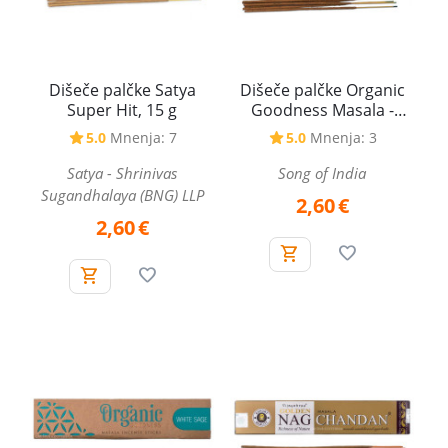
Dišeče palčke Satya
Dišeče palčke Organic
Super Hit, 15 g
Goodness Masala -
Sandalwood -
5.0
Mnenja: 7
5.0
Mnenja: 3
Sandalovina, 15 g
Satya - Shrinivas
Song of India
Sugandhalaya (BNG) LLP
2,60
€
2,60
€