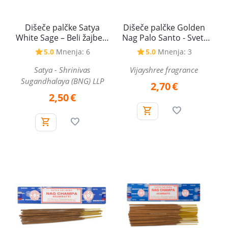
Dišeče palčke Satya
Dišeče palčke Golden
White Sage – Beli žajbelj,
Nag Palo Santo - Sveti
15 g
les, 15 g
5.0
Mnenja: 6
5.0
Mnenja: 3
Satya - Shrinivas
Vijayshree fragrance
Sugandhalaya (BNG) LLP
2,70
€
2,50
€