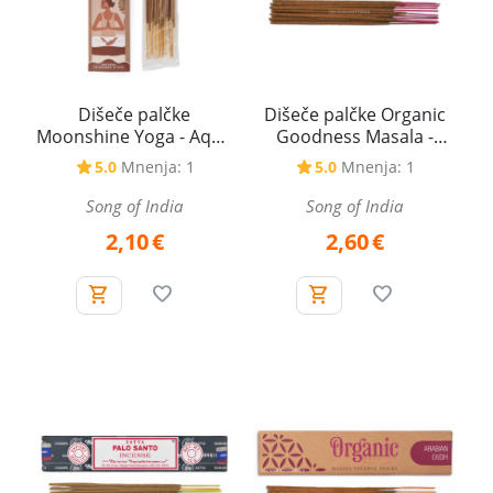
Dišeče palčke
Dišeče palčke Organic
Moonshine Yoga - Aqua
Goodness Masala -
Zen ±22 g
Pačuli, 15 g
5.0
Mnenja: 1
5.0
Mnenja: 1
Song of India
Song of India
2,10
€
2,60
€