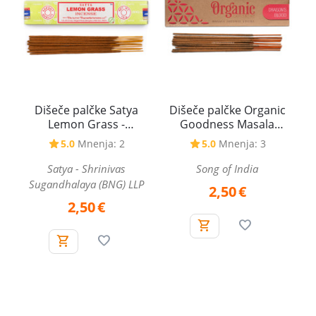
Dišeče palčke Satya
Dišeče palčke Organic
Lemon Grass -
Goodness Masala
Limonska trava, 15 g
Dragon's Blood -
5.0
Mnenja: 2
5.0
Mnenja: 3
Zmajeva kri, 15 g
Satya - Shrinivas
Song of India
Sugandhalaya (BNG) LLP
2,50
€
2,50
€