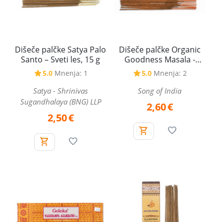
Dišeče palčke Satya Palo
Dišeče palčke Organic
Santo – Sveti les, 15 g
Goodness Masala -
Arabian Oudh, 15 g
5.0
Mnenja: 1
5.0
Mnenja: 2
Satya - Shrinivas
Song of India
Sugandhalaya (BNG) LLP
2,60
€
2,50
€