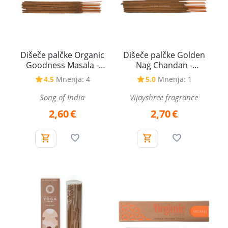
Dišeče palčke Organic
Dišeče palčke Golden
Goodness Masala -
Nag Chandan -
White sage - Beli žajbelj,
Sandalovina, 15 g
4.5
Mnenja: 4
5.0
Mnenja: 1
15 g
Song of India
Vijayshree fragrance
2,60
€
2,70
€