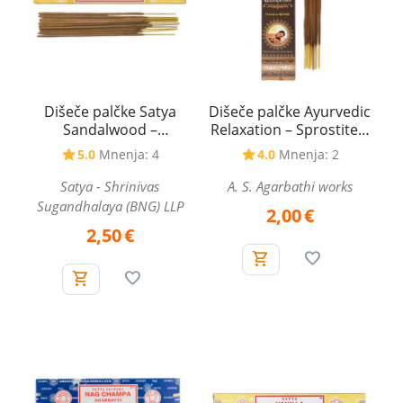
Dišeče palčke Satya
Dišeče palčke Ayurvedic
Sandalwood –
Relaxation – Sprostitev,
Sandalovina, 15 g
15 g
5.0
Mnenja: 4
4.0
Mnenja: 2
Satya - Shrinivas
A. S. Agarbathi works
Sugandhalaya (BNG) LLP
2,00
€
2,50
€