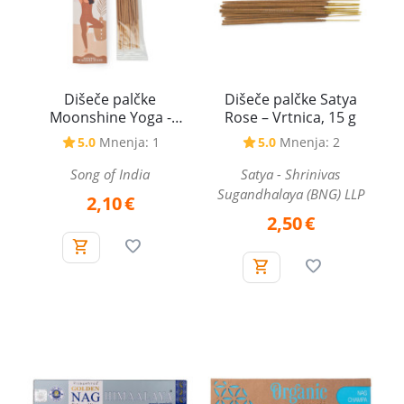
Dišeče palčke
Dišeče palčke Satya
Moonshine Yoga -
Rose – Vrtnica, 15 g
Tranquil Woods ±22 g
5.0
Mnenja: 1
5.0
Mnenja: 2
Song of India
Satya - Shrinivas
Sugandhalaya (BNG) LLP
2,10
€
2,50
€