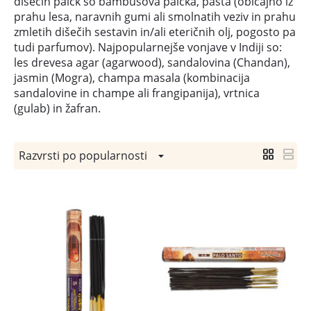
dišečih palčk so bambusova palčka, pasta (običajno iz
prahu lesa, naravnih gumi ali smolnatih veziv in prahu
zmletih dišečih sestavin in/ali eteričnih olj, pogosto pa
tudi parfumov). Najpopularnejše vonjave v Indiji so:
les drevesa agar (agarwood), sandalovina (Chandan),
jasmin (Mogra), champa masala (kombinacija
sandalovine in champe ali frangipanija), vrtnica
(gulab) in žafran.
Razvrsti po popularnosti