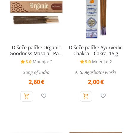
Dišeče palčke Organic
Dišeče palčke Ayurvedic
Goodness Masala - Palo
Chakra – Čakra, 15 g
Santo - Sveti les, 15 g
5.0
Mnenja: 2
5.0
Mnenja: 2
Song of India
A. S. Agarbathi works
2,60
€
2,00
€