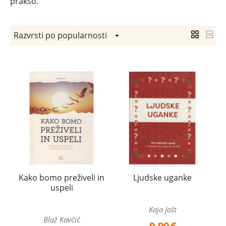
prakso.
Razvrsti po popularnosti
Kako bomo preživeli in
Ljudske uganke
uspeli
Kaja Jošt
Blaž Kavčič
9,90
€