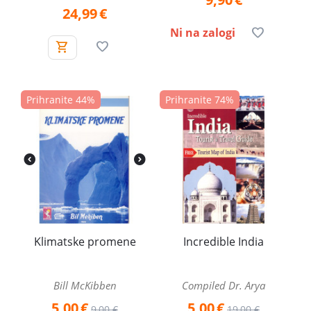
24,99
€
Ni na zalogi
Prihranite 44%
Prihranite 74%
Klimatske promene
Incredible India
Bill McKibben
Compiled Dr. Arya
5,00
€
5,00
€
9,00
€
19,00
€