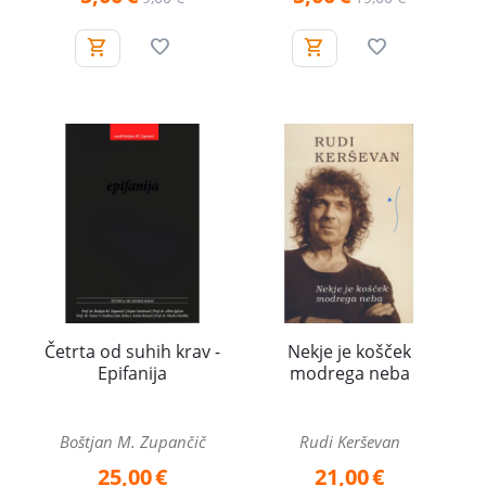
Četrta od suhih krav -
Nekje je košček
Epifanija
modrega neba
Boštjan M. Zupančič
Rudi Kerševan
25,00
€
21,00
€