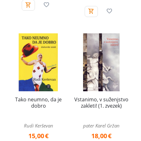
Tako neumno, da je
Vstanimo, v suženjstvo
dobro
zakleti! (1. zvezek)
Rudi Kerševan
pater Karel Gržan
15,00
€
18,00
€