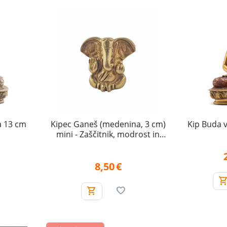
a 13 cm
Kipec Ganeš (medenina, 3 cm)
Kip Buda v
mini - Zaščitnik, modrost in
uspeh
8,50
€