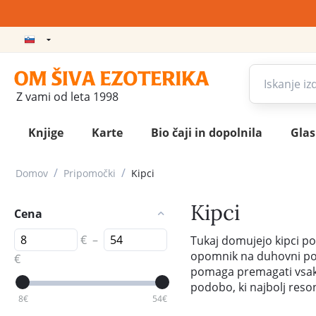
Z vami od leta 1998
Knjige
Karte
Bio čaji in dopolnila
Gla
/
/
Domov
Pripomočki
Kipci
Kipci
Cena
€
–
Tukaj domujejo kipci p
opomnik na duhovni poti
€
pomaga premagati vsako
podobo, ki najbolj reso
8
€
54
€