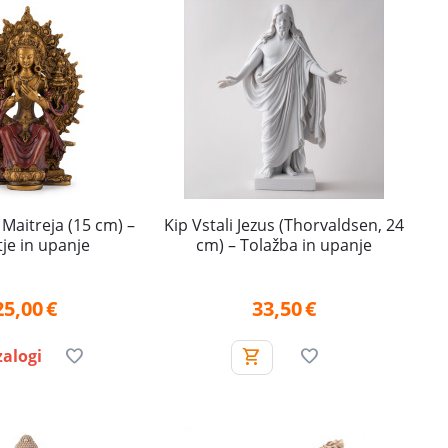
Maitreja (15 cm) –
Kip Vstali Jezus (Thorvaldsen, 24
je in upanje
cm) – Tolažba in upanje
25,00
€
33,50
€
zalogi