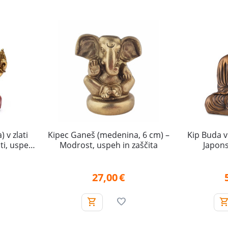
 v zlati
Kipec Ganeš (medenina, 6 cm) –
Kip Buda v 
ti, uspeha
Modrost, uspeh in zaščita
Japonsk
 ovir
27,00
€