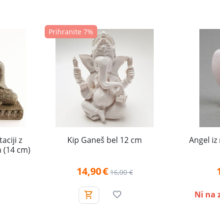
Prihranite 7%
aciji z
Kip Ganeš bel 12 cm
Angel i
 (14 cm)
14,90
€
16,00
€
Ni na 