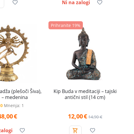
Ni na zalogi
Prihranite 19%
dža (plešoči Šiva),
Kip Buda v meditaciji – tajski
 – medenina
antični stil (14 cm)
.0
Mnenja: 1
48,00
€
12,00
€
14,90
€
zalogi