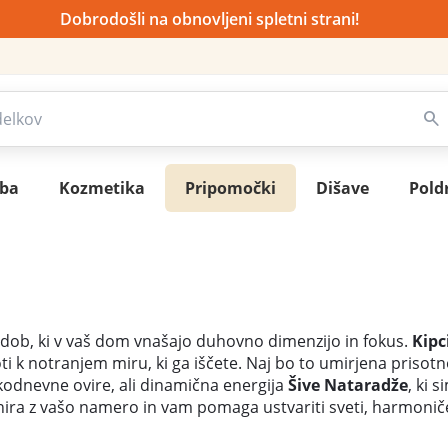
Dobrodošli na obnovljeni spletni strani!
sba
Kozmetika
Pripomočki
Dišave
Pold
odob, ki v vaš dom vnašajo duhovno dimenzijo in fokus.
Kipc
 k notranjem miru, ki ga iščete. Naj bo to umirjena prisotn
dnevne ovire, ali dinamična energija
Šive Nataradže
, ki 
nira z vašo namero in vam pomaga ustvariti sveti, harmonič