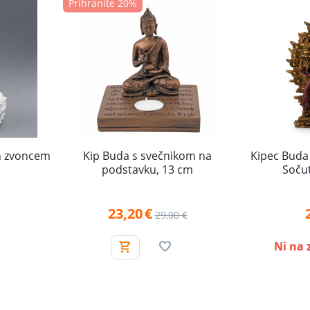
Prihranite 20%
n zvoncem
Kip Buda s svečnikom na
Kipec Buda 
podstavku, 13 cm
Sočut
23,20
€
29,00
€
Ni na 