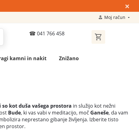
×
Moj račun
041 766 458
ragi kamni in nakit
Znižano
i so kot duša vašega prostora
in služijo kot nežni
ost
Bude
, ki vas vabi v meditacijo, moč
Ganeše
, da vam
simbolizira neprestano gibanje življenja. Izberite tisto
en prostor.