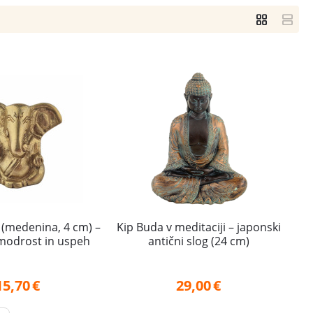
 (medenina, 4 cm) –
Kip Buda v meditaciji – japonski
 modrost in uspeh
antični slog (24 cm)
15,70
€
29,00
€