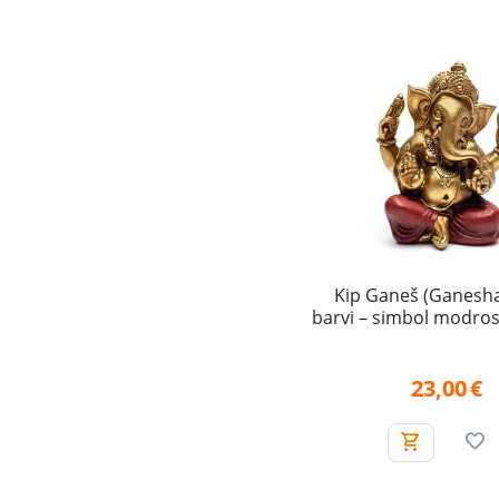
Kip Ganeš (Ganesha)
barvi – simbol modros
in odstranjevalec
23,00
€