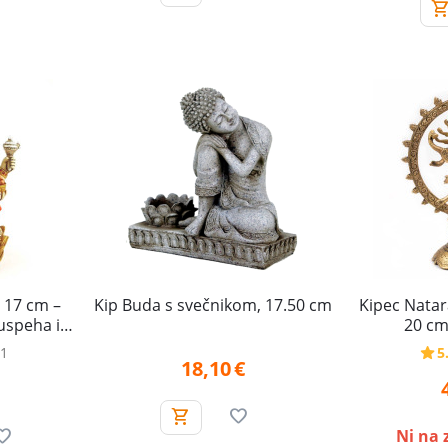
 17 cm –
Kip Buda s svečnikom, 17.50 cm
Kipec Natara
uspeha in
20 cm
ovir
 1
5
18,10
€
Ni na 