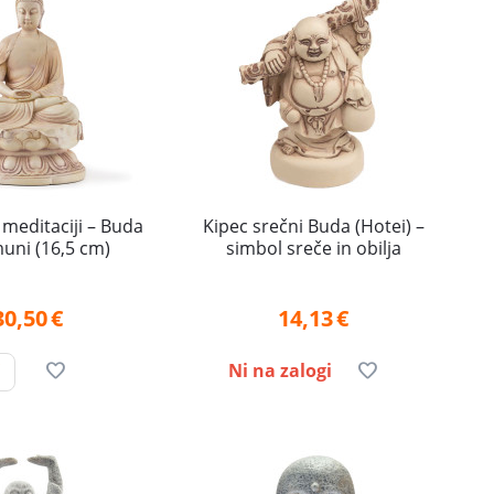
 meditaciji – Buda
Kipec srečni Buda (Hotei) –
uni (16,5 cm)
simbol sreče in obilja
30,50
€
14,13
€
Ni na zalogi