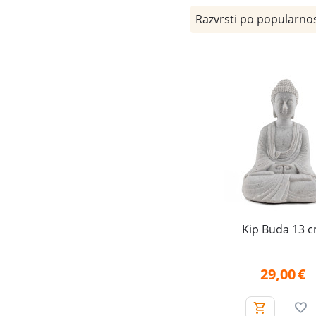
Razvrsti po popularnos
Kip Buda 13 
29,00
€