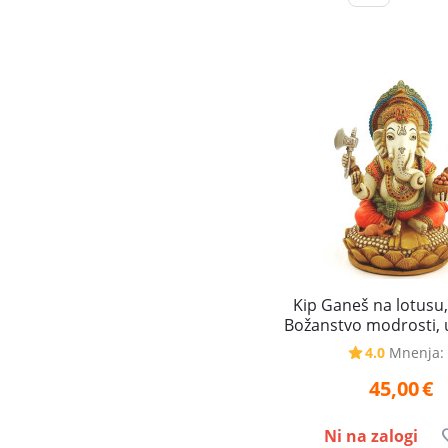
Kip Ganeš na lotusu,
Božanstvo modrosti, 
odstranjevalec 
4.0
Mnenja:
45,00
€
Ni na zalogi