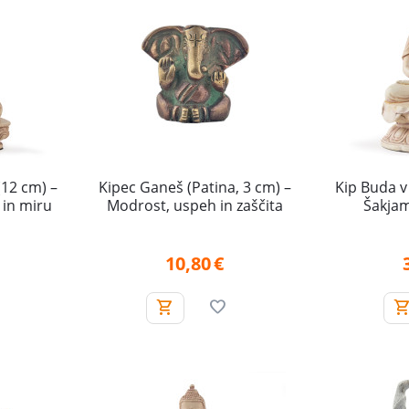
(12 cm) –
Kipec Ganeš (Patina, 3 cm) –
Kip Buda v
 in miru
Modrost, uspeh in zaščita
Šakjam
10,80
€