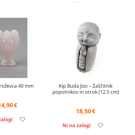
z roževca 40 mm
Kip Buda Jizo – Zaščitnik
popotnikov in otrok (12.5 cm)
14,90
€
18,50
€
zalogi
Ni na zalogi