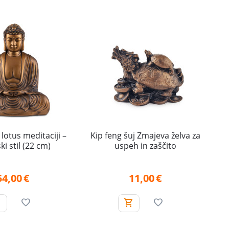
lotus meditaciji –
Kip feng šuj Zmajeva želva za
i stil (22 cm)
uspeh in zaščito
54,00
€
11,00
€