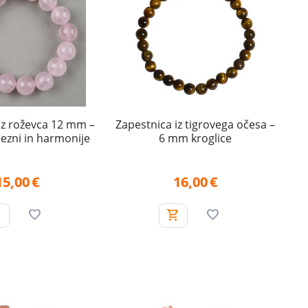
iz roževca 12 mm –
Zapestnica iz tigrovega očesa –
ezni in harmonije
6 mm kroglice
15,00
€
16,00
€