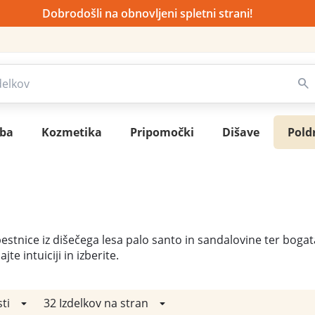
Dobrodošli na obnovljeni spletni strani!
sba
Kozmetika
Pripomočki
Dišave
Pold
stnice iz dišečega lesa palo santo in sandalovine ter bogata 
te intuiciji in izberite.
ti
32 Izdelkov na stran