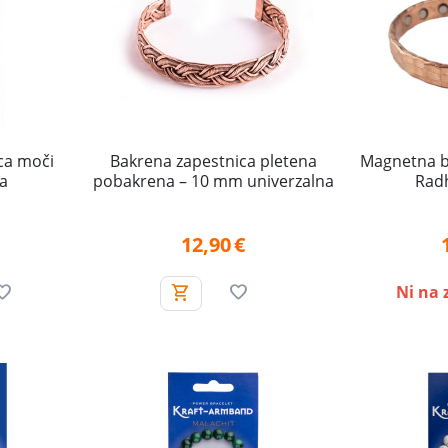
ica moči
Bakrena zapestnica pletena
Magnetna b
a
pobakrena – 10 mm univerzalna
Rad
12,90
€
Ni na 