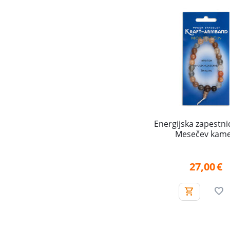
Energijska zapestn
Mesečev kam
27,00
€