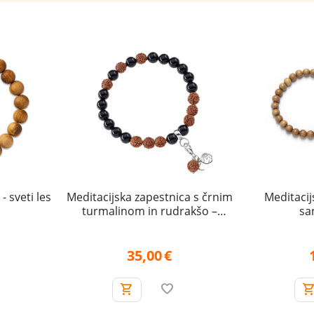
- sveti les
Meditacijska zapestnica s črnim
Meditacij
turmalinom in rudrakšo –
sa
Zaščita, Ozemljitev, Moč
35,00
€