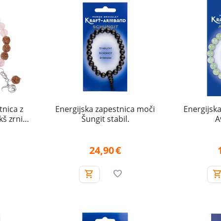
tnica z
Energijska zapestnica moči
Energijsk
š zrni
Šungit stabil.
A
24,90
€