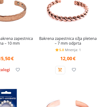
akrena zapestnica
Bakrena zapestnica ožja pletena
ha – 10 mm
– 7 mm odprta
5.0
Mnenja: 1
15,50
€
12,00
€
zalogi