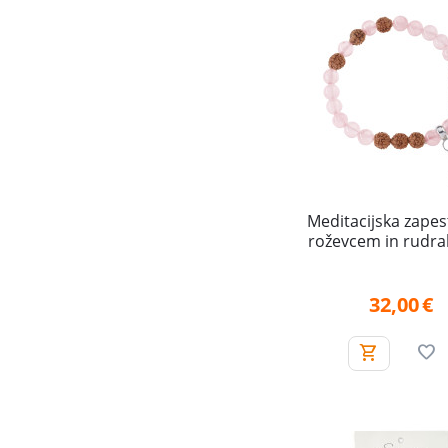
Meditacijska zapes
roževcem in rudrak
(Ljubezen)
32,00
€