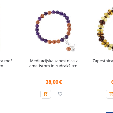
ica moči
Meditacijska zapestnica z
Zapestnica
en
ametistom in rudrakš zrni
(Notranji mir)
38,00
€