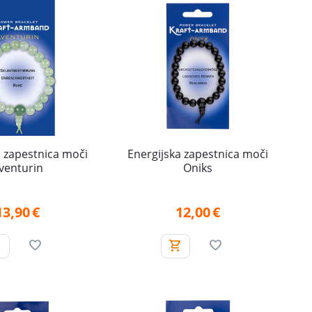
a zapestnica moči
Energijska zapestnica moči
venturin
Oniks
13,90
€
12,00
€