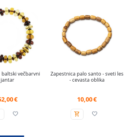
 baltski večbarvni
Zapestnica palo santo - sveti les
jantar
- cevasta oblika
62,00
€
10,00
€