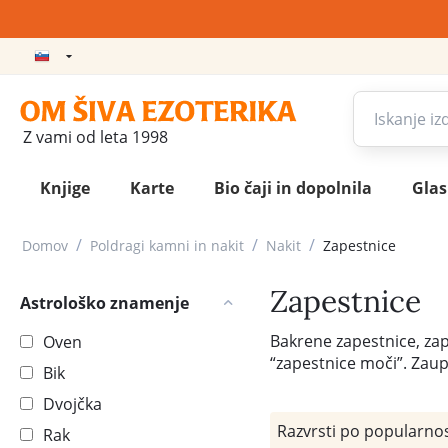
Z vami od leta 1998
Knjige
Karte
Bio čaji in dopolnila
Gla
/
/
/
Domov
Poldragi kamni in nakit
Nakit
Zapestnice
Zapestnice
Astrološko znamenje
Bakrene zapestnice, zape
Oven
“zapestnice moči”. Zaupaj
Bik
Dvojčka
Razvrsti po popularnos
Rak