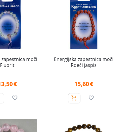
a zapestnica moči
Energijska zapestnica moči
Fluorit
Rdeči jaspis
13,50
€
15,60
€