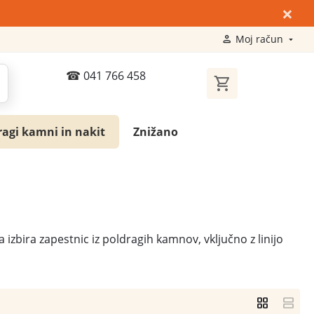
×
Moj račun
041 766 458
ragi kamni in nakit
Znižano
izbira zapestnic iz poldragih kamnov, vključno z linijo