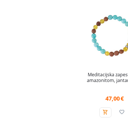
Meditacijska zapes
amazonitom, janta
rudrakš zrni (Notranj
47,00
€