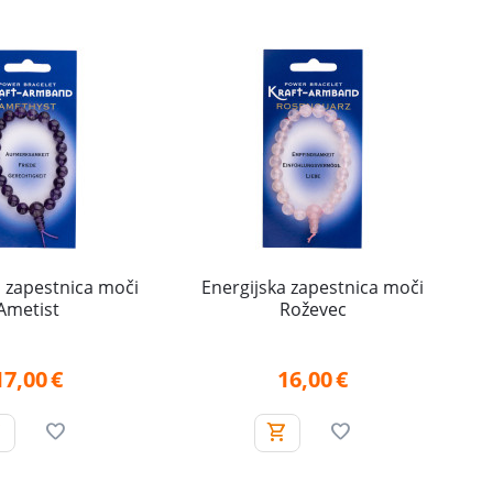
a zapestnica moči
Energijska zapestnica moči
Ametist
Roževec
17,00
€
16,00
€