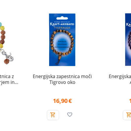
tnica z
Energijska zapestnica moči
Energijsk
rjem in
Tigrovo oko
a modrost)
16,90
€