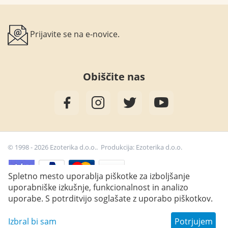
Prijavite se na e-novice.
Obiščite nas
© 1998 - 2026 Ezoterika d.o.o.. Produkcija:
Ezoterika d.o.o.
Spletno mesto uporablja piškotke za izboljšanje
uporabniške izkušnje, funkcionalnost in analizo
35,00
€
Dodaj v košarico
uporabe. S potrditvijo soglašate z uporabo piškotkov.
Izbral bi sam
Potrjujem