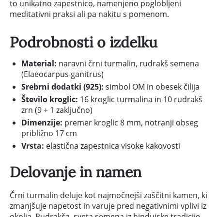
to unikatno zapestnico, namenjeno poglobljeni
meditativni praksi ali pa nakitu s pomenom.
Podrobnosti o izdelku
Material:
naravni črni turmalin, rudrakš semena
(Elaeocarpus ganitrus)
Srebrni dodatki (925):
simbol OM in obesek čilija
Število kroglic:
16 kroglic turmalina in 10 rudrakš
zrn (9 + 1 zaključno)
Dimenzije:
premer kroglic 8 mm, notranji obseg
približno 17 cm
Vrsta:
elastična zapestnica visoke kakovosti
Delovanje in namen
Črni turmalin deluje kot najmočnejši zaščitni kamen, ki
zmanjšuje napetost in varuje pred negativnimi vplivi iz
okolja. Rudrakša, sveta semena iz hindujske tradicije,