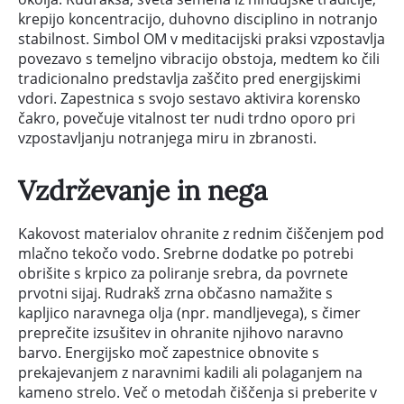
krepijo koncentracijo, duhovno disciplino in notranjo
stabilnost. Simbol OM v meditacijski praksi vzpostavlja
povezavo s temeljno vibracijo obstoja, medtem ko čili
tradicionalno predstavlja zaščito pred energijskimi
vdori. Zapestnica s svojo sestavo aktivira korensko
čakro, povečuje vitalnost ter nudi trdno oporo pri
vzpostavljanju notranjega miru in zbranosti.
Vzdrževanje in nega
Kakovost materialov ohranite z rednim čiščenjem pod
mlačno tekočo vodo. Srebrne dodatke po potrebi
obrišite s krpico za poliranje srebra, da povrnete
prvotni sijaj. Rudrakš zrna občasno namažite s
kapljico naravnega olja (npr. mandljevega), s čimer
preprečite izsušitev in ohranite njihovo naravno
barvo. Energijsko moč zapestnice obnovite s
prekajevanjem z naravnimi kadili ali polaganjem na
kameno strelo. Več o metodah čiščenja si preberite v