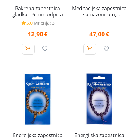
Bakrena zapestnica
Meditacijska zapestnica
gladka – 6 mm odprta
z amazonitom,
jantarjem in rudrakš
5.0
Mnenja: 3
zrni (Notranja modrost)
12,90
€
47,00
€
Energijska zapestnica
Energijska zapestnica