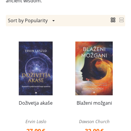
ancient wisdom.
Sort by Popularity
Doživetja akaše
Blaženi možgani
Ervin Laslo
Dawson Church
27,00
€
32,00
€