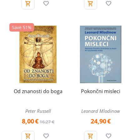
Save 51%
Od znanosti do boga
Pokončni misleci
Peter Russell
Leonard Mlodinow
8,00
€
24,90
€
16,27
€