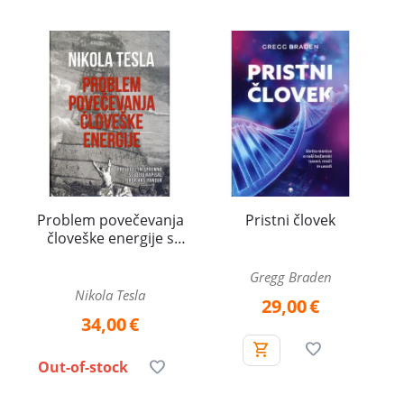
Problem povečevanja
Pristni človek
človeške energije s
posebnim ozirom na
pridobivanje energije
Gregg Braden
Sonca
Nikola Tesla
29,00
€
34,00
€
Out-of-stock