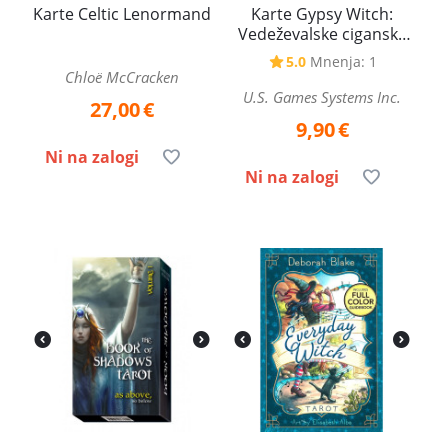
Karte Celtic Lenormand
Karte Gypsy Witch:
Vedeževalske ciganske
igralne karte
5.0
Mnenja: 1
Chloë McCracken
U.S. Games Systems Inc.
27,00
€
9,90
€
Ni na zalogi
Ni na zalogi