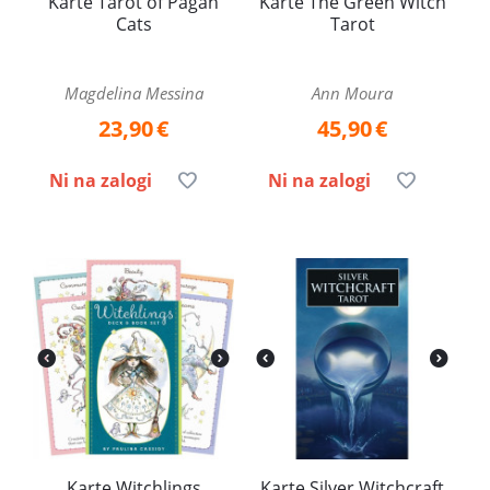
Karte Tarot of Pagan
Karte The Green Witch
Cats
Tarot
Magdelina Messina
Ann Moura
23,90
€
45,90
€
Ni na zalogi
Ni na zalogi
Karte Witchlings
Karte Silver Witchcraft