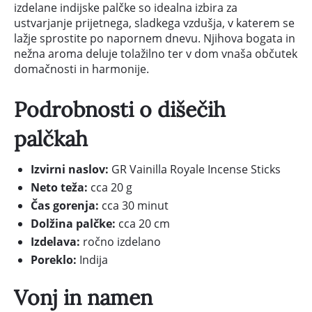
izdelane indijske palčke so idealna izbira za
ustvarjanje prijetnega, sladkega vzdušja, v katerem se
lažje sprostite po napornem dnevu. Njihova bogata in
nežna aroma deluje tolažilno ter v dom vnaša občutek
domačnosti in harmonije.
Podrobnosti o dišečih
palčkah
Izvirni naslov:
GR Vainilla Royale Incense Sticks
Neto teža:
cca 20 g
Čas gorenja:
cca 30 minut
Dolžina palčke:
cca 20 cm
Izdelava:
ročno izdelano
Poreklo:
Indija
Vonj in namen