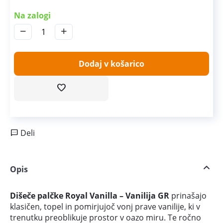
Na zalogi
−
+
Dodaj v košarico
Deli
Opis
Dišeče palčke Royal Vanilla – Vanilija GR
prinašajo
klasičen, topel in pomirjujoč vonj prave vanilije, ki v
trenutku preoblikuje prostor v oazo miru. Te ročno