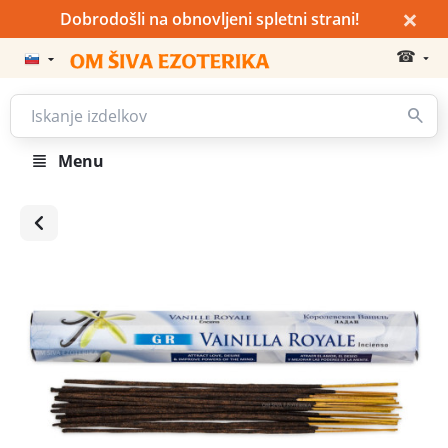
×
Dobrodošli na obnovljeni spletni strani!
☎
Menu