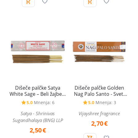
Dišeče palčke Satya
Dišeče palčke Golden
White Sage – Beli žajbelj,
Nag Palo Santo - Sveti
15 g
les, 15 g
5.0
Mnenja: 6
5.0
Mnenja: 3
Satya - Shrinivas
Vijayshree fragrance
Sugandhalaya (BNG) LLP
2,70
€
2,50
€