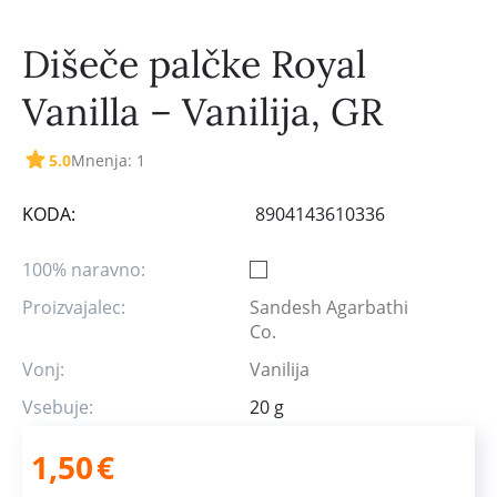
Dišeče palčke Royal
Vanilla – Vanilija, GR
5.0
Mnenja: 1
KODA:
8904143610336
100% naravno:
Proizvajalec:
Sandesh Agarbathi
Co.
Vonj:
Vanilija
Vsebuje:
20 g
1,50
€