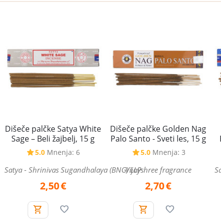
Dišeče palčke Satya White
Dišeče palčke Golden Nag
Sage – Beli žajbelj, 15 g
Palo Santo - Sveti les, 15 g
5.0
Mnenja: 6
5.0
Mnenja: 3
Satya - Shrinivas Sugandhalaya (BNG) LLP
Vijayshree fragrance
S
2,50
€
2,70
€