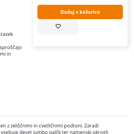
Dodaj v košarico
stavek
 sproščajo
imi in
n z zeliščnimi in cvetličnimi podtoni. Zaradi
et vsebuje deset jumbo palčk ter namenski okrogli