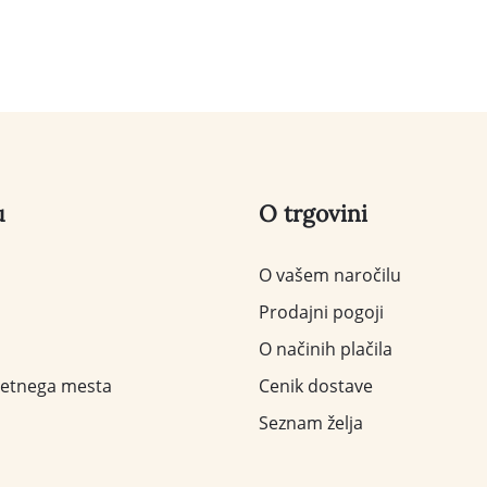
u
O trgovini
O vašem naročilu
Prodajni pogoji
O načinih plačila
letnega mesta
Cenik dostave
Seznam želja