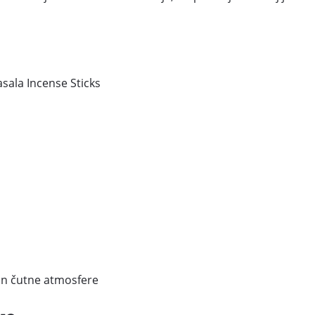
ala Incense Sticks
 in čutne atmosfere