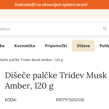
Dobrodošli na obnovljeni spletni strani!
sba
Kozmetika
Pripomočki
Dišave
Pold
išeče palčke Tridev Musk Amber, 120 g
Dišeče palčke Tridev Musk
Amber, 120 g
KODA:
8907915002506