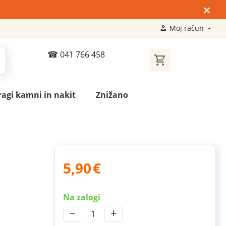
×
Moj račun
041 766 458
ragi kamni in nakit
Znižano
5,90
€
Na zalogi
−
+