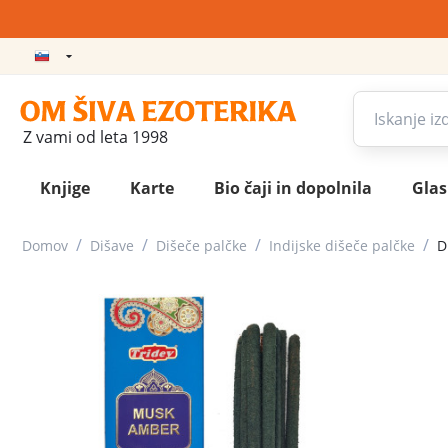
Z vami od leta 1998
Knjige
Karte
Bio čaji in dopolnila
Gla
/
/
/
/
Domov
Dišave
Dišeče palčke
Indijske dišeče palčke
D