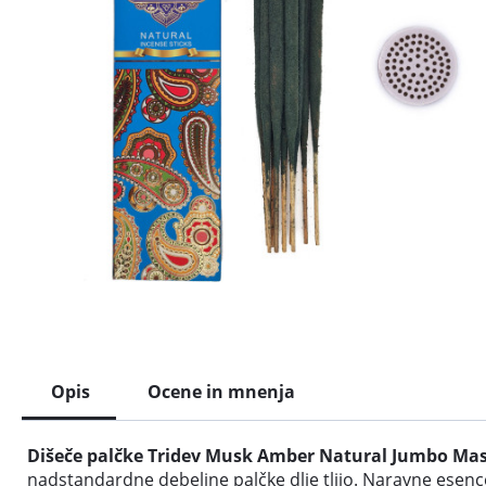
Opis
Ocene in mnenja
Dišeče palčke Tridev Musk Amber Natural Jumbo Ma
nadstandardne debeline palčke dlje tlijo. Naravne esence