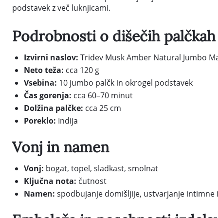
podstavek z več luknjicami.
Podrobnosti o dišečih palčkah
Izvirni naslov:
Tridev Musk Amber Natural Jumbo Mas
Neto teža:
cca 120 g
Vsebina:
10 jumbo palčk in okrogel podstavek
Čas gorenja:
cca 60–70 minut
Dolžina palčke:
cca 25 cm
Poreklo:
Indija
Vonj in namen
Vonj:
bogat, topel, sladkast, smolnat
Ključna nota:
čutnost
Namen:
spodbujanje domišljije, ustvarjanje intimne