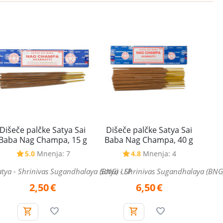
Dišeče palčke Satya Sai
Dišeče palčke Satya Sai
Baba Nag Champa, 15 g
Baba Nag Champa, 40 g
5.0
Mnenja: 7
4.8
Mnenja: 4
atya - Shrinivas Sugandhalaya (BNG) LLP
Satya - Shrinivas Sugandhalaya (BNG
2,50
€
6,50
€