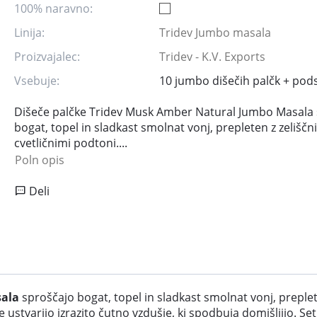
100% naravno:
Linija:
Tridev Jumbo masala
Proizvajalec:
Tridev - K.V. Exports
Vsebuje:
10 jumbo dišečih palčk + pod
Dišeče palčke Tridev Musk Amber Natural Jumbo Masala
bogat, topel in sladkast smolnat vonj, prepleten z zeliščn
cvetličnimi podtoni....
Poln opis
Deli
sala
sproščajo bogat, topel in sladkast smolnat vonj, preplete
 ustvarijo izrazito čutno vzdušje, ki spodbuja domišljijo. S