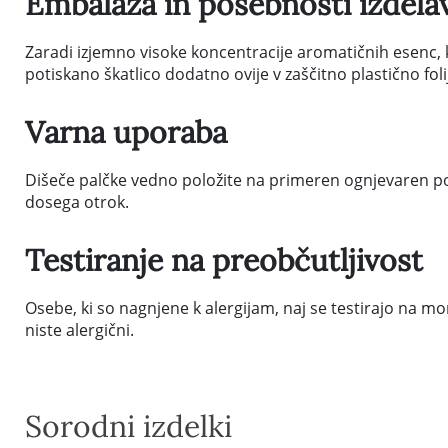
Embalaža in posebnosti izdela
Zaradi izjemno visoke koncentracije aromatičnih esenc, 
potiskano škatlico dodatno ovije v zaščitno plastično foli
Varna uporaba
Dišeče palčke vedno položite na primeren ognjevaren pods
dosega otrok.
Testiranje na preobčutljivost
Osebe, ki so nagnjene k alergijam, naj se testirajo na mo
niste alergični.
Sorodni izdelki