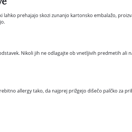
ve
ki lahko prehajajo skozi zunanjo kartonsko embalažo, proizv
jo.
tavek. Nikoli jih ne odlagajte ob vnetljivih predmetih ali 
rebitno allergy tako, da najprej prižgejo dišečo palčko za pr