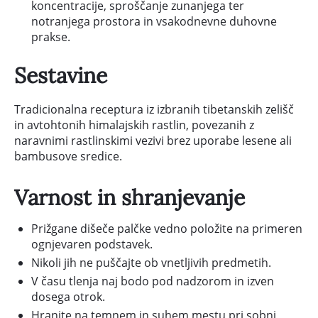
koncentracije, sproščanje zunanjega ter
notranjega prostora in vsakodnevne duhovne
prakse.
Sestavine
Tradicionalna receptura iz izbranih tibetanskih zelišč
in avtohtonih himalajskih rastlin, povezanih z
naravnimi rastlinskimi vezivi brez uporabe lesene ali
bambusove sredice.
Varnost in shranjevanje
Prižgane dišeče palčke vedno položite na primeren
ognjevaren podstavek.
Nikoli jih ne puščajte ob vnetljivih predmetih.
V času tlenja naj bodo pod nadzorom in izven
dosega otrok.
Hranite na temnem in suhem mestu pri sobni