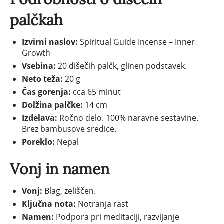
palčkah
Izvirni naslov:
Spiritual Guide Incense – Inner
Growth
Vsebina:
20 dišečih palčk, glinen podstavek.
Neto teža:
20 g
Čas gorenja:
cca 65 minut
Dolžina palčke:
14 cm
Izdelava:
Ročno delo. 100% naravne sestavine.
Brez bambusove sredice.
Poreklo:
Nepal
Vonj in namen
Vonj:
Blag, zeliščen.
Ključna nota:
Notranja rast
Namen:
Podpora pri meditaciji, razvijanje