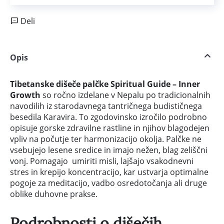
Deli
Opis
Tibetanske dišeče palčke Spiritual Guide – Inner
Growth
so ročno izdelane v Nepalu po tradicionalnih
navodilih iz starodavnega tantričnega budističnega
besedila Karavira. To zgodovinsko izročilo podrobno
opisuje gorske zdravilne rastline in njihov blagodejen
vpliv na počutje ter harmonizacijo okolja. Palčke ne
vsebujejo lesene sredice in imajo nežen, blag zeliščni
vonj. Pomagajo umiriti misli, lajšajo vsakodnevni
stres in krepijo koncentracijo, kar ustvarja optimalne
pogoje za meditacijo, vadbo osredotočanja ali druge
oblike duhovne prakse.
Podrobnosti o dišečih