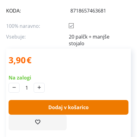
KODA:
8718657463681
100% naravno:
Vsebuje:
20 palčk + manjše
stojalo
3,90
€
Na zalogi
−
+
Dodaj v košarico