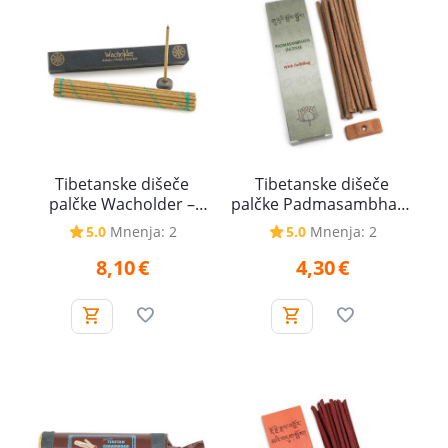
Tibetanske dišeče
Tibetanske dišeče
palčke Wacholder –
palčke Padmasambhava
Brin, 40 g
– Wish Fulfilling –
5.0
Mnenja: 2
5.0
Mnenja: 2
Izpolnitev želja, 20 g
8,10
€
4,30
€