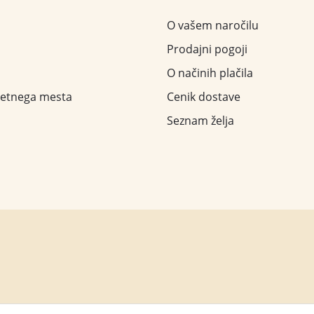
O vašem naročilu
Prodajni pogoji
O načinih plačila
letnega mesta
Cenik dostave
Seznam želja