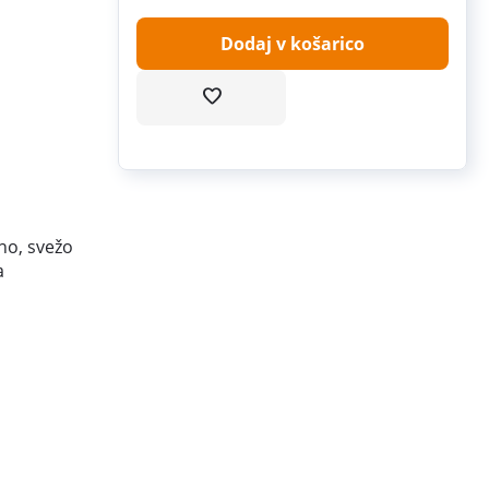
Dodaj v košarico
no, svežo
a