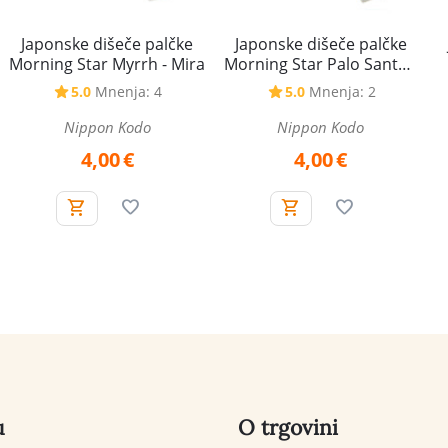
Japonske dišeče palčke
Japonske dišeče palčke
Morning Star Myrrh - Mira
Morning Star Palo Santo -
Sveti les
5.0
Mnenja: 4
5.0
Mnenja: 2
Nippon Kodo
Nippon Kodo
4,00
€
4,00
€
u
O trgovini