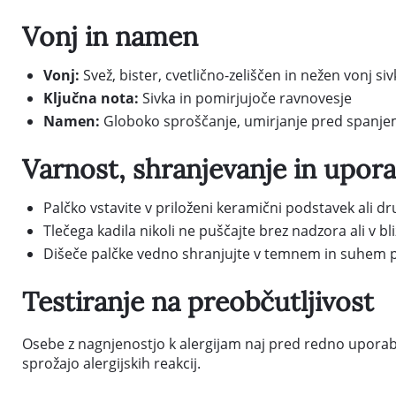
Vonj in namen
Vonj:
Svež, bister, cvetlično-zeliščen in nežen vonj siv
Ključna nota:
Sivka in pomirjujoče ravnovesje
Namen:
Globoko sproščanje, umirjanje pred spanjem, 
Varnost, shranjevanje in upor
Palčko vstavite v priloženi keramični podstavek ali d
Tlečega kadila nikoli ne puščajte brez nadzora ali v bli
Dišeče palčke vedno shranjujte v temnem in suhem pr
Testiranje na preobčutljivost
Osebe z nagnjenostjo k alergijam naj pred redno uporabo te
sprožajo alergijskih reakcij.