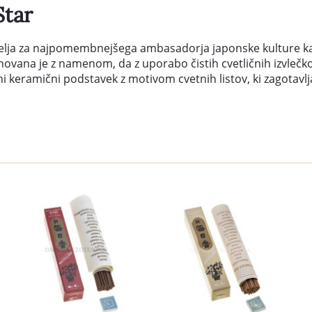
Star
ja za najpomembnejšega ambasadorja japonske kulture kadil 
asnovana je z namenom, da z uporabo čistih cvetličnih izvlečk
rni keramični podstavek z motivom cvetnih listov, ki zagotav