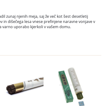
zunaj njenih meja, saj že več kot šest desetletij
ov in dišečega lesa vnese prefinjene naravne vonjave v
lja varno uporabo kjerkoli v vašem domu.