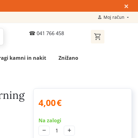
×
Moj račun
041 766 458
ragi kamni in nakit
Znižano
rning
4,00
€
Na zalogi
−
+