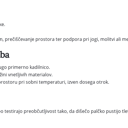
ke.
prečiščevanje prostora ter podpora pri jogi, molitvi ali med
aba
rugo primerno kadilnico.
žini vnetljivih materialov.
ostoru pri sobni temperaturi, izven dosega otrok.
stirajo preobčutljivost tako, da dišečo palčko pustijo tleti 