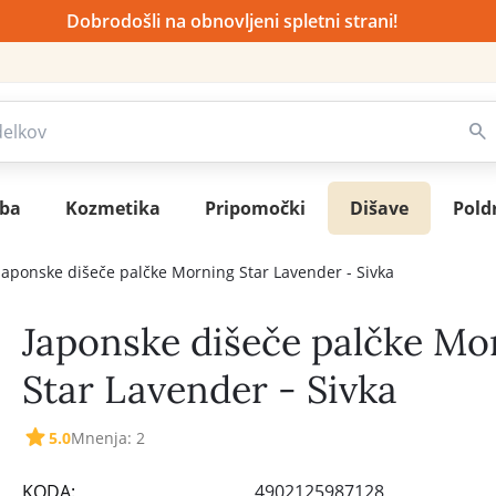
Dobrodošli na obnovljeni spletni strani!
sba
Kozmetika
Pripomočki
Dišave
Pold
Japonske dišeče palčke Morning Star Lavender - Sivka
Japonske dišeče palčke Mo
Star Lavender - Sivka
5.0
Mnenja: 2
KODA:
4902125987128