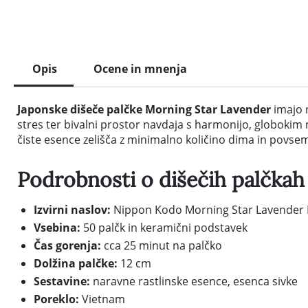
Opis
Ocene in mnenja
Japonske dišeče palčke Morning Star Lavender
imajo 
stres ter bivalni prostor navdaja s harmonijo, globokim 
čiste esence zelišča z minimalno količino dima in povse
Podrobnosti o dišečih palčkah
Izvirni naslov:
Nippon Kodo Morning Star Lavender 
Vsebina:
50 palčk in keramični podstavek
Čas gorenja:
cca 25 minut na palčko
Dolžina palčke:
12 cm
Sestavine:
naravne rastlinske esence, esenca sivke
Poreklo:
Vietnam