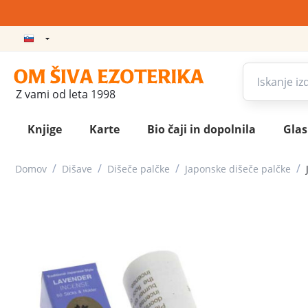
Z vami od leta 1998
Knjige
Karte
Bio čaji in dopolnila
Gla
/
/
/
/
Domov
Dišave
Dišeče palčke
Japonske dišeče palčke