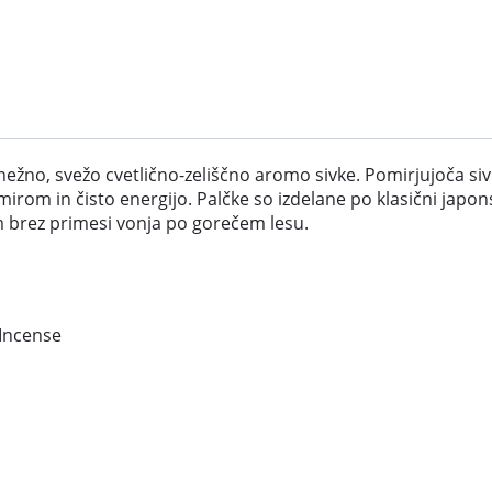
nežno, svežo cvetlično-zeliščno aromo sivke. Pomirjujoča 
mirom in čisto energijo. Palčke so izdelane po klasični japon
m brez primesi vonja po gorečem lesu.
Incense