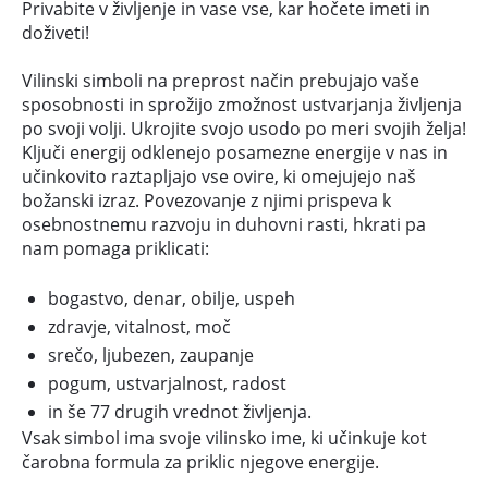
Privabite v življenje in vase vse, kar hočete imeti in
doživeti!
Vilinski simboli na preprost način prebujajo vaše
sposobnosti in sprožijo zmožnost ustvarjanja življenja
po svoji volji. Ukrojite svojo usodo po meri svojih želja!
Ključi energij odklenejo posamezne energije v nas in
učinkovito raztapljajo vse ovire, ki omejujejo naš
božanski izraz. Povezovanje z njimi prispeva k
osebnostnemu razvoju in duhovni rasti, hkrati pa
nam pomaga priklicati:
bogastvo, denar, obilje, uspeh
zdravje, vitalnost, moč
srečo, ljubezen, zaupanje
pogum, ustvarjalnost, radost
in še 77 drugih vrednot življenja.
Vsak simbol ima svoje vilinsko ime, ki učinkuje kot
čarobna formula za priklic njegove energije.