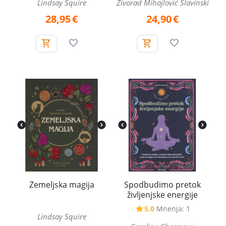
Lindsay Squire
Živorad Mihajlović Slavinski
28,95
€
24,90
€
Zemeljska magija
Spodbudimo pretok
življenjske energije
5.0
Mnenja: 1
Lindsay Squire