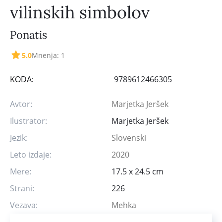
vilinskih simbolov
Ponatis
5.0
Mnenja: 1
KODA:
9789612466305
Avtor:
Marjetka Jeršek
Ilustrator:
Marjetka Jeršek
Jezik:
Slovenski
Leto izdaje:
2020
Mere:
17.5 x 24.5 cm
Strani:
226
Vezava:
Mehka