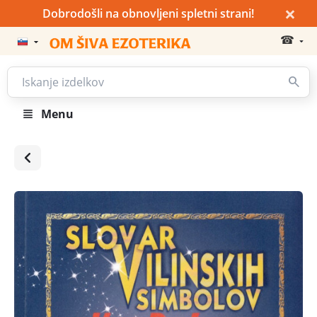
×
Dobrodošli na obnovljeni spletni strani!
☎
Menu