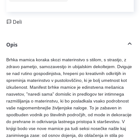
Deli
Opis
Brhka mamica koraka skozi materinstvo s stilom, s strastjo, z
zdravo pametjo, samozavestjo in ubijalskim dekoltejem. Dviguje
se nad rutino gospodinjstva, hrepeni po kreativnih odkritjih in
spreminja materinstvo v pustolovščino, ki je bolj umetnost kot
izkušenost. Manifest brhke mamice je edinstvena mešanica
nasvetov, "naredi sama" domislic in predlogov ter intimnega
razmišljanja o materinstvu, ki bo posladkala vsako podrobnost
vaše najpomembnejše življenjske naloge. To je zabaven in
spodbuden vodnik po številnih področjih, od mode in dekoracije
do prehrane in odkrivanja lastnega pristopa k starševstvu. V
knjigi bodo vse nove mamice pa tudi seksi nosečke našle kaj
zanimivega zase: od osnov dojenja, do oblačenja in stila po