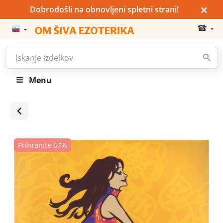
×
Dobrodošli na obnovljeni spletni strani!
☎
Menu
Prihranite 67%