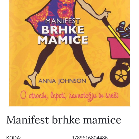
Manifest brhke mamice
KODA:
9789616804486