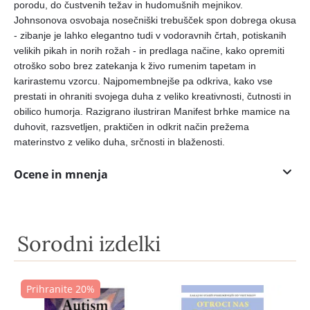
porodu, do čustvenih težav in hudomušnih mejnikov.
Johnsonova osvobaja nosečniški trebušček spon dobrega okusa
- zibanje je lahko elegantno tudi v vodoravnih črtah, potiskanih
velikih pikah in norih rožah - in predlaga načine, kako opremiti
otroško sobo brez zatekanja k živo rumenim tapetam in
karirastemu vzorcu. Najpomembnejše pa odkriva, kako vse
prestati in ohraniti svojega duha z veliko kreativnosti, čutnosti in
obilico humorja. Razigrano ilustriran Manifest brhke mamice na
duhovit, razsvetljen, praktičen in odkrit način prežema
materinstvo z veliko duha, srčnosti in blaženosti.
Ocene in mnenja
Sorodni izdelki
Prihranite 20%