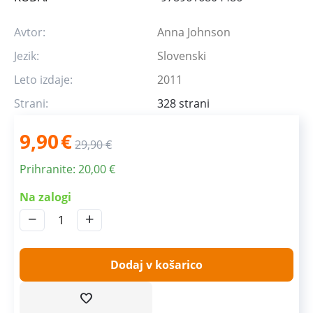
Avtor:
Anna Johnson
Jezik:
Slovenski
Leto izdaje:
2011
Strani:
328 strani
9,90
€
29,90
€
Prihranite:
20,00
€
Na zalogi
−
+
Dodaj v košarico