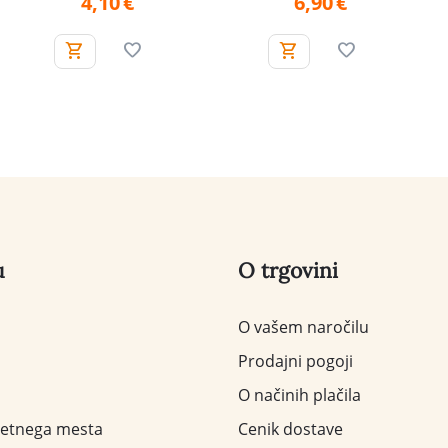
4,10
€
6,90
€
u
O trgovini
O vašem naročilu
Prodajni pogoji
O načinih plačila
letnega mesta
Cenik dostave