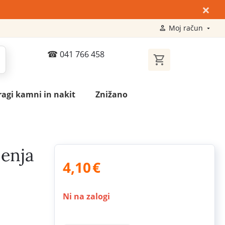
×
Moj račun
041 766 458
ragi kamni in nakit
Znižano
jenja
4,10
€
Ni na zalogi