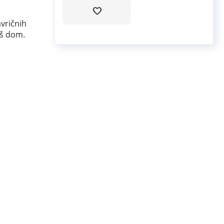
avričnih
aš dom.