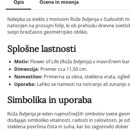
Opis
Ocene in mnenja
Nalepka za steklo z motivom Rože življenja v čudovitih 
natisnjen na prosojni foliji, ki ob prehodu dnevne svetlo
svojo brezčasno geometrijsko obliko.
Splošne lastnosti
Motiv:
Flower of Life (Roža življenja) v mavričnem b
Dimenzija:
Premer cca 11,50 cm.
Namestitev:
Primerna za okna, steklena vrata, ogled
Uporaba:
Lahko se namesti na notranjo ali zunanjo s
Simbolika in uporaba
Roža življenja je eden najmočnejših simbolov svete geome
dodajajo simboliko vitalnosti, radosti in celovitosti. Je 
steklena površina čista in suha, kar bo zagotovilo dober