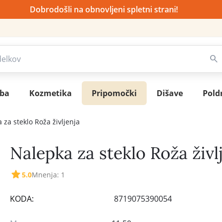
Dobrodošli na obnovljeni spletni strani!
sba
Kozmetika
Pripomočki
Dišave
Pold
 za steklo Roža življenja
Nalepka za steklo Roža živl
5.0
Mnenja: 1
KODA:
8719075390054