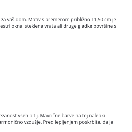
ek za vaš dom. Motiv s premerom približno 11,50 cm je
estri okna, steklena vrata ali druge gladke površine s
zanost vseh bitij. Mavrične barve na tej nalepki
n harmonično vzdušje. Pred lepljenjem poskrbite, da je