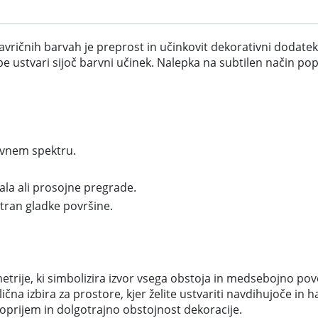
mavričnih barvah je preprost in učinkovit dekorativni dodat
be ustvari sijoč barvni učinek. Nalepka na subtilen način pop
arvnem spektru.
ala ali prosojne pregrade.
tran gladke površine.
trije, ki simbolizira izvor vsega obstoja in medsebojno pove
odlična izbira za prostore, kjer želite ustvariti navdihujoče i
 oprijem in dolgotrajno obstojnost dekoracije.