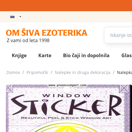
Z vami od leta 1998
Knjige
Karte
Bio čaji in dopolnila
Gla
/
/
/
Domov
Pripomočki
Nalepke in druga dekoracija
Nalepka