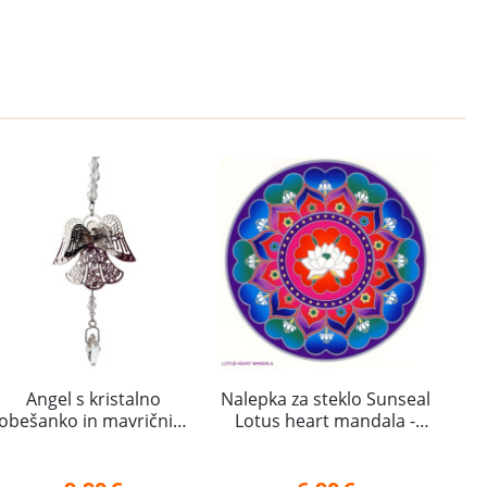
Angel s kristalno
Nalepka za steklo Sunseal
obešanko in mavričnim
Lotus heart mandala -
srcem
Lotosova srčna mandala