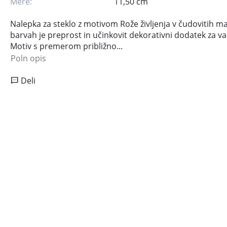
Mere:
11,50 cm
Nalepka za steklo z motivom Rože življenja v čudovitih m
barvah je preprost in učinkovit dekorativni dodatek za v
Motiv s premerom približno...
Poln opis
Deli