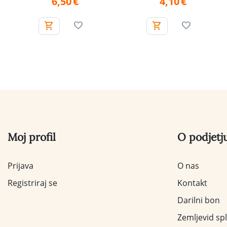
6,50
€
4,10
€
Moj profil
O podjetj
Prijava
O nas
Registriraj se
Kontakt
Darilni bon
Zemljevid sp