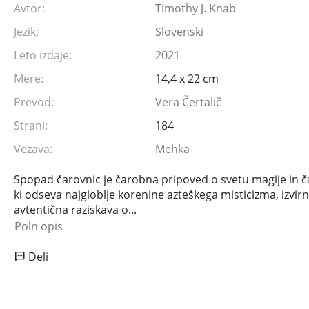
Avtor:
Timothy J. Knab
Jezik:
Slovenski
Leto izdaje:
2021
Mere:
14,4 x 22 cm
Prevod:
Vera Čertalič
Strani:
184
Vezava:
Mehka
Spopad čarovnic je čarobna pripoved o svetu magije in č
ki odseva najgloblje korenine azteškega misticizma, izvirn
avtentična raziskava o...
Poln opis
Deli