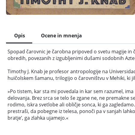
Opis
Ocene in mnenja
Spopad čarovnic je čarobna pripoved o svetu magije in ča
obredih, povezanih z izgubljenimi dušami sodobnih Aztek
Timothy J. Knab je profesor antropologije na Universidad
huičolskem šamanu, trilogijo o čarovništvu v Mehiki, ki j
»Po tistem, kar sta mi povedala in kar sem razumel, ima člo
delovanja. Brez srca se telo še zgane ne, ne premakne se, č
rodimo, iskra svetlobe ali obličje sonca, ki ga zagledam
prestraši, da pobegne iz telesa, ponoči pa v sanjah lahko od
bratje’, ga zlahka ujamejo.«