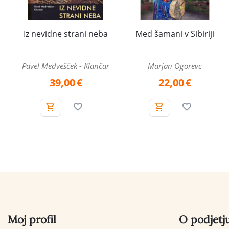
Iz nevidne strani neba
Med šamani v Sibiriji
Pavel Medvešček - Klančar
Marjan Ogorevc
39,00
€
22,00
€
Moj profil
O podjetj