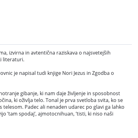
a, izvirna in avtentična raziskava o najsvetejših
literaturi.
vnic je napisal tudi knjige Nori Jezus in Zgodba o
, notranje gibanje, ki nam daje življenje in sposobnost
na, ki oživlja telo. Tonal je prva svetloba svita, ko se
 s telesom. Padec ali nenaden udarec po glavi ga lahko
ijo ’tam spodaj’, ajmotocnihuan, ’tisti, ki niso naši