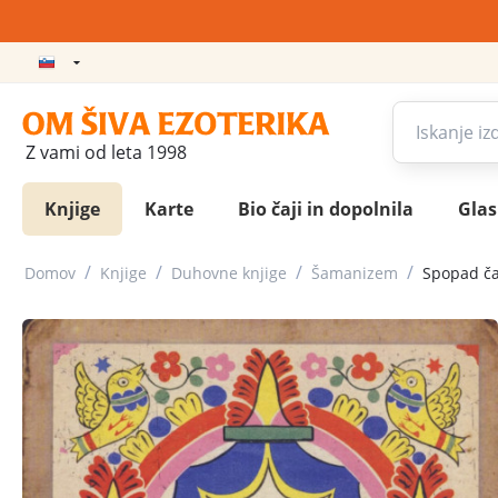
Z vami od leta 1998
Knjige
Karte
Bio čaji in dopolnila
Gla
/
/
/
/
Domov
Knjige
Duhovne knjige
Šamanizem
Spopad ča