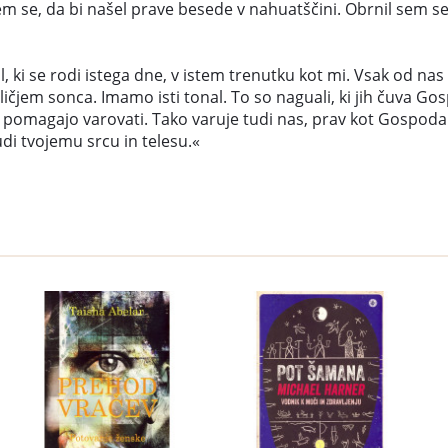
em se, da bi našel prave besede v nahuatščini. Obrnil sem se k
, ki se rodi istega dne, v istem trenutku kot mi. Vsak od nas 
m sonca. Imamo isti tonal. To so naguali, ki jih čuva Gospo
h pomagajo varovati. Tako varuje tudi nas, prav kot Gospodar
udi tvojemu srcu in telesu.«