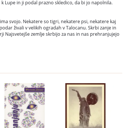
 Lupe in ji podal prazno skledico, da bi jo napolnila.
ima svojo. Nekatere so tigri, nekatere psi, nekatere kaj
dar živali v velikih ogradah v Talocanu. Skrbi zanje in
ji Najsvetejše zemlje skrbijo za nas in nas prehranjujejo