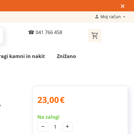
×
Moj račun
041 766 458
ragi kamni in nakit
Znižano
23,00
€
v
Na zalogi
−
+