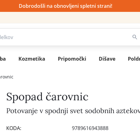
Dobrodošli na obnovljeni spletni strani!
sba
Kozmetika
Pripomočki
Dišave
Pold
rovnic
Spopad čarovnic
Potovanje v spodnji svet sodobnih azteko
KODA:
9789616943888