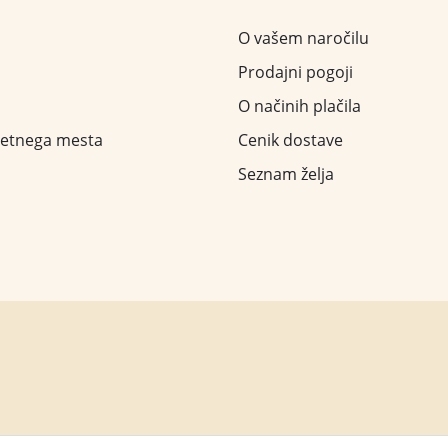
O vašem naročilu
Prodajni pogoji
O načinih plačila
letnega mesta
Cenik dostave
Seznam želja