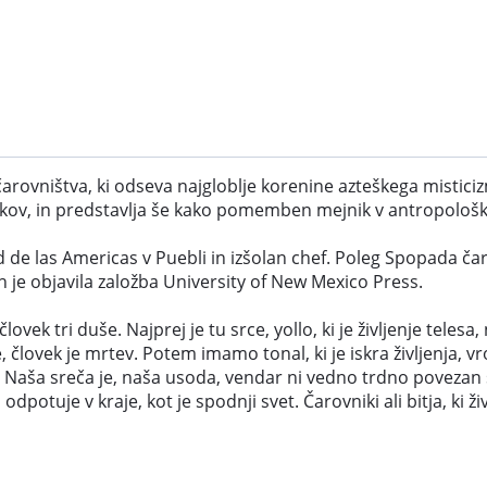
rovništva, ki odseva najgloblje korenine azteškega misticizm
ov, in predstavlja še kako pomemben mejnik v antropološki 
 de las Americas v Puebli in izšolan chef. Poleg Spopada čaro
ih je objavila založba University of New Mexico Press.
vek tri duše. Najprej je tu srce, yollo, ki je življenje telesa
lovek je mrtev. Potem imamo tonal, ki je iskra življenja, vroči
o. Naša sreča je, naša usoda, vendar ni vedno trdno povezan
potuje v kraje, kot je spodnji svet. Čarovniki ali bitja, ki živ