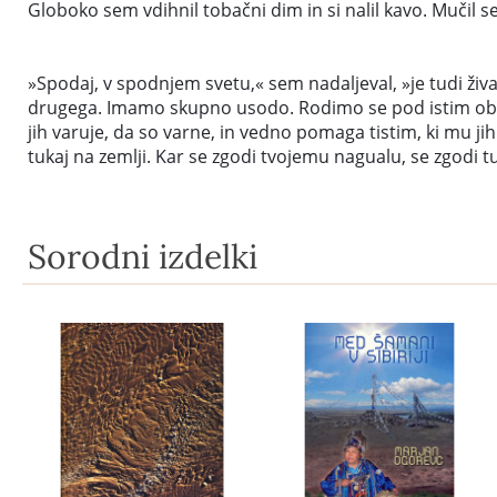
Globoko sem vdihnil tobačni dim in si nalil kavo. Mučil s
»Spodaj, v spodnjem svetu,« sem nadaljeval, »je tudi žival
drugega. Imamo skupno usodo. Rodimo se pod istim obličje
jih varuje, da so varne, in vedno pomaga tistim, ki mu ji
tukaj na zemlji. Kar se zgodi tvojemu nagualu, se zgodi t
Sorodni izdelki