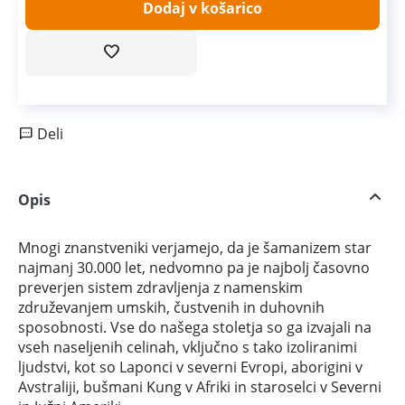
Dodaj v košarico
Deli
Opis
Mnogi znanstveniki verjamejo, da je šamanizem star
najmanj 30.000 let, nedvomno pa je najbolj časovno
preverjen sistem zdravljenja z namenskim
združevanjem umskih, čustvenih in duhovnih
sposobnosti. Vse do našega stoletja so ga izvajali na
vseh naseljenih celinah, vključno s tako izoliranimi
ljudstvi, kot so Laponci v severni Evropi, aborigini v
Avstraliji, bušmani Kung v Afriki in staroselci v Severni