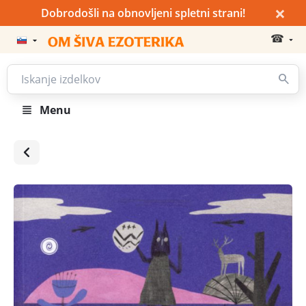
×
Dobrodošli na obnovljeni spletni strani!
☎
Menu