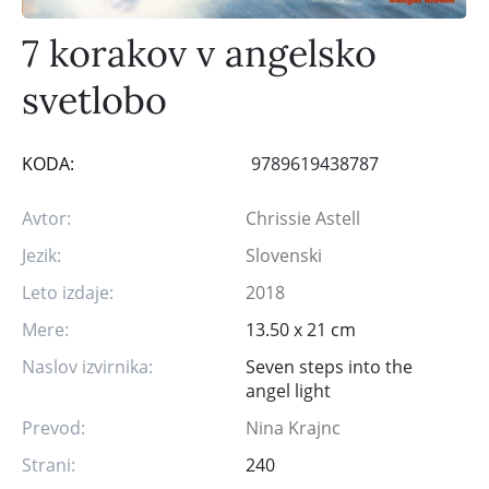
7 korakov v angelsko
svetlobo
KODA:
9789619438787
Avtor:
Chrissie Astell
Jezik:
Slovenski
Leto izdaje:
2018
Mere:
13.50 x 21 cm
Naslov izvirnika:
Seven steps into the
angel light
Prevod:
Nina Krajnc
Strani:
240