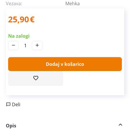
Vezava:
Mehka
25,90
€
Na zalogi
−
+
Dodaj v košarico
Deli
Opis