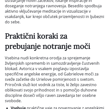
ustvarjanje novih začetkov, iskanje inspiracije in
doseganje notranjega ravnovesja. Besedilo spodbuja
aktivno vključevanje meditacije in vizualizacije v
vsakdanjik, kar krepi občutek prizemljenosti in ljubezni
do sebe.
Praktični koraki za
prebujanje notranje moči
Vsebina nudi konkretna orodja za sprejemanje
življenjskih sprememb in samozdravljenje čustvenih
blokad. Avtorica v vsakem poglavju izpostavlja
specifične angelske energije, od Gabrielove moči za
sveže začetke do Urielove pomirjenosti s svetom.
Priročnik služi kot vodnik za tiste, ki želijo zavestno
oblikovati svojo prihodnost in s pomočjo duhovne
discipline doseči višjo raven zavedanja ter osebne
svobode.
Vsebuje
praktične vaje za povezovanje z angelskimi