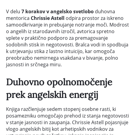
V delu
7 korakov v angelsko svetlobo
duhovna
mentorica
Chrissie Astell
odpira prostor za iskreno
samoodkrivanje in prebujanje notranje moči. Modrost
o angelih iz starodavnih izročil, avtorica spretno
vplete v praktično podporo za premagovanje
sodobnih stisk in negotovosti. Bralca vodi in spodbuja
k utrjevanju stika z lastno intuicijo, kar omogoča
preobrazbo nemirnega vsakdana v bivanje, polno
jasnosti in srčnega miru.
Duhovno opolnomočenje
prek angelskih energij
Knjiga razčlenjuje sedem stopenj osebne rasti, ki
posamezniku omogočajo prehod iz stanja negotovosti
v stanje jasnosti in zaupanja. Chrissie Astell pojasnjuje
vlogo angelskih bitij kot arhetipskih vodnikov za