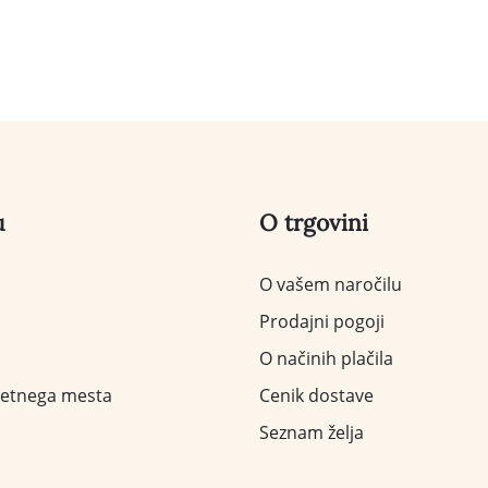
u
O trgovini
O vašem naročilu
Prodajni pogoji
O načinih plačila
letnega mesta
Cenik dostave
Seznam želja