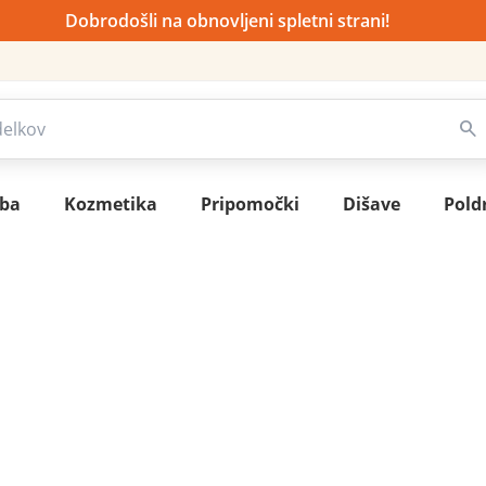
Dobrodošli na obnovljeni spletni strani!
sba
Kozmetika
Pripomočki
Dišave
Pold