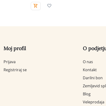
Moj profil
O podjetj
Prijava
O nas
Registriraj se
Kontakt
Darilni bon
Zemljevid sp
Blog
Veleprodaja