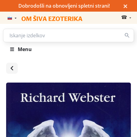
×
Dobrodošli na obnovljeni spletni strani!
☎
Menu