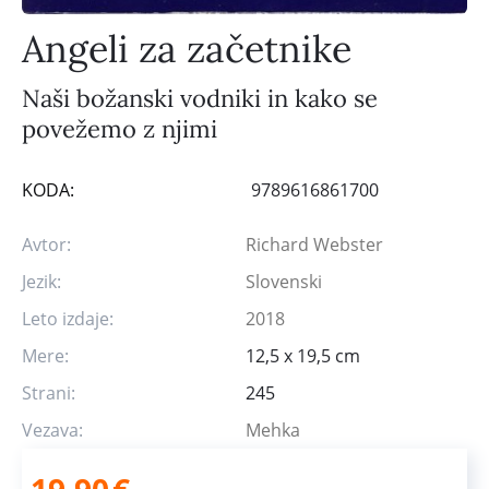
Angeli za začetnike
Naši božanski vodniki in kako se
povežemo z njimi
KODA:
9789616861700
Avtor:
Richard Webster
Jezik:
Slovenski
Leto izdaje:
2018
Mere:
12,5 x 19,5 cm
Strani:
245
Vezava:
Mehka