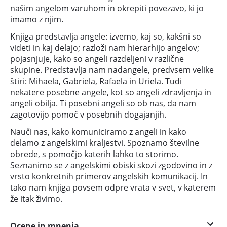
našim angelom varuhom in okrepiti povezavo, ki jo
imamo z njim.
Knjiga predstavlja angele: izvemo, kaj so, kakšni so
videti in kaj delajo; razloži nam hierarhijo angelov;
pojasnjuje, kako so angeli razdeljeni v različne
skupine. Predstavlja nam nadangele, predvsem velike
štiri: Mihaela, Gabriela, Rafaela in Uriela. Tudi
nekatere posebne angele, kot so angeli zdravljenja in
angeli obilja. Ti posebni angeli so ob nas, da nam
zagotovijo pomoč v posebnih dogajanjih.
Nauči nas, kako komuniciramo z angeli in kako
delamo z angelskimi kraljestvi. Spoznamo številne
obrede, s pomočjo katerih lahko to storimo.
Seznanimo se z angelskimi obiski skozi zgodovino in z
vrsto konkretnih primerov angelskih komunikacij. In
tako nam knjiga povsem odpre vrata v svet, v katerem
že itak živimo.
Ocene in mnenja