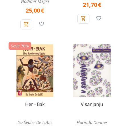
Vladimir Megre
21,70
€
25,00
€
Save 76%
Her - Bak
V sanjanju
Iša Švaler De Lubič
Florinda Donner