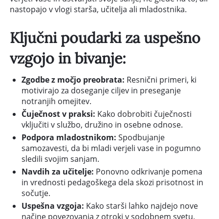
nastopajo v vlogi starša, učitelja ali mladostnika.
Ključni poudarki za uspešno
vzgojo in bivanje:
Zgodbe z močjo preobrata:
Resnični primeri, ki
motivirajo za doseganje ciljev in preseganje
notranjih omejitev.
Čuječnost v praksi:
Kako dobrobiti čuječnosti
vključiti v službo, družino in osebne odnose.
Podpora mladostnikom:
Spodbujanje
samozavesti, da bi mladi verjeli vase in pogumno
sledili svojim sanjam.
Navdih za učitelje:
Ponovno odkrivanje pomena
in vrednosti pedagoškega dela skozi prisotnost in
sočutje.
Uspešna vzgoja:
Kako starši lahko najdejo nove
načine povezovanja z otroki v sodobnem svetu.