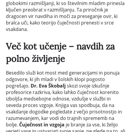
globokimi razmišljanji, ki so številnim mladim prinesla
ključen preobrat v razmišljanju. Ta priročnik je
dragocen vir navdiha in moči za preseganje ovir, ki
bralca uči, kako teorijo čuječnosti prenesti v srce
vsakdana.
Več kot učenje – navdih za
polno življenje
Besedilo služi kot most med generacijami in ponuja
odgovore, ki jih mladi v šolskih klopi pogosto
pogrešajo.
Dr. Eva Škobalj
skozi svoje izkušnje
profesorice razkriva, kako lahko čuječnost korenito
izboljša medsebojne odnose, vzdušje v službi in
seveda proces vzgoje. Knjiga vas spodbuja, da na
vsakdanje dogodke pogledate z večjo prisotnostjo in
razumevanjem, kar vodi do trajnih sprememb na
bolje.
Čuječnost in vzgoja
je branje za vse, ki želijo
verjeti vase in ustvarjati svoje sanje, ne glede na to, ali