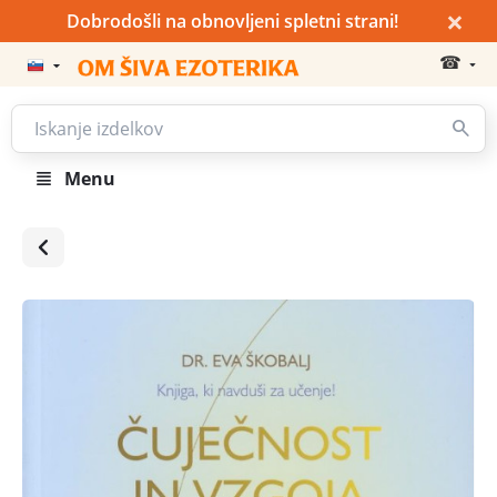
×
Dobrodošli na obnovljeni spletni strani!
☎
Menu