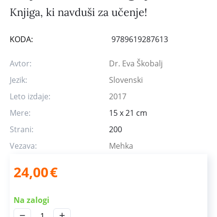
Knjiga, ki navduši za učenje!
KODA:
9789619287613
Avtor:
Dr. Eva Škobalj
Jezik:
Slovenski
Leto izdaje:
2017
Mere:
15 x 21 cm
Strani:
200
Vezava:
Mehka
24,00
€
Na zalogi
−
+