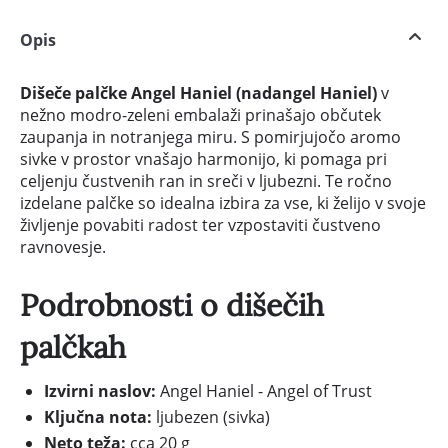
Opis
Dišeče palčke Angel Haniel (nadangel Haniel)
v
nežno modro-zeleni embalaži prinašajo občutek
zaupanja in notranjega miru. S pomirjujočo aromo
sivke v prostor vnašajo harmonijo, ki pomaga pri
celjenju čustvenih ran in sreči v ljubezni. Te ročno
izdelane palčke so idealna izbira za vse, ki želijo v svoje
življenje povabiti radost ter vzpostaviti čustveno
ravnovesje.
Podrobnosti o dišečih
palčkah
Izvirni naslov:
Angel Haniel - Angel of Trust
Ključna nota:
ljubezen (sivka)
Neto teža:
cca 20 g