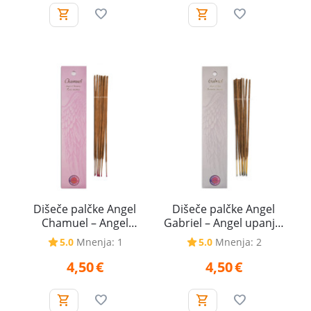
Dišeče palčke Angel
Dišeče palčke Angel
Chamuel – Angel
Gabriel – Angel upanja,
harmonije, 20 g
20 g
5.0
Mnenja: 1
5.0
Mnenja: 2
4,50
€
4,50
€