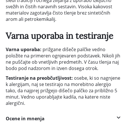
sledi tradiciji ročnega zvijanja z uporabo izključno
svežih in čistih naravnih sestavin. Visoka kakovost
materialov zagotavlja čisto tlenje brez sintetičnih
arom ali petrokemikalij.
Varna uporaba in testiranje
Varna uporaba:
prižgane dišeče palčke vedno
položite na primeren ognjevaren podstavek. Nikoli jih
ne puščajte ob vnetljivih predmetih. V času tlenja naj
bodo pod nadzorom in izven dosega otrok.
Testiranje na preobčutljivost:
osebe, ki so nagnjene
k alergijam, naj se testirajo na morebitno alergijo
tako, da najprej prižgejo dišečo palčko za približno 5
minut. Vedno uporabljajte kadila, na katere niste
alergični.
Ocene in mnenja