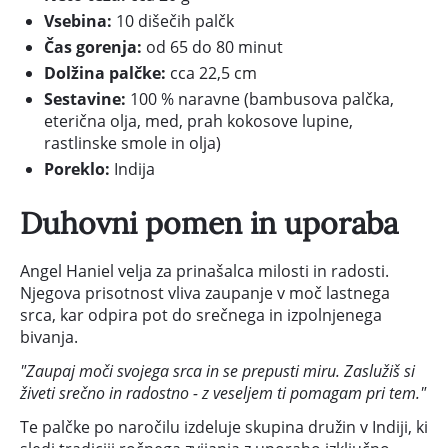
Vsebina:
10 dišečih palčk
Čas gorenja:
od 65 do 80 minut
Dolžina palčke:
cca 22,5 cm
Sestavine:
100 % naravne (bambusova palčka,
eterična olja, med, prah kokosove lupine,
rastlinske smole in olja)
Poreklo:
Indija
Duhovni pomen in uporaba
Angel Haniel velja za prinašalca milosti in radosti.
Njegova prisotnost vliva zaupanje v moč lastnega
srca, kar odpira pot do srečnega in izpolnjenega
bivanja.
"Zaupaj moči svojega srca in se prepusti miru. Zaslužiš si
živeti srečno in radostno - z veseljem ti pomagam pri tem."
Te palčke po naročilu izdeluje skupina družin v Indiji, ki