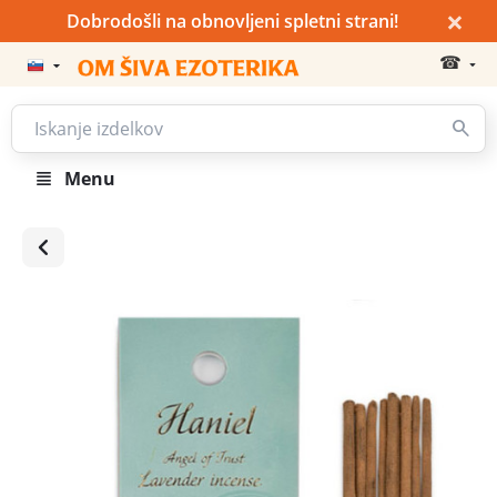
×
Dobrodošli na obnovljeni spletni strani!
☎
Menu