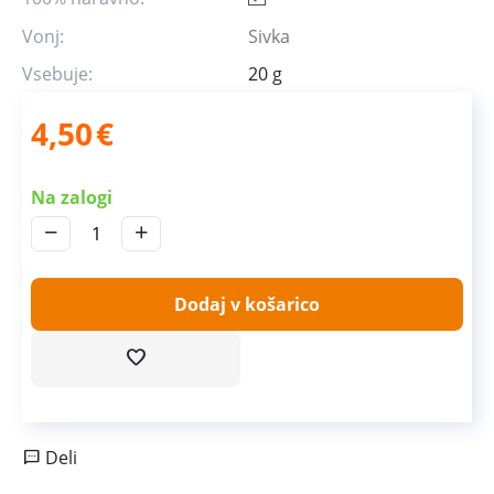
Vonj:
Sivka
Vsebuje:
20 g
4,50
€
Na zalogi
−
+
Dodaj v košarico
Deli