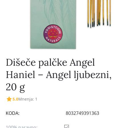
Dišeče palčke Angel
Haniel – Angel ljubezni,
20 g
5.0
Mnenja: 1
KODA:
8032749391363
100% naravno: