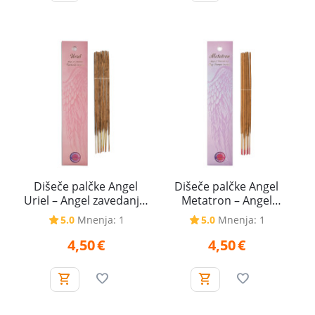
Dišeče palčke Angel
Dišeče palčke Angel
Uriel – Angel zavedanja,
Metatron – Angel
20 g
univerzalne ljubezni, 20
5.0
Mnenja: 1
5.0
Mnenja: 1
g
4,50
€
4,50
€