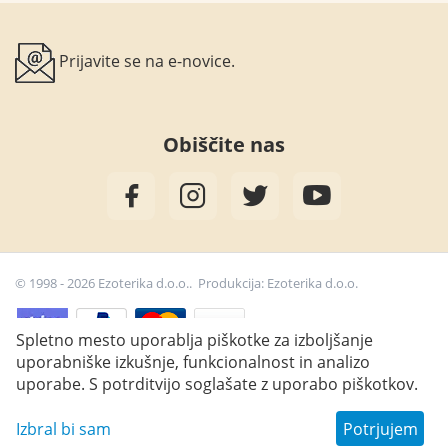
Prijavite se na e-novice.
Obiščite nas
© 1998 - 2026 Ezoterika d.o.o.. Produkcija:
Ezoterika d.o.o.
Spletno mesto uporablja piškotke za izboljšanje
uporabniške izkušnje, funkcionalnost in analizo
2,50
€
Dodaj v košarico
uporabe. S potrditvijo soglašate z uporabo piškotkov.
Izbral bi sam
Potrjujem
Wish list
Main
Catalog
Cart
Profile