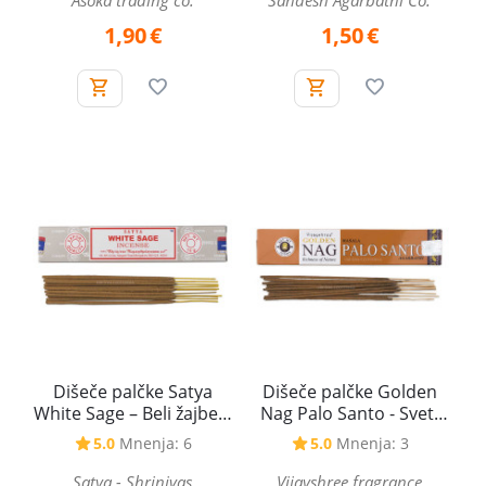
Asoka trading co.
Sandesh Agarbathi Co.
1,90
€
1,50
€
Dišeče palčke Satya
Dišeče palčke Golden
White Sage – Beli žajbelj,
Nag Palo Santo - Sveti
15 g
les, 15 g
5.0
Mnenja: 6
5.0
Mnenja: 3
Satya - Shrinivas
Vijayshree fragrance