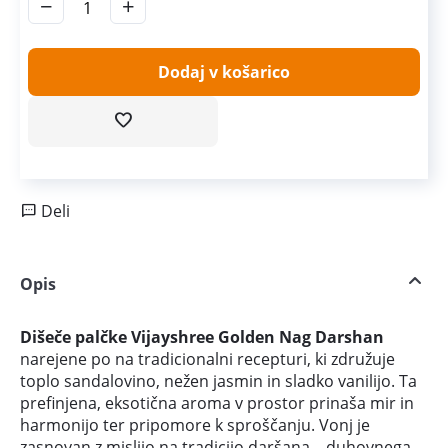
−
+
Dodaj v košarico
Deli
Opis
Dišeče palčke Vijayshree Golden Nag Darshan
narejene po na tradicionalni recepturi, ki združuje
toplo sandalovino, nežen jasmin in sladko vanilijo. Ta
prefinjena, eksotična aroma v prostor prinaša mir in
harmonijo ter pripomore k sproščanju. Vonj je
zasnovan z mislijo na tradicijo daršana – duhovnega