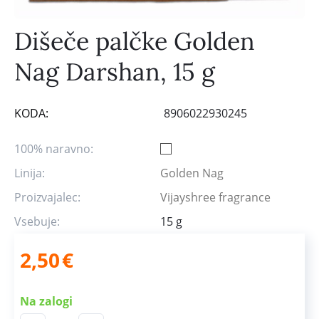
Dišeče palčke Golden
Nag Darshan, 15 g
KODA:
8906022930245
100% naravno:
Linija:
Golden Nag
Proizvajalec:
Vijayshree fragrance
Vsebuje:
15 g
2,50
€
Na zalogi