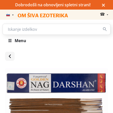
×
Dobrodošli na obnovljeni spletni strani!
☎
Menu