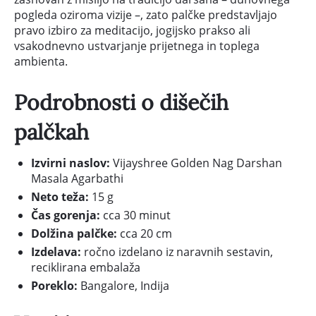
pogleda oziroma vizije –, zato palčke predstavljajo
pravo izbiro za meditacijo, jogijsko prakso ali
vsakodnevno ustvarjanje prijetnega in toplega
ambienta.
Podrobnosti o dišečih
palčkah
Izvirni naslov:
Vijayshree Golden Nag Darshan
Masala Agarbathi
Neto teža:
15 g
Čas gorenja:
cca 30 minut
Dolžina palčke:
cca 20 cm
Izdelava:
ročno izdelano iz naravnih sestavin,
reciklirana embalaža
Poreklo:
Bangalore, Indija