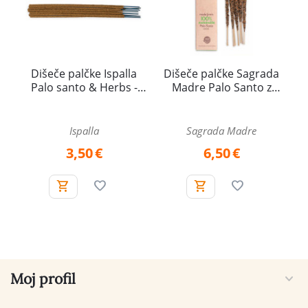
Dišeče palčke Ispalla
Dišeče palčke Sagrada
Palo santo & Herbs -
Madre Palo Santo z
Sweet dreams, Palo
rožmarinom
santo in zelišča - Sladke
sanje, 13 g
Ispalla
Sagrada Madre
3,50
€
6,50
€
Moj profil