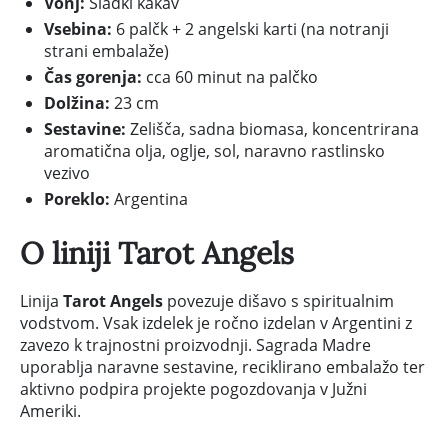
Vonj:
Sladki kakav
Vsebina:
6 palčk + 2 angelski karti (na notranji
strani embalaže)
Čas gorenja:
cca 60 minut na palčko
Dolžina:
23 cm
Sestavine:
Zelišča, sadna biomasa, koncentrirana
aromatična olja, oglje, sol, naravno rastlinsko
vezivo
Poreklo:
Argentina
O liniji Tarot Angels
Linija
Tarot Angels
povezuje dišavo s spiritualnim
vodstvom. Vsak izdelek je ročno izdelan v Argentini z
zavezo k trajnostni proizvodnji. Sagrada Madre
uporablja naravne sestavine, reciklirano embalažo ter
aktivno podpira projekte pogozdovanja v Južni
Ameriki.