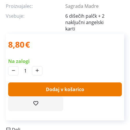
Proizvajalec:
Sagrada Madre
Vsebuje:
6 dišečih palčk + 2
naključni angelski
karti
8,80
€
Na zalogi
−
+
Dodaj v košarico
Deli