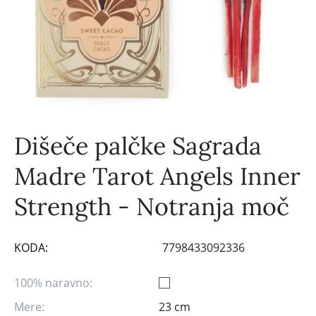
Dišeče palčke Sagrada
Madre Tarot Angels Inner
Strength - Notranja moč
KODA:
7798433092336
100% naravno:
Mere:
23 cm