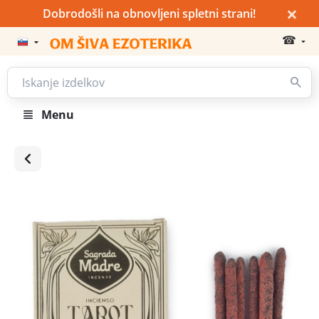
×
Dobrodošli na obnovljeni spletni strani!
☎
Menu