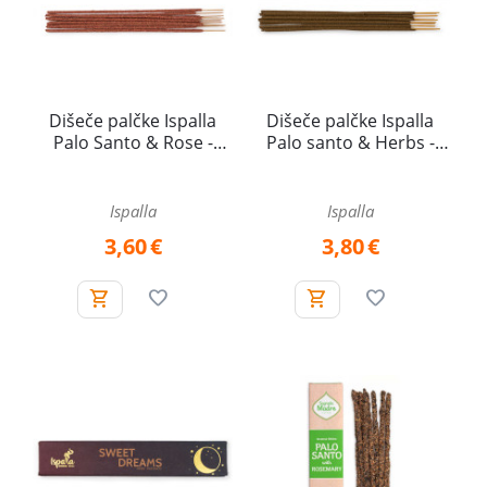
Dišeče palčke Ispalla
Dišeče palčke Ispalla
Palo Santo & Rose -
Palo santo & Herbs -
Romance, Sveti les &
Good Mornings, Palo
vrtnica - Romantika, 13
santo in zelišča - Dobro
g
jutro!, 13 g
Ispalla
Ispalla
3,60
€
3,80
€