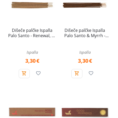
Dišeče palčke Ispalla
Dišeče palčke Ispalla
Palo Santo - Renewal, 13
Palo Santo & Myrrh -
g
Love, Sveti les & mira -
Ljubezen, 13 g
Ispalla
Ispalla
3,30
€
3,30
€