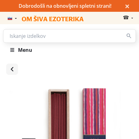
×
Dobrodošli na obnovljeni spletni strani!
☎
Menu