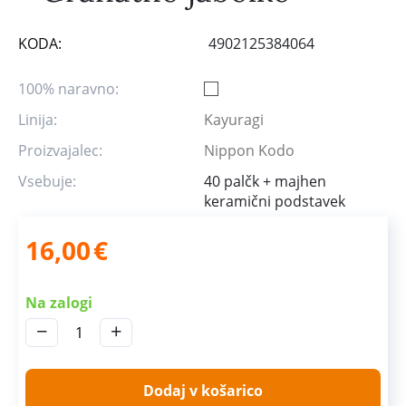
KODA:
4902125384064
100% naravno:
Linija:
Kayuragi
Proizvajalec:
Nippon Kodo
Vsebuje:
40 palčk + majhen
keramični podstavek
16,00
€
Na zalogi
−
+
Dodaj v košarico