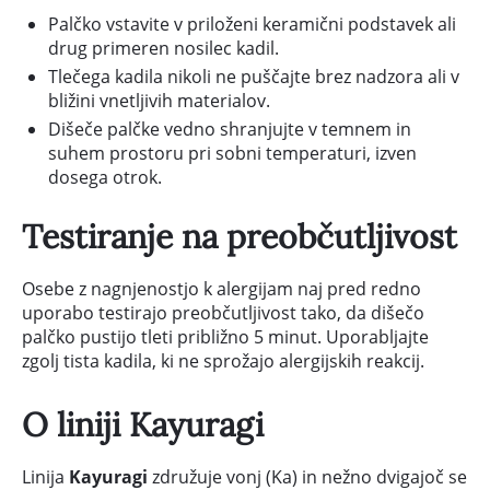
Palčko vstavite v priloženi keramični podstavek ali
drug primeren nosilec kadil.
Tlečega kadila nikoli ne puščajte brez nadzora ali v
bližini vnetljivih materialov.
Dišeče palčke vedno shranjujte v temnem in
suhem prostoru pri sobni temperaturi, izven
dosega otrok.
Testiranje na preobčutljivost
Osebe z nagnjenostjo k alergijam naj pred redno
uporabo testirajo preobčutljivost tako, da dišečo
palčko pustijo tleti približno 5 minut. Uporabljajte
zgolj tista kadila, ki ne sprožajo alergijskih reakcij.
O liniji Kayuragi
Linija
Kayuragi
združuje vonj (Ka) in nežno dvigajoč se