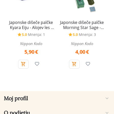
Japonske dišeče palčke
Japonske dišeče palčke
Kyara Eiju - Alojev les -
Morning Star Sage -
rolica
Žajbelj
5.0
Mnenja: 1
5.0
Mnenja: 3
Nippon Kodo
Nippon Kodo
5,90
€
4,00
€
Moj profil
O podjetju