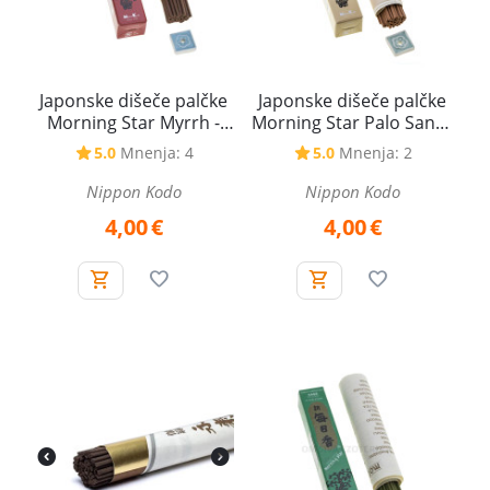
Japonske dišeče palčke
Japonske dišeče palčke
Morning Star Myrrh -
Morning Star Palo Santo
Mira
- Sveti les
5.0
Mnenja: 4
5.0
Mnenja: 2
Nippon Kodo
Nippon Kodo
4,00
€
4,00
€