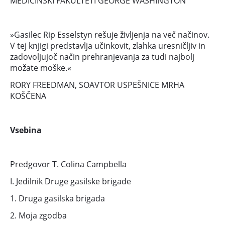
MEDICINSKI FAKULTETI GEORGE WASHINGTON
»Gasilec Rip Esselstyn rešuje življenja na več načinov.
V tej knjigi predstavlja učinkovit, zlahka uresničljiv in
zadovoljujoč način prehranjevanja za tudi najbolj
možate moške.«
RORY FREEDMAN, SOAVTOR USPEŠNICE MRHA
KOŠČENA
Vsebina
Predgovor T. Colina Campbella
I. Jedilnik Druge gasilske brigade
1. Druga gasilska brigada
2. Moja zgodba