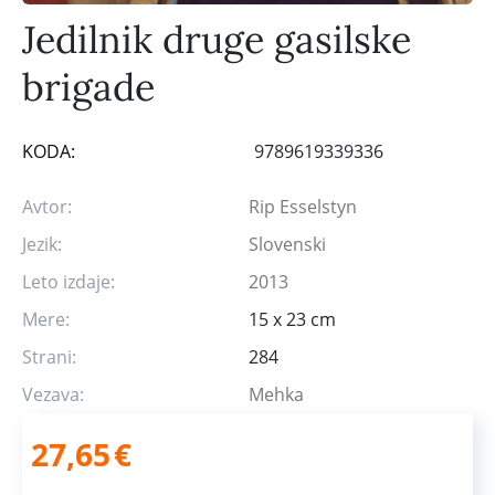
Jedilnik druge gasilske
brigade
KODA:
9789619339336
Avtor:
Rip Esselstyn
Jezik:
Slovenski
Leto izdaje:
2013
Mere:
15 x 23 cm
Strani:
284
Vezava:
Mehka
27,65
€