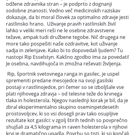
odžene zdravnika stran – je podprto z dognanji
sodobne znanosti. Vedno več medicinskih raziskav
dokazuje, da bi moral človek za optimalno zdravje jesti
rastlinsko hrano. Uživanje pravih rastlinskih živil
lahko v veliki meri reši ne le osebne zdravstvene
težave, ampak tudi družbene tegobe. Nič drugega ne
more tako pospešiti naše ozdravitve, kot uživanje
sadja in zelenjave. Kako bi to dopovedali ljudem? Tu
nastopi Rip Esselstyn. Kakšno zgodbo ima za povedati!
Je osebna, navdihujoča in zmožna reševati življenja.
Rip, športnik svetovnega ranga in gasilec, je uspel
spremeniti predane mesojedce na svoji gasilski
postaji v rastlinojedce, pri čemer so se izboljšale vse
plati njihovega zdravja – od telesne teže do krvnega
tlaka in holesterola. Njegov naslednji korak je bil, da je
zbral eksperimentalno skupino oseminpetdesetih
prostovoljcev, ki so vsi dosegli prav tako osupljive
rezultate kot gasilci: v zgolj štirih tednih so povprečno
shujšali za 4,5 kilograma in raven holesterola v njihovi
krvi je dramatično upadla. Povrhu so tisti, ki so končali