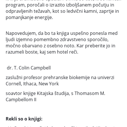
program, poročali o izrazito izboljšanem počutju in
odpravljenih težavah, kot so ledvični kamni, zaprtje in
pomanjkanje energije.
Napovedujem, da bo ta knjiga uspešno ponesla med
ljudi izjemno pomembno zdravstveno sporočilo,
močno obarvano z osebno noto. Kar preberite jo in
razumeli boste, kaj sem hotel reči.
dr. T. Colin Campbell
zaslužni profesor prehranske biokemije na univerzi
Cornell, Ithaca, New York
soavtor knjige Kitajska študija, s Thomasom M.
Campbellom II
Rekli so o knjigi: