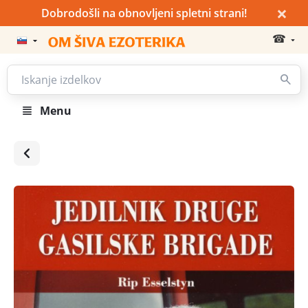
×
Dobrodošli na obnovljeni spletni strani!
☎
Menu