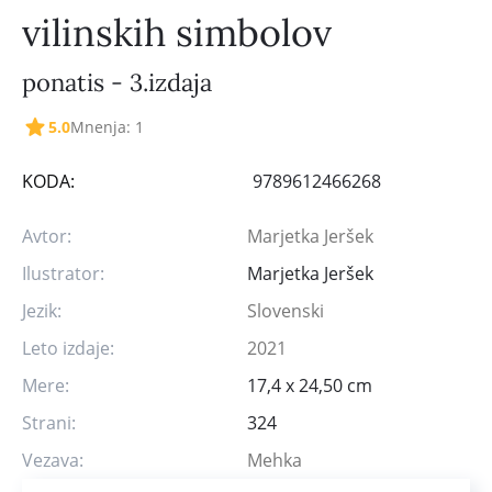
vilinskih simbolov
ponatis - 3.izdaja
5.0
Mnenja: 1
KODA:
9789612466268
Avtor:
Marjetka Jeršek
Ilustrator:
Marjetka Jeršek
Jezik:
Slovenski
Leto izdaje:
2021
Mere:
17,4 x 24,50 cm
Strani:
324
Vezava:
Mehka