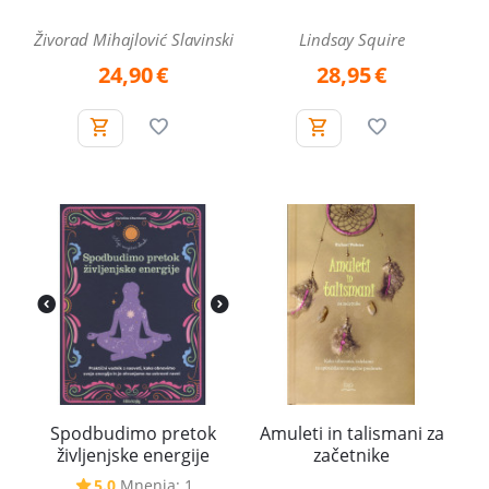
Živorad Mihajlović Slavinski
Lindsay Squire
24,90
€
28,95
€
Spodbudimo pretok
Amuleti in talismani za
življenjske energije
začetnike
5.0
Mnenja: 1