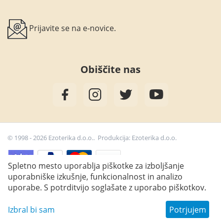
Prijavite se na e-novice.
Obiščite nas
© 1998 - 2026 Ezoterika d.o.o.. Produkcija:
Ezoterika d.o.o.
Spletno mesto uporablja piškotke za izboljšanje
uporabniške izkušnje, funkcionalnost in analizo
33,00
€
Dodaj v košarico
uporabe. S potrditvijo soglašate z uporabo piškotkov.
Izbral bi sam
Potrjujem
Wish list
Main
Catalog
Cart
Profile