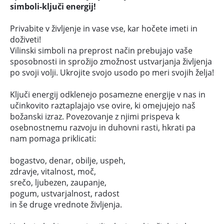
simboli-ključi energij!
Privabite v življenje in vase vse, kar hočete imeti in
doživeti!
Vilinski simboli na preprost način prebujajo vaše
sposobnosti in sprožijo zmožnost ustvarjanja življenja
po svoji volji. Ukrojite svojo usodo po meri svojih želja!
Ključi energij odklenejo posamezne energije v nas in
učinkovito raztaplajajo vse ovire, ki omejujejo naš
božanski izraz. Povezovanje z njimi prispeva k
osebnostnemu razvoju in duhovni rasti, hkrati pa
nam pomaga priklicati:
bogastvo, denar, obilje, uspeh,
zdravje, vitalnost, moč,
srečo, ljubezen, zaupanje,
pogum, ustvarjalnost, radost
in še druge vrednote življenja.