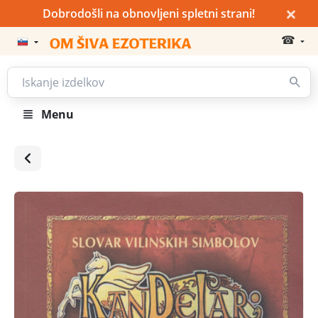
×
Dobrodošli na obnovljeni spletni strani!
☎
Menu