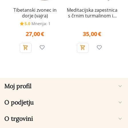
Tibetanski zvonec in
Meditacijska zapestnica
dorje (vajra)
s črnim turmalinom in
rudrakšo – Zaščita,
5.0
Mnenja: 1
Ozemljitev, Moč
27,00
€
35,00
€
Moj profil
O podjetju
O trgovini