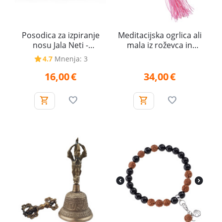
Posodica za izpiranje
Meditacijska ogrlica ali
nosu Jala Neti -
mala iz roževca in
keramična
Rudrakša – Ljubezen
4.7
Mnenja: 3
16,00
€
34,00
€