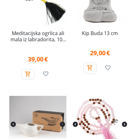
Meditacijska ogrlica ali
Kip Buda 13 cm
mala iz labradorita, 108
kroglic (AA, 6 mm)
29,00
€
39,00
€