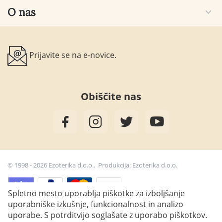
O nas
Prijavite se na e-novice.
Obiščite nas
© 1998 - 2026 Ezoterika d.o.o.. Produkcija:
Ezoterika d.o.o.
Spletno mesto uporablja piškotke za izboljšanje
uporabniške izkušnje, funkcionalnost in analizo
41,00
€
uporabe. S potrditvijo soglašate z uporabo piškotkov.