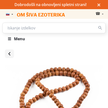
×
Dobrodošli na obnovljeni spletni strani!
☎
Menu