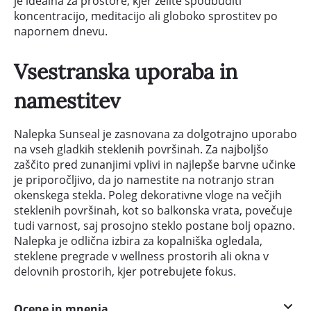
je idealna za prostore, kjer želite spodbuditi
koncentracijo, meditacijo ali globoko sprostitev po
napornem dnevu.
Vsestranska uporaba in
namestitev
Nalepka Sunseal je zasnovana za dolgotrajno uporabo
na vseh gladkih steklenih površinah. Za najboljšo
zaščito pred zunanjimi vplivi in najlepše barvne učinke
je priporočljivo, da jo namestite na notranjo stran
okenskega stekla. Poleg dekorativne vloge na večjih
steklenih površinah, kot so balkonska vrata, povečuje
tudi varnost, saj prosojno steklo postane bolj opazno.
Nalepka je odlična izbira za kopalniška ogledala,
steklene pregrade v wellness prostorih ali okna v
delovnih prostorih, kjer potrebujete fokus.
Ocene in mnenja