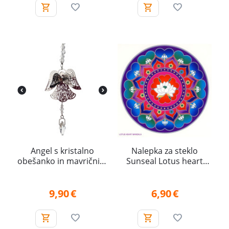
Angel s kristalno
Nalepka za steklo
obešanko in mavričnim
Sunseal Lotus heart
srcem
mandala - Lotosova
srčna mandala
9,90
€
6,90
€