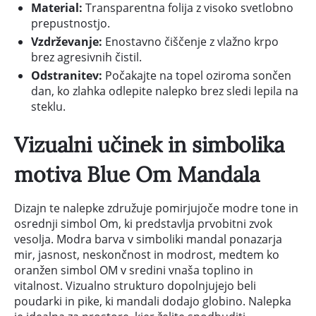
Material:
Transparentna folija z visoko svetlobno
prepustnostjo.
Vzdrževanje:
Enostavno čiščenje z vlažno krpo
brez agresivnih čistil.
Odstranitev:
Počakajte na topel oziroma sončen
dan, ko zlahka odlepite nalepko brez sledi lepila na
steklu.
Vizualni učinek in simbolika
motiva Blue Om Mandala
Dizajn te nalepke združuje pomirjujoče modre tone in
osrednji simbol Om, ki predstavlja prvobitni zvok
vesolja. Modra barva v simboliki mandal ponazarja
mir, jasnost, neskončnost in modrost, medtem ko
oranžen simbol OM v sredini vnaša toplino in
vitalnost. Vizualno strukturo dopolnjujejo beli
poudarki in pike, ki mandali dodajo globino. Nalepka