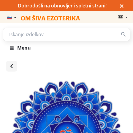
×
Dobrodošli na obnovljeni spletni strani!
☎
Menu