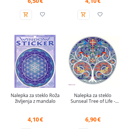
6,50
€
4,10
€
Nalepka za steklo Roža
Nalepka za steklo
življenja z mandalo
Sunseal Tree of Life -
Drevo življenja
4,10
€
6,90
€