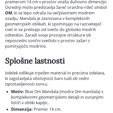
premerom 14 cm v prostor vnaša duhovno dimenzijo.
Osrednji motiv predstavlja žareč oranžno-rdeč simbol
OM
, ki se lepo odraža na večplastnem modrem
ozadju. Mandala je zasnovana v kompleksnih
geometrijskih oblikah, ki spominjajo na razcvetejoč
cvet in se prelivajo od svetlo do globoko modrih
odtenkov. Zaradi svoje prosojne strukture ob
neposredni sončni svetlobi v prostor zažari s
pomirjujočo modrino.
Splošne lastnosti
Izdelek odlikuje trpežen material in precizna izdelava,
ki zagotavljata obstojnost barv tudi ob redni
izpostavljenosti soncu.
Motiv:
Blue Om Mandala (modra Om mandala) s
kompleksnimi geometrijskimi detajli in zunanjimi
lističi v obliki kapljic.
Dimenzija:
Premer 14 cm.