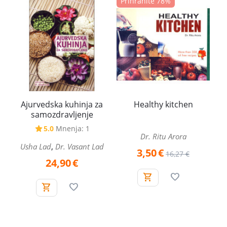
Prihranite 78%
Ajurvedska kuhinja za
Healthy kitchen
samozdravljenje
5.0
Mnenja: 1
Dr. Ritu Arora
,
Usha Lad
Dr. Vasant Lad
3,50
€
16,27
€
24,90
€