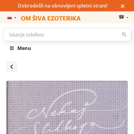
×
Dobrodošli na obnovljeni spletni strani!
☎
Menu