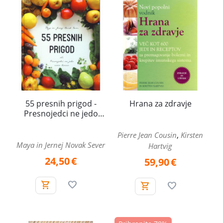
55 presnih prigod -
Hrana za zdravje
Presnojedci ne jedo
samo banan
,
Pierre Jean Cousin
Kirsten
Maya in Jernej Novak Sever
Hartvig
24,50
€
59,90
€