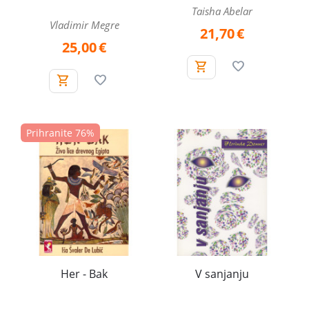
Taisha Abelar
Vladimir Megre
21,70
€
25,00
€
Prihranite 76%
Her - Bak
V sanjanju