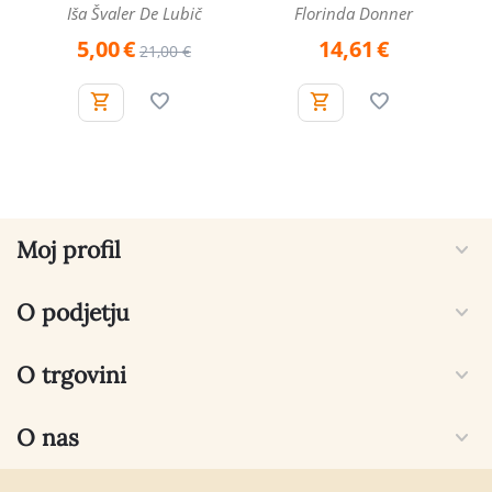
Iša Švaler De Lubič
Florinda Donner
5,00
€
14,61
€
21,00
€
Moj profil
O podjetju
O trgovini
O nas