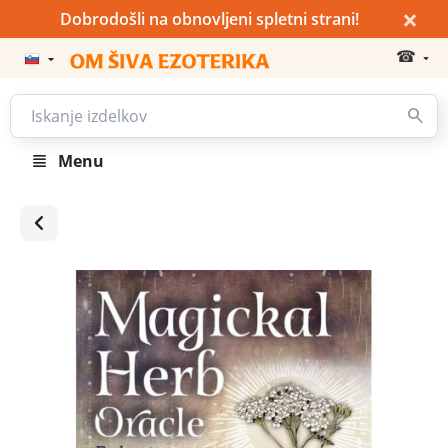
×
Dobrodošli na obnovljeni spletni strani!
☎
Menu