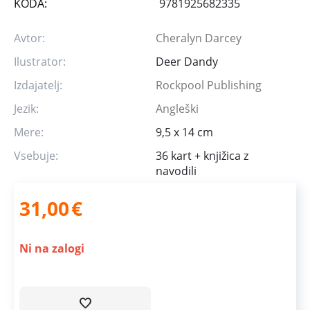
KODA:
9781925682335
Avtor:
Cheralyn Darcey
Ilustrator:
Deer Dandy
Izdajatelj:
Rockpool Publishing
Jezik:
Angleški
Mere:
9,5 x 14 cm
Vsebuje:
36 kart + knjižica z
navodili
31,00
€
Ni na zalogi