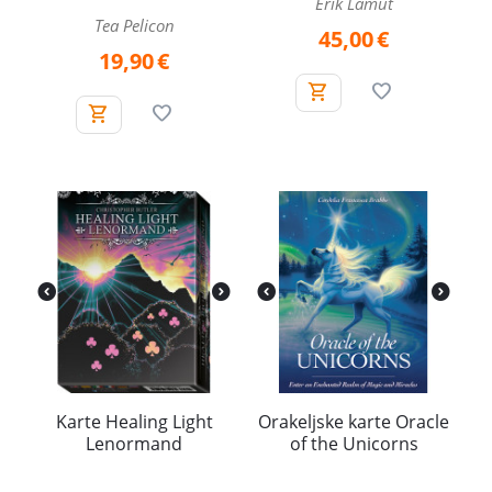
Erik Lamut
Tea Pelicon
45,00
€
19,90
€
Karte Healing Light
Orakeljske karte Oracle
Lenormand
of the Unicorns