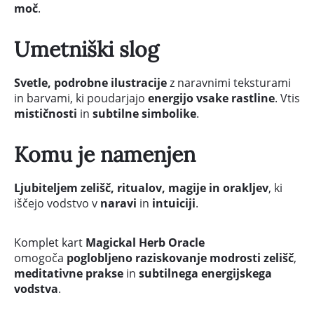
moč
.
Umetniški slog
Svetle, podrobne ilustracije
z naravnimi teksturami
in barvami, ki poudarjajo
energijo vsake rastline
. Vtis
mističnosti
in
subtilne simbolike
.
Komu je namenjen
Ljubiteljem zelišč, ritualov, magije in orakljev
, ki
iščejo vodstvo v
naravi
in
intuiciji
.
Komplet kart
Magickal Herb Oracle
omogoča
poglobljeno raziskovanje modrosti zelišč
,
meditativne prakse
in
subtilnega energijskega
vodstva
.