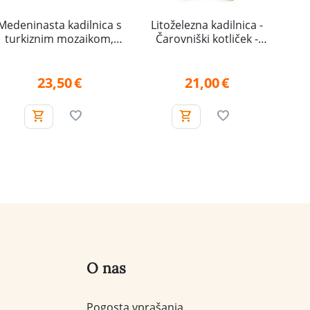
Medeninasta kadilnica s
Litoželezna kadilnica -
turkiznim mozaikom,
Čarovniški kotliček -
nizka
Trojna luna
23,50
€
21,00
€
O nas
Pogosta vprašanja