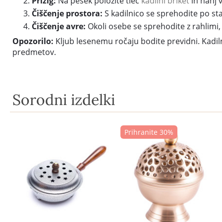
Prižig:
Na pesek položite tleč
kadilni briket
in nanj v
Čiščenje prostora:
S kadilnico se sprehodite po st
Čiščenje avre:
Okoli osebe se sprehodite z rahlimi,
Opozorilo:
Kljub lesenemu ročaju bodite previdni. Kadilni
predmetov.
Sorodni izdelki
Prihranite 30%