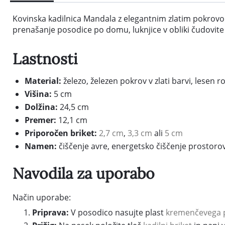
Kovinska kadilnica Mandala z elegantnim zlatim pokrovom
prenašanje posodice po domu, luknjice v obliki čudovite
Lastnosti
Material:
železo, železen pokrov v zlati barvi, lesen r
Višina:
5 cm
Dolžina:
24,5 cm
Premer:
12,1 cm
Priporočen briket:
2,7 cm
,
3,3 cm
ali
5 cm
Namen:
čiščenje avre, energetsko čiščenje prostorov
Navodila za uporabo
Način uporabe:
Priprava:
V posodico nasujte plast
kremenčevega 