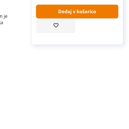
Dodaj v košarico
m je
ja