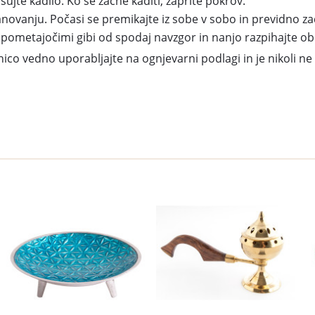
sujte kadilo. Ko se začne kaditi, zaprite pokrov.
anovanju. Počasi se premikajte iz sobe v sobo in previdno za
 pometajočimi gibi od spodaj navzgor in nanjo razpihajte ob
co vedno uporabljajte na ognjevarni podlagi in je nikoli ne pu