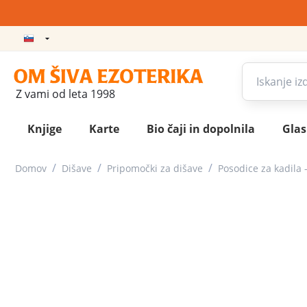
Z vami od leta 1998
Knjige
Karte
Bio čaji in dopolnila
Gla
/
/
/
Domov
Dišave
Pripomočki za dišave
Posodice za kadila -