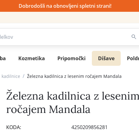
Dobrodošli na obnovljeni spletni strani!
sba
Kozmetika
Pripomočki
Dišave
Pold
/
 kadilnice
Železna kadilnica z lesenim ročajem Mandala
Železna kadilnica z leseni
ročajem Mandala
KODA:
4250209856281