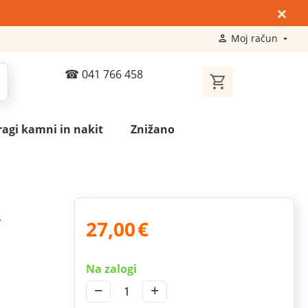
×
Moj račun
041 766 458
ragi kamni in nakit
Znižano
m
27,00
€
Na zalogi
−
+