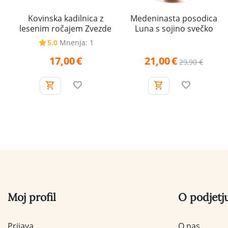
Kovinska kadilnica z
Medeninasta posodica
lesenim ročajem Zvezde
Luna s sojino svečko
5.0
Mnenja: 1
17,00
€
21,00
€
29,90
€
Moj profil
O podjetj
Prijava
O nas