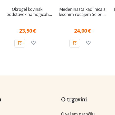
Okrogel kovinski
Medeninasta kadilnica z
podstavek na nogicah
lesenim ročajem Selena,
Roža življenja – turkizen
manjša
23,50
€
24,00
€
u
O trgovini
O vašem naročilu