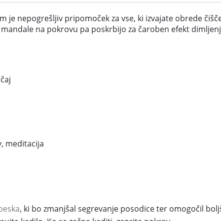
 je nepogrešljiv pripomoček za vse, ki izvajate obrede čiš
 mandale na pokrovu pa poskrbijo za čaroben efekt dimljenj
očaj
, meditacija
peska
, ki bo zmanjšal segrevanje posodice ter omogočil boljš