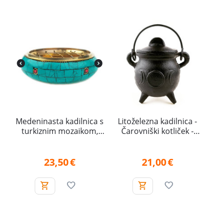
Medeninasta kadilnica s
Litoželezna kadilnica -
turkiznim mozaikom,
Čarovniški kotliček -
nizka
Trojna luna
23,50
€
21,00
€