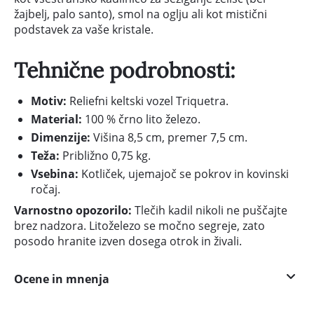
žajbelj, palo santo), smol na oglju ali kot mistični
podstavek za vaše kristale.
Tehnične podrobnosti:
Motiv:
Reliefni keltski vozel Triquetra.
Material:
100 % črno lito železo.
Dimenzije:
Višina 8,5 cm, premer 7,5 cm.
Teža:
Približno 0,75 kg.
Vsebina:
Kotliček, ujemajoč se pokrov in kovinski
ročaj.
Varnostno opozorilo:
Tlečih kadil nikoli ne puščajte
brez nadzora. Litoželezo se močno segreje, zato
posodo hranite izven dosega otrok in živali.
Ocene in mnenja