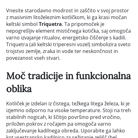
Vnesite starodavno modrost in zaščito v svoj prostor
z masivnim litoželeznim kotličkom, ki ga krasi močan
keltski simbol
Triquetra
. Ta pripomoček je
nepogrešljiv element mističnega kotička, saj omogoča
varno izvajanje ritualov, energetsko čiščenje s kadili.
Triquetra (ali keltski triperesni vozel) simbolizira sveto
trojstvo zemlje, zraka in vode ter neskončnost in
povezanost vseh stvari.
Moč tradicije in funkcionalna
oblika
Kotliček je izdelan iz čistega, težkega litega železa, ki je
izjemno odporno na visoke temperature. Stoji na treh
stabilnih nogicah, ki ščitijo površino pred vročino,
priložen pokrov z ročajem pa omogoča varno
zaključevanje kadilnega obreda. Uporabite ga lahko
kot vsestransko kadilnico za sežiganje zelišč (bel