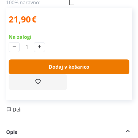
100% naravno:
21,90
€
Na zalogi
−
+
Dodaj v košarico
Deli
Opis