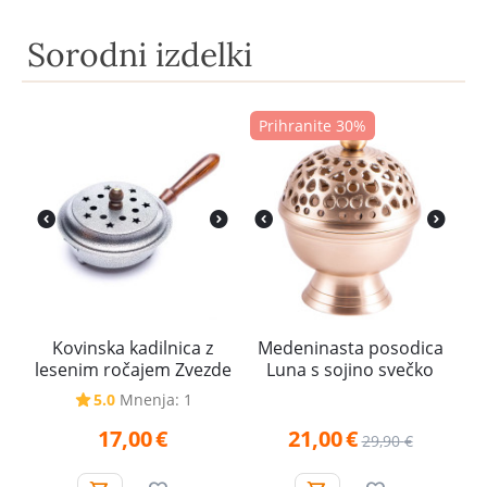
Sorodni izdelki
Prihranite 30%
Kovinska kadilnica z
Medeninasta posodica
lesenim ročajem Zvezde
Luna s sojino svečko
5.0
Mnenja: 1
17,00
€
21,00
€
29,90
€