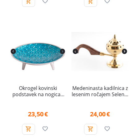
Okrogel kovinski
Medeninasta kadilnica z
podstavek na nogicah
lesenim ročajem Selena,
Roža življenja – turkizen
manjša
23,50
€
24,00
€