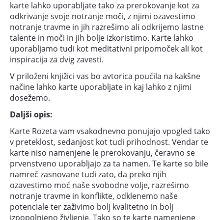
karte lahko uporabljate tako za prerokovanje kot za
odkrivanje svoje notranje moči, z njimi ozavestimo
notranje travme in jih razrešimo ali odkrijemo lastne
talente in moči in jih bolje izkoristimo. Karte lahko
uporabljamo tudi kot meditativni pripomoček ali kot
inspiracija za dvig zavesti.
V priloženi knjižici vas bo avtorica poučila na kakšne
načine lahko karte uporabljate in kaj lahko z njimi
dosežemo.
Daljši opis:
Karte Rozeta vam vsakodnevno ponujajo vpogled tako
v preteklost, sedanjost kot tudi prihodnost. Vendar te
karte niso namenjene le prerokovanju, čeravno se
prvenstveno uporabljajo za ta namen. Te karte so bile
namreč zasnovane tudi zato, da preko njih
ozavestimo moč naše svobodne volje, razrešimo
notranje travme in konflikte, odklenemo naše
potenciale ter zaživimo bolj kvalitetno in bolj
izpopolnjeno življenje. Tako so te karte namenjene