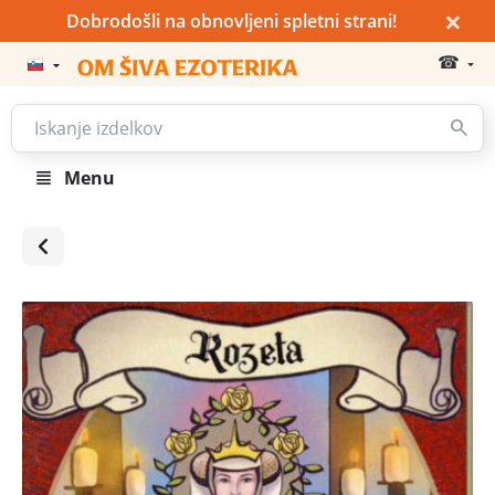
×
Dobrodošli na obnovljeni spletni strani!
☎
Menu