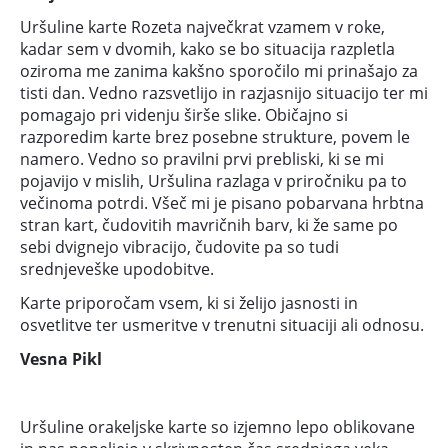
Uršuline karte Rozeta največkrat vzamem v roke,
kadar sem v dvomih, kako se bo situacija razpletla
oziroma me zanima kakšno sporočilo mi prinašajo za
tisti dan. Vedno razsvetlijo in razjasnijo situacijo ter mi
pomagajo pri videnju širše slike. Običajno si
razporedim karte brez posebne strukture, povem le
namero. Vedno so pravilni prvi prebliski, ki se mi
pojavijo v mislih, Uršulina razlaga v priročniku pa to
večinoma potrdi. Všeč mi je pisano pobarvana hrbtna
stran kart, čudovitih mavričnih barv, ki že same po
sebi dvignejo vibracijo, čudovite pa so tudi
srednjeveške upodobitve.
Karte priporočam vsem, ki si želijo jasnosti in
osvetlitve ter usmeritve v trenutni situaciji ali odnosu.
Vesna Pikl
Uršuline orakeljske karte so izjemno lepo oblikovane