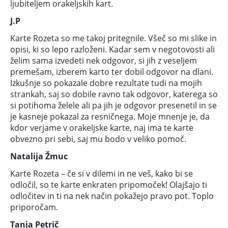
ljubiteljem orakeljskih kart.
J.P
Karte Rozeta so me takoj pritegnile. Všeč so mi slike in
opisi, ki so lepo razloženi. Kadar sem v negotovosti ali
želim sama izvedeti nek odgovor, si jih z veseljem
premešam, izberem karto ter dobil odgovor na dlani.
Izkušnje so pokazale dobre rezultate tudi na mojih
strankah, saj so dobile ravno tak odgovor, katerega so
si potihoma želele ali pa jih je odgovor presenetil in se
je kasneje pokazal za resničnega. Moje mnenje je, da
kdor verjame v orakeljske karte, naj ima te karte
obvezno pri sebi, saj mu bodo v veliko pomoč.
Natalija Žmuc
Karte Rozeta – če si v dilemi in ne veš, kako bi se
odločil, so te karte enkraten pripomoček! Olajšajo ti
odločitev in ti na nek način pokažejo pravo pot. Toplo
priporočam.
Tanja Petrič