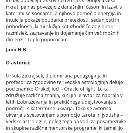
in nas popeljejo v skrivnosten čas srednjega veka.
Hkrati pa nas povežejo z današnjim časom in izzivi, s
katerimi se soočamo. Z njihovo pomočjo energija in
intuicija pokaže poudarke preteklosti, sedanjosti in
prihodnosti, ki mi služijo kot izhodišče za globok
razmislek, zaznavanje in dojemanje čim več možnih
dimenzij. Toplo priporočam.
Jana H.B.
O avtorici:
Uršula Zakrajšek, diplomirana pedagoginja in
profesorica zgodovine ter vedska astrologinja deluje
pod znamko Orakelj luči – Oracle of light. Le-ta
združuje različna znanja, ki si jih je avtorica nabrala v
letih izobraževanja in praktičnega udejstvovanja s
področij, s katerimi se ukvarja. Tako se avtorica
ukvarja s svetovanjem s pomočjo tarota in jyotisha –
vedske astrologije, poleg tega pa vodi za posameznike
in skupine različne mentorske programe, ki temeljijo