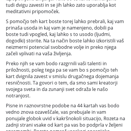
tudi dvigu zavesti in se jih lahko zato uporablja kot
meditativni pripomoček.
S pomočjo teh kart boste torej lahko prebrali, kaj vam
prinaša usoda in kaj vam je namenjeno, dobili pa
boste tudi vpogled, kaj lahko s to usodo (ljudmi,
dogodki) storite. Na ta način boste lahko izkoristili vaš
neizmerni potencial svobodne volje in preko njega
začeli vplivati na vaša življenja.
Preko njih se vam bodo razgrnili vaši talenti in
priložnosti, poleg tega pa se vam bo s pomočjo teh
kart dvignila zavest v smislu drugačnega dojemanja
resničnosti. Ta govori o tem, da smo sami kreatorji
svojega sveta in da zunanji svet odraža le našo
notranjost.
Pisne in raznovrstne podobe na 44 kartah vas bodo
vedno znova ozaveščale, vas prebujale in vam
ponujale globok uvid v kakršnokoli situacijo, Rozeta na
zadnji strani vsake od kart pa vas bo podprla v željeni