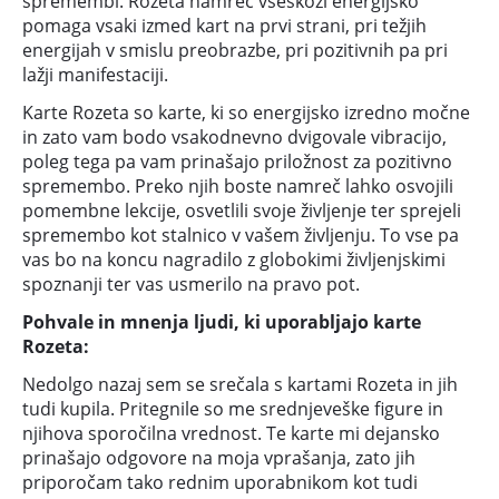
spremembi. Rozeta namreč vseskozi energijsko
pomaga vsaki izmed kart na prvi strani, pri težjih
energijah v smislu preobrazbe, pri pozitivnih pa pri
lažji manifestaciji.
Karte Rozeta so karte, ki so energijsko izredno močne
in zato vam bodo vsakodnevno dvigovale vibracijo,
poleg tega pa vam prinašajo priložnost za pozitivno
spremembo. Preko njih boste namreč lahko osvojili
pomembne lekcije, osvetlili svoje življenje ter sprejeli
spremembo kot stalnico v vašem življenju. To vse pa
vas bo na koncu nagradilo z globokimi življenjskimi
spoznanji ter vas usmerilo na pravo pot.
Pohvale in mnenja ljudi, ki uporabljajo karte
Rozeta:
Nedolgo nazaj sem se srečala s kartami Rozeta in jih
tudi kupila. Pritegnile so me srednjeveške figure in
njihova sporočilna vrednost. Te karte mi dejansko
prinašajo odgovore na moja vprašanja, zato jih
priporočam tako rednim uporabnikom kot tudi