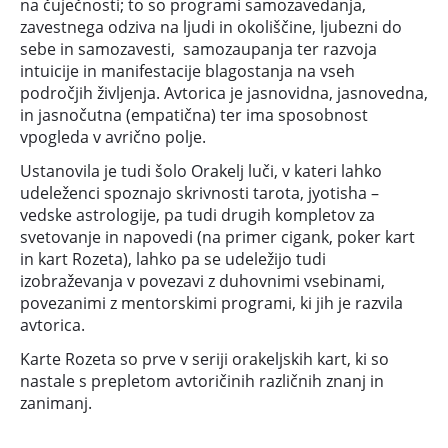
na čuječnosti; to so programi samozavedanja,
zavestnega odziva na ljudi in okoliščine, ljubezni do
sebe in samozavesti, samozaupanja ter razvoja
intuicije in manifestacije blagostanja na vseh
področjih življenja. Avtorica je jasnovidna, jasnovedna,
in jasnočutna (empatična) ter ima sposobnost
vpogleda v avrično polje.
Ustanovila je tudi šolo Orakelj luči, v kateri lahko
udeleženci spoznajo skrivnosti tarota, jyotisha –
vedske astrologije, pa tudi drugih kompletov za
svetovanje in napovedi (na primer cigank, poker kart
in kart Rozeta), lahko pa se udeležijo tudi
izobraževanja v povezavi z duhovnimi vsebinami,
povezanimi z mentorskimi programi, ki jih je razvila
avtorica.
Karte Rozeta so prve v seriji orakeljskih kart, ki so
nastale s prepletom avtoričinih različnih znanj in
zanimanj.