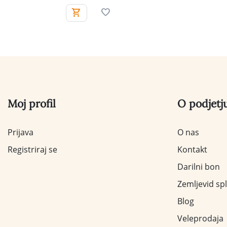
Moj profil
O podjetj
Prijava
O nas
Registriraj se
Kontakt
Darilni bon
Zemljevid sp
Blog
Veleprodaja