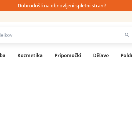
Dobrodošli na obnovljeni spletni strani!
sba
Kozmetika
Pripomočki
Dišave
Pold