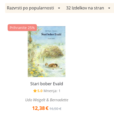
Razvrsti po popularnosti
32 Izdelkov na stran
Prihranite 25%
Stari bober Evald
5.0
Mnenja: 1
Udo Weigelt & Bernadette
12,38
€
16,50
€