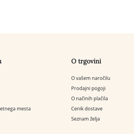
u
O trgovini
O vašem naročilu
Prodajni pogoji
O načinih plačila
letnega mesta
Cenik dostave
Seznam želja