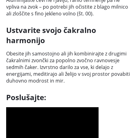
Aluminijaste cevi ne rjavijo, rahlo temnenje pa ne
vpliva na zvok – po potrebi jih očistite z blago milnico
ali zloščite s fino jekleno volno (št. 00).
Ustvarite svojo čakralno
harmonijo
Obesite jih samostojno ali jih kombinirajte z drugimi
čakralnimi zvončki za popolno zvočno ravnovesje
sedmih čaker. Izvrstno darilo za vse, ki delajo z
energijami, meditirajo ali želijo v svoj prostor povabiti
duhovno modrost in mir.
Poslušajte: