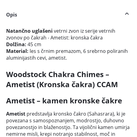
Opis
Natančno uglašeni
vetrni zvon iz serije vetrnih
zvonov po čakrah - Ametist: kronska čakra
Dolžina:
45 cm
Material:
les s črnim premazom, 6 srebrno poliranih
aluminijastih cevi, ametist.
Woodstock Chakra Chimes –
Ametist (Kronska čakra) CCAM
Ametist – kamen kronske čakre
Ametist
predstavlja kronsko čakro (Sahasrara), ki je
povezana s samospoznanjem, modrostjo, duhovno
povezanostjo in blaženostjo. Ta vijolični kamen umirja
nemirne misli, krepi notranjo stabilnost, moč in