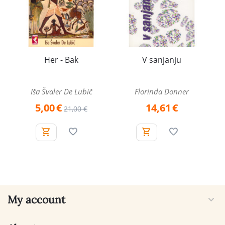
Her - Bak
V sanjanju
Iša Švaler De Lubič
Florinda Donner
5,00
€
14,61
€
21,00
€
My account