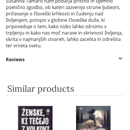
Susanna Tamaro nam podarja pristno in izjemno
poetično zgodbo, ob kateri zazvenijo strune ljubezni,
pričevanje o človeški krhkosti in čudenju nad
življenjem, potopis v globine človeške duše, ki
pripoveduje o tem, kako nizko lahko zdrsimo v
trpljenju in kako nas moč narave in skrivnost življenja,
skrita v najmanjših stvareh, lahko zacelita in odrešita
ter vrneta svetu.
Reviews
Similar products