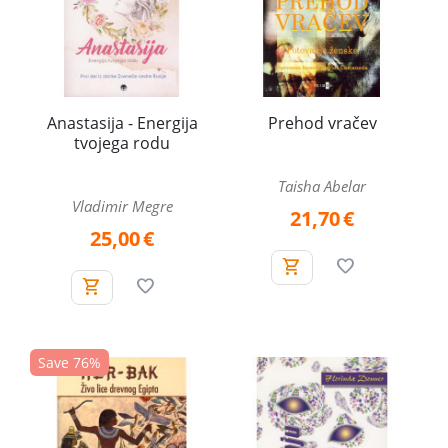
Anastasija - Energija
Prehod vračev
tvojega rodu
Taisha Abelar
Vladimir Megre
21,70
€
25,00
€
Save 76%