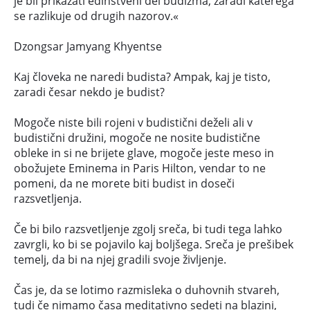
je bil prikazati edinstveni del budizma, zaradi katerega
se razlikuje od drugih nazorov.«
Dzongsar Jamyang Khyentse
Kaj človeka ne naredi budista? Ampak, kaj je tisto,
zaradi česar nekdo je budist?
Mogoče niste bili rojeni v budistični deželi ali v
budistični družini, mogoče ne nosite budistične
obleke in si ne brijete glave, mogoče jeste meso in
obožujete Eminema in Paris Hilton, vendar to ne
pomeni, da ne morete biti budist in doseči
razsvetljenja.
Če bi bilo razsvetljenje zgolj sreča, bi tudi tega lahko
zavrgli, ko bi se pojavilo kaj boljšega. Sreča je prešibek
temelj, da bi na njej gradili svoje življenje.
Čas je, da se lotimo razmisleka o duhovnih stvareh,
tudi če nimamo časa meditativno sedeti na blazini,