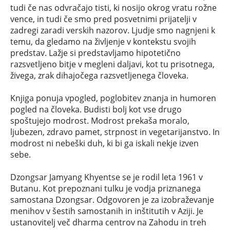
tudi če nas odvračajo tisti, ki nosijo okrog vratu rožne
vence, in tudi če smo pred posvetnimi prijatelji v
zadregi zaradi verskih nazorov. Ljudje smo nagnjeni k
temu, da gledamo na življenje v kontekstu svojih
predstav. Lažje si predstavljamo hipotetično
razsvetljeno bitje v megleni daljavi, kot tu prisotnega,
živega, zrak dihajočega razsvetljenega človeka.
Knjiga ponuja vpogled, poglobitev znanja in humoren
pogled na človeka. Budisti bolj kot vse drugo
spoštujejo modrost. Modrost prekaša moralo,
ljubezen, zdravo pamet, strpnost in vegetarijanstvo. In
modrost ni nebeški duh, ki bi ga iskali nekje izven
sebe.
Dzongsar Jamyang Khyentse se je rodil leta 1961 v
Butanu. Kot prepoznani tulku je vodja priznanega
samostana Dzongsar. Odgovoren je za izobraževanje
menihov v šestih samostanih in inštitutih v Aziji. Je
ustanovitelj več dharma centrov na Zahodu in treh