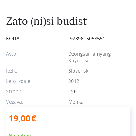
Zato (ni)si budist
KODA:
9789616058551
Avtor:
Dzongsar Jamyang
Khyentse
Jezik:
Slovenski
Leto izdaje:
2012
Strani:
156
Vezava:
Mehka
19,00
€
Na zalogi