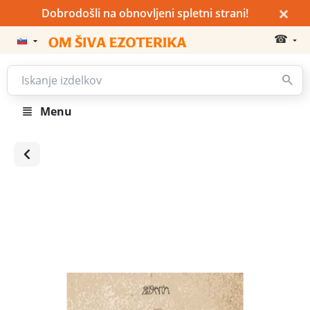
×
Dobrodošli na obnovljeni spletni strani!
☎
Menu