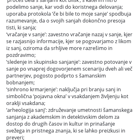
podelimo sanje, kar vodi do koristnega delovanja;
uporaba protokola ‘če bi bile to moje sanje’ spodbuja
razumevanje, da o svojih sanjah dokončno presoja
tisti, ki sanja;
‘vračanje v sanje’: zavestno vračanje nazaj v sanje, kjer
se razjasnijo informacije, kjer se pogovarjamo z likom
iz sanj, oziroma da srhljive more razrešimo in
pozdravimo;
‘sledenje in skupinsko sanjanje’: zavestno potovanje v
sanje po vnaprej dogovorjenem scenariju dveh ali več
partnerjev, pogosto podprto s šamanskim
bobnanjem;
‘sinhrono krmarjenje’: naključja pri branju sanj in
simbolična ‘pojavna okna’ v vsakdanjem življenju kot
oraklji vsakdana;
‘arheologija sanj’: združevanje umetnosti šamanskega
sanjanja z akademskim in detektivskim delom za
dostop do drugih časov in kultur in prinašanje
svežega in pristnega znanja, ki se lahko preizkusi in
preveri;