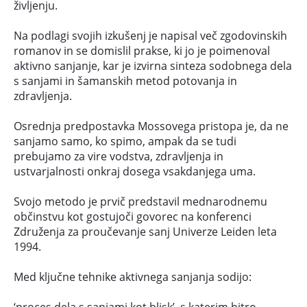
življenju.
Na podlagi svojih izkušenj je napisal več zgodovinskih
romanov in se domislil prakse, ki jo je poimenoval
aktivno sanjanje, kar je izvirna sinteza sodobnega dela
s sanjami in šamanskih metod potovanja in
zdravljenja.
Osrednja predpostavka Mossovega pristopa je, da ne
sanjamo samo, ko spimo, ampak da se tudi
prebujamo za vire vodstva, zdravljenja in
ustvarjalnosti onkraj dosega vsakdanjega uma.
Svojo metodo je prvič predstavil mednarodnemu
občinstvu kot gostujoči govorec na konferenci
Združenja za proučevanje sanj Univerze Leiden leta
1994.
Med ključne tehnike aktivnega sanjanja sodijo:
‘proces dela s sanjami kot blisk’, s katerim hitro