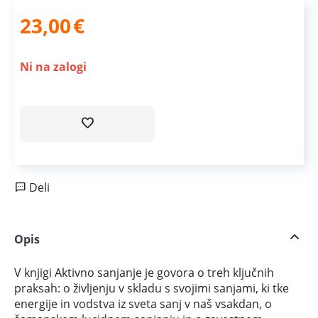
23,00
€
Ni na zalogi
Deli
Opis
V knjigi Aktivno sanjanje je govora o treh ključnih
praksah: o življenju v skladu s svojimi sanjami, ki tke
energije in vodstva iz sveta sanj v naš vsakdan, o