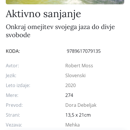
Aktivno sanjanje
Onkraj omejitev svojega jaza do divje
svobode
KODA:
9789617079135
Avtor:
Robert Moss
Jezik:
Slovenski
Leto izdaje:
2020
Mere:
274
Prevod:
Dora Debeljak
Strani:
13,5 x 21cm
Vezava:
Mehka