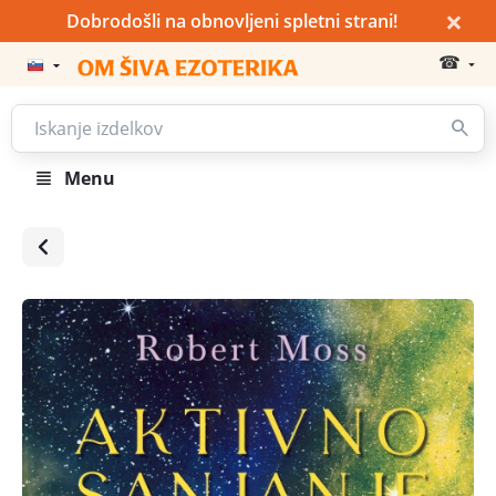
×
Dobrodošli na obnovljeni spletni strani!
☎
Menu