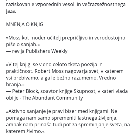
raziskovanje vzporednih vesolj in večrazsežnostnega
jaza.
MNENJA O KNJIGI
»Moss kot moder učitelj prepričljivo in verodostojno
piše o sanjah.«
— revija Publishers Weekly
»V tej knjigi se v eno celoto tketa poezija in
praktičnost. Robert Moss nagovarja svet, v katerem
vsi prebivamo, a ga le bežno razumemo. Vredno
branja.«
— Peter Block, soavtor knjige Skupnost, v kateri vlada
obilje - The Abundant Community
»Aktivno sanjanje je pravi biser med knjigami! Ne
pomaga nam samo spremeniti lastnega življenja,
ampak nam prinaša tudi pot za spreminjanje sveta, na
katerem živimo.«