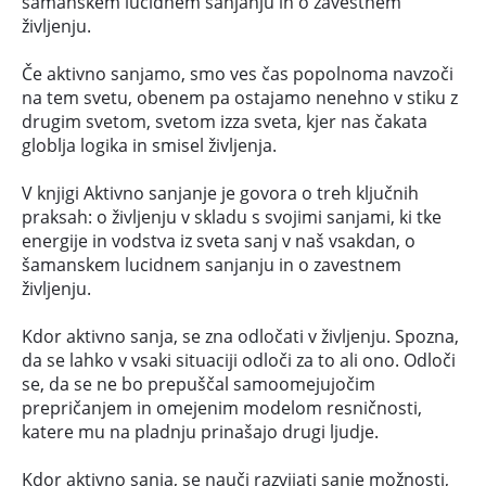
šamanskem lucidnem sanjanju in o zavestnem
življenju.
Če aktivno sanjamo, smo ves čas popolnoma navzoči
na tem svetu, obenem pa ostajamo nenehno v stiku z
drugim svetom, svetom izza sveta, kjer nas čakata
globlja logika in smisel življenja.
V knjigi Aktivno sanjanje je govora o treh ključnih
praksah: o življenju v skladu s svojimi sanjami, ki tke
energije in vodstva iz sveta sanj v naš vsakdan, o
šamanskem lucidnem sanjanju in o zavestnem
življenju.
Kdor aktivno sanja, se zna odločati v življenju. Spozna,
da se lahko v vsaki situaciji odloči za to ali ono. Odloči
se, da se ne bo prepuščal samoomejujočim
prepričanjem in omejenim modelom resničnosti,
katere mu na pladnju prinašajo drugi ljudje.
Kdor aktivno sanja, se nauči razvijati sanje možnosti,