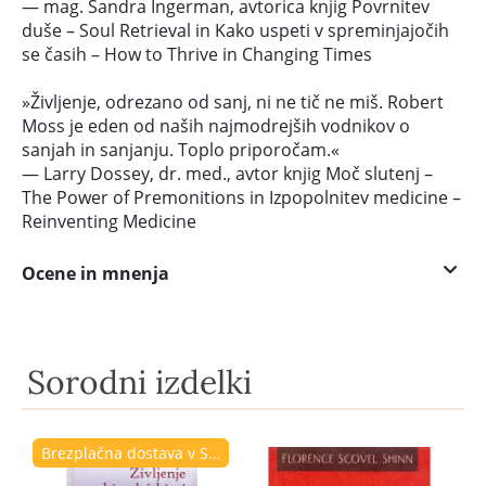
— mag. Sandra Ingerman, avtorica knjig Povrnitev
duše – Soul Retrieval in Kako uspeti v spreminjajočih
se časih – How to Thrive in Changing Times
»Življenje, odrezano od sanj, ni ne tič ne miš. Robert
Moss je eden od naših najmodrejših vodnikov o
sanjah in sanjanju. Toplo priporočam.«
— Larry Dossey, dr. med., avtor knjig Moč slutenj –
The Power of Premonitions in Izpopolnitev medicine –
Reinventing Medicine
Ocene in mnenja
Sorodni izdelki
Brezplačna dostava v Sloveniji