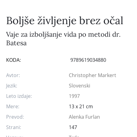
Boljše življenje brez očal
Vaje za izboljšanje vida po metodi dr.
Batesa
KODA:
9789619034880
Avtor:
Christopher Markert
Jezik:
Slovenski
Leto izdaje:
1997
Mere:
13 x 21 cm
Prevod:
Alenka Furlan
Strani:
147