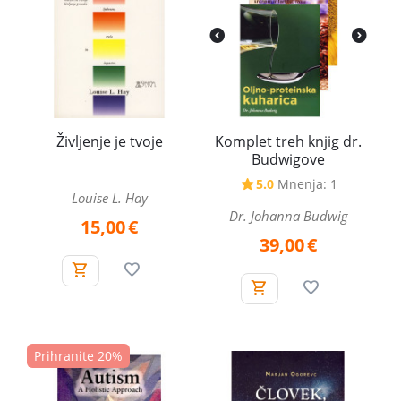
Življenje je tvoje
Komplet treh knjig dr.
Budwigove
5.0
Mnenja: 1
Louise L. Hay
Dr. Johanna Budwig
15,00
€
39,00
€
Prihranite 20%