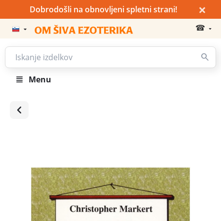
×
Dobrodošli na obnovljeni spletni strani!
☎
Menu