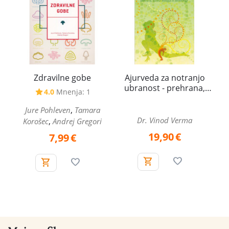
Zdravilne gobe
Ajurveda za notranjo
ubranost - prehrana,
4.0
Mnenja: 1
spolna energija in
zdravljenje
,
Jure Pohleven
Tamara
Dr. Vinod Verma
,
Korošec
Andrej Gregori
19,90
€
7,99
€