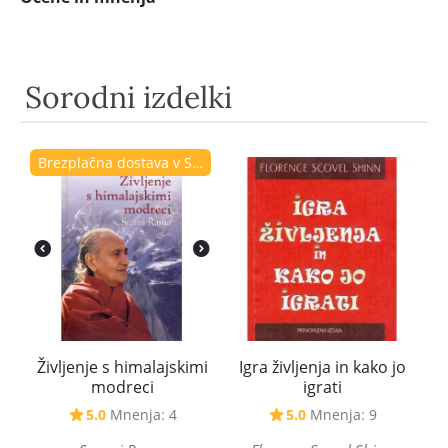
Sorodni izdelki
Brezplačna dostava v Sloveniji
Življenje s himalajskimi
Igra življenja in kako jo
modreci
igrati
5.0
Mnenja: 4
5.0
Mnenja: 9