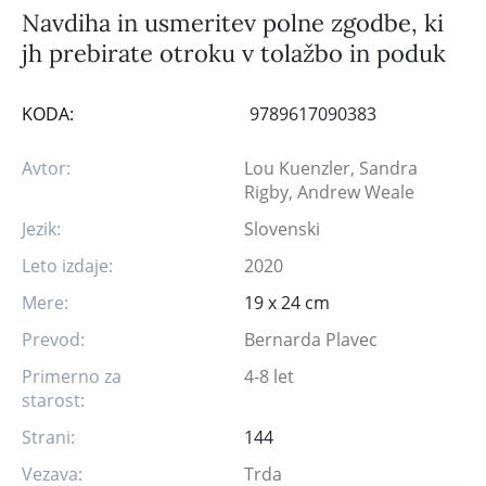
Navdiha in usmeritev polne zgodbe, ki
jh prebirate otroku v tolažbo in poduk
KODA:
9789617090383
Avtor:
Lou Kuenzler, Sandra
Rigby, Andrew Weale
Jezik:
Slovenski
Leto izdaje:
2020
Mere:
19 x 24 cm
Prevod:
Bernarda Plavec
Primerno za
4-8 let
starost:
Strani:
144
Vezava:
Trda