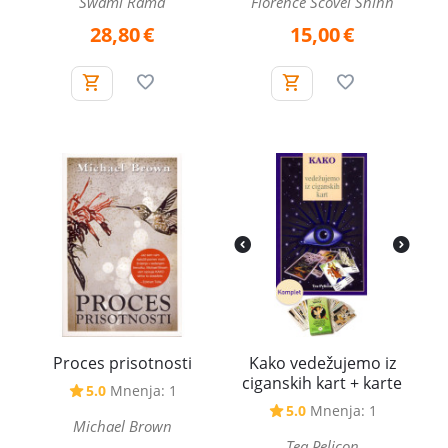
Swami Rama
Florence Scovel Shinn
28,80
€
15,00
€
Proces prisotnosti
Kako vedežujemo iz
ciganskih kart + karte
5.0
Mnenja: 1
5.0
Mnenja: 1
Michael Brown
Tea Pelicon