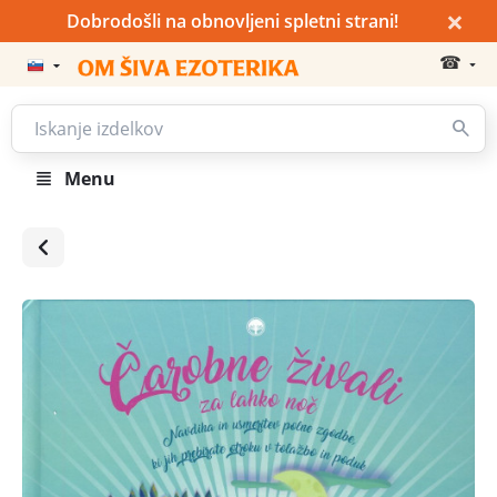
×
Dobrodošli na obnovljeni spletni strani!
☎
Menu