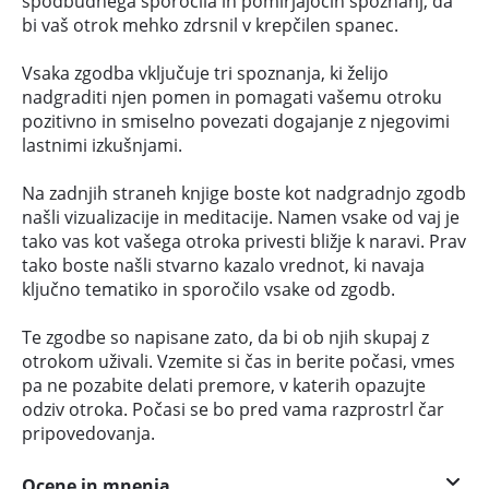
spodbudnega sporočila in pomirjajočih spoznanj, da
bi vaš otrok mehko zdrsnil v krepčilen spanec.
Vsaka zgodba vključuje tri spoznanja, ki želijo
nadgraditi njen pomen in pomagati vašemu otroku
pozitivno in smiselno povezati dogajanje z njegovimi
lastnimi izkušnjami.
Na zadnjih straneh knjige boste kot nadgradnjo zgodb
našli vizualizacije in meditacije. Namen vsake od vaj je
tako vas kot vašega otroka privesti bližje k naravi. Prav
tako boste našli stvarno kazalo vrednot, ki navaja
ključno tematiko in sporočilo vsake od zgodb.
Te zgodbe so napisane zato, da bi ob njih skupaj z
otrokom uživali. Vzemite si čas in berite počasi, vmes
pa ne pozabite delati premore, v katerih opazujte
odziv otroka. Počasi se bo pred vama razprostrl čar
pripovedovanja.
Ocene in mnenja