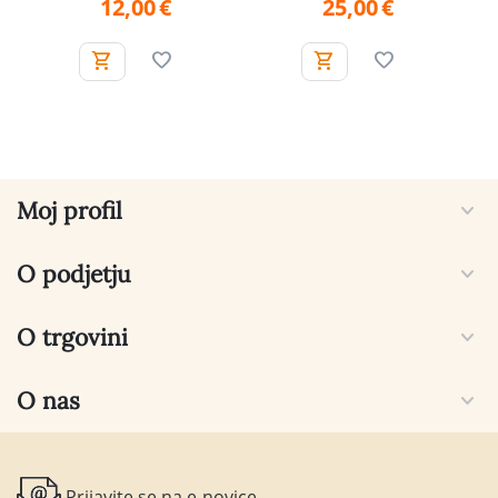
12,00
€
25,00
€
Moj profil
O podjetju
O trgovini
O nas
Prijavite se na e-novice.