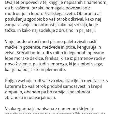
Dvajset pripovedi v tej knjigi je napisanih z namenom,
da bi vašemu otroku pomagale povezati se z
modrostjo in lepoto živalskega sveta. Ob branju ali
poslušanju zgodbic bo vaš otrok odkrival, kako naj
zaupa v svoje sposobnosti, kako naj vztraja, ko je
težko, in kako naj sodeluje z družino in prijatelji.
V njej bodo otroci med pisano paleto živali našli
mačke in gosenice, medvede in ptice, kenguruja in
želve. Srečali bodo tudi v mitih in legendah opevane
lepe morske deklice, feniksa, ki se iz plamenov rodi v
novo življenje, pa tudi samoroga, ki je simbol vsega,
kar je najbolj čisto in plemenito.
Knjiga vsebuje tudi vaje za vizualizacijo in meditacije, s
katerimi bo vaš otrok pridobil samozavest in krepil
empatijo, obenem pa bo razvijal sposobnost
zbranosti in ustvarjalnosti.
Vsaka zgodba je napisana z namenom širjenja