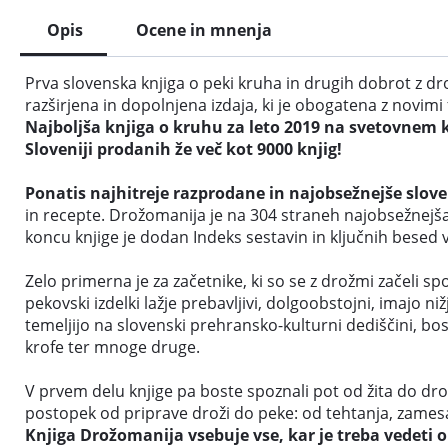
Opis
Ocene in mnenja
Prva slovenska knjiga o peki kruha in drugih dobrot z 
razširjena in dopolnjena izdaja, ki je obogatena z novim
Najboljša knjiga o kruhu za leto 2019 na svetovnem
Sloveniji prodanih že več kot 9000 knjig!
Ponatis najhitreje razprodane in najobsežnejše slove
in recepte. Drožomanija je na 304 straneh najobsežnejša i
koncu knjige je dodan Indeks sestavin in ključnih besed v k
Zelo primerna je za začetnike, ki so se z drožmi začeli 
pekovski izdelki lažje prebavljivi, dolgoobstojni, imajo ni
temeljijo na slovenski prehransko-kulturni dediščini, bos
krofe ter mnoge druge.
V prvem delu knjige pa boste spoznali pot od žita do drož
postopek od priprave droži do peke: od tehtanja, zamesa
Knjiga Drožomanija vsebuje vse, kar je treba vedeti o