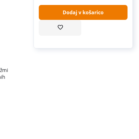
Dodaj v košarico
ožmi
nih