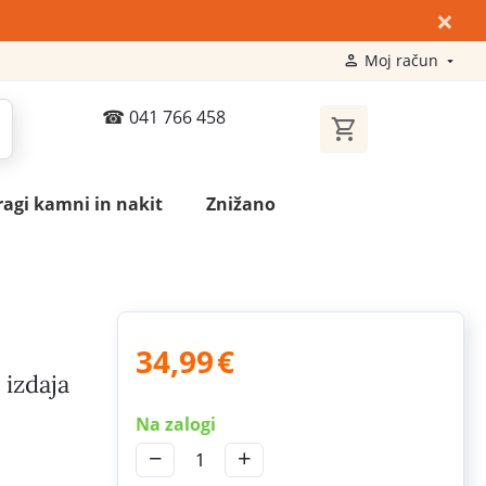
×
Moj račun
041 766 458
ragi kamni in nakit
Znižano
34,99
€
 izdaja
Na zalogi
−
+