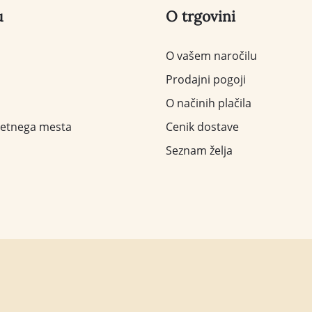
u
O trgovini
O vašem naročilu
Prodajni pogoji
O načinih plačila
letnega mesta
Cenik dostave
Seznam želja