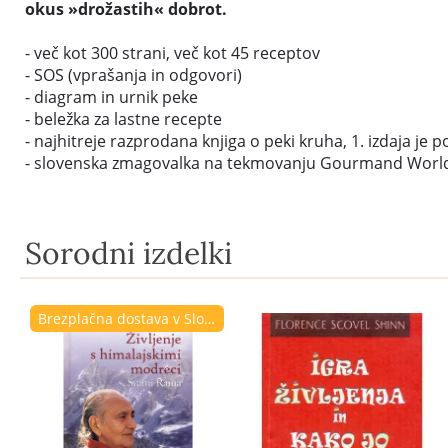
okus »drožastih« dobrot.
- več kot 300 strani, več kot 45 receptov
- SOS (vprašanja in odgovori)
- diagram in urnik peke
- beležka za lastne recepte
- najhitreje razprodana knjiga o peki kruha, 1. izdaja je 
- slovenska zmagovalka na tekmovanju Gourmand World Co
Sorodni izdelki
Brezplačna dostava v Sloveniji