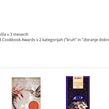
pošla v 3 mesecih
okbook Awards v 2 kategorijah (”kruh” in ”zbiranje dobrode