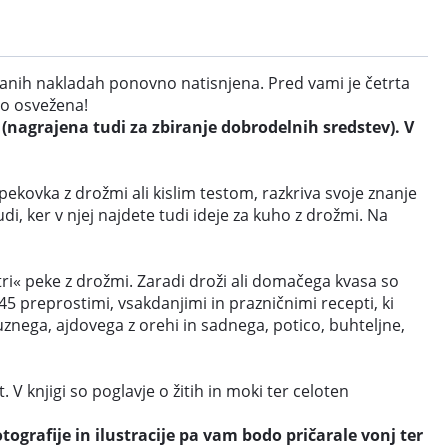
anih nakladah ponovno natisnjena. Pred vami je četrta
no osvežena!
agrajena tudi za zbiranje dobrodelnih sredstev). V
kovka z drožmi ali kislim testom, razkriva svoje znanje
i, ker v njej najdete tudi ideje za kuho z drožmi. Na
tri« peke z drožmi. Zaradi droži ali domačega kvasa so
t 45 preprostimi, vsakdanjimi in prazničnimi recepti, ki
ruznega, ajdovega z orehi in sadnega, potico, buhteljne,
V knjigi so poglavje o žitih in moki ter celoten
ografije in ilustracije pa vam bodo pričarale vonj ter