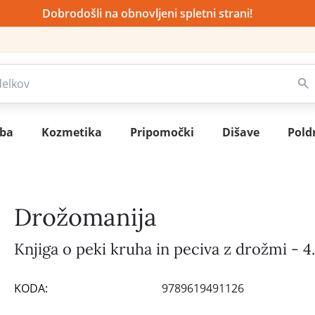
Dobrodošli na obnovljeni spletni strani!
sba
Kozmetika
Pripomočki
Dišave
Pold
Drožomanija
Knjiga o peki kruha in peciva z drožmi - 4.
KODA:
9789619491126