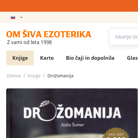
Z vami od leta 1998
Knjige
Karte
Bio čaji in dopolnila
Gla
/
/
Domov
Knjige
Drožomanija