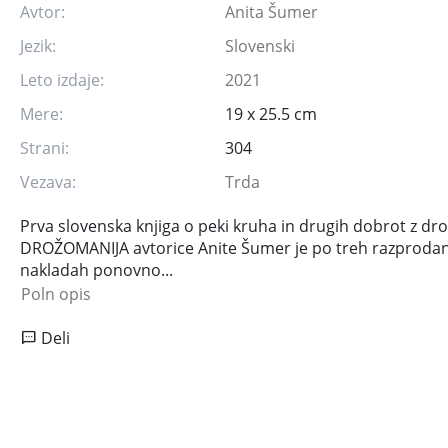
Avtor:
Anita Šumer
Jezik:
Slovenski
Leto izdaje:
2021
Mere:
19 x 25.5 cm
Strani:
304
Vezava:
Trda
Prva slovenska knjiga o peki kruha in drugih dobrot z dr
DROŽOMANIJA avtorice Anite Šumer je po treh razproda
nakladah ponovno...
Poln opis
Deli