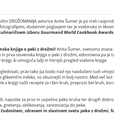
drožmi DROŽOMANIJA avtorice Anite Šumer je po treh razprod
i fotografijami, dodatnim poglavjem ter je vsebinsko in likov
 kulinaričnem izboru Gourmand World Cookbook Awards (n
nske knjige o peki z drožmi!
Anita Šumer, svetovno znana pe
n prva slovenska knjiga o peki z drožmi, edinstvena pa je tud
njigi, ki omogoča lažji in hitrejši pregled vsebine knjige.
spogledovati, prav tako pa bodo nad njo navdušeni tudi »mojs
žji glikemični indeks, so okusnejši in bolj nasitni. Med več ko
te v knjigi našli recepte za ržen kruh, preprost bel kruh, ko
i, napotke za prvo in uspešno peko kruha ter drugih dobrot. 
, gnetenja, oblikovanja, zarezovanja do peke.
 čudovitem, zdravem in slastnem svetu peke z drožmi, fot