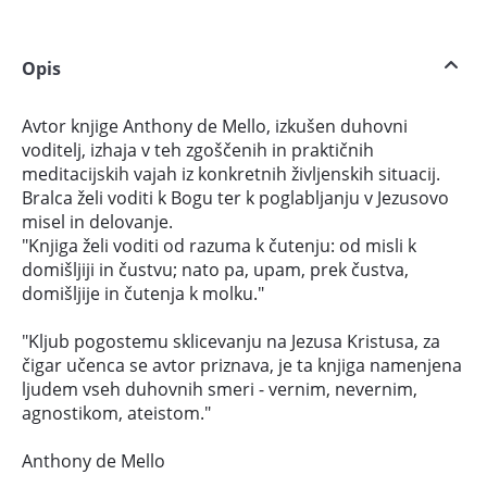
Opis
Avtor knjige Anthony de Mello, izkušen duhovni
voditelj, izhaja v teh zgoščenih in praktičnih
meditacijskih vajah iz konkretnih življenskih situacij.
Bralca želi voditi k Bogu ter k poglabljanju v Jezusovo
misel in delovanje.
"Knjiga želi voditi od razuma k čutenju: od misli k
domišljiji in čustvu; nato pa, upam, prek čustva,
domišljije in čutenja k molku."
"Kljub pogostemu sklicevanju na Jezusa Kristusa, za
čigar učenca se avtor priznava, je ta knjiga namenjena
ljudem vseh duhovnih smeri - vernim, nevernim,
agnostikom, ateistom."
Anthony de Mello