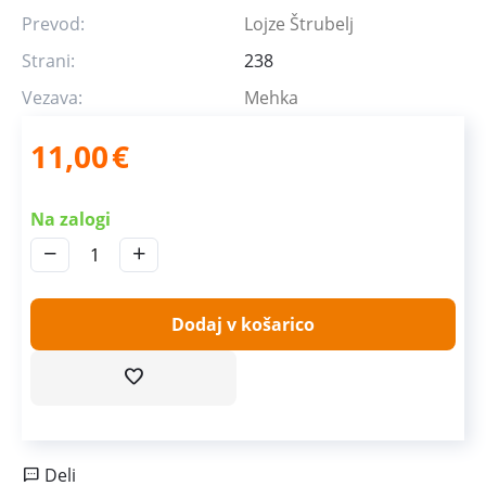
Prevod:
Lojze Štrubelj
Strani:
238
Vezava:
Mehka
11,00
€
Na zalogi
−
+
Dodaj v košarico
Deli