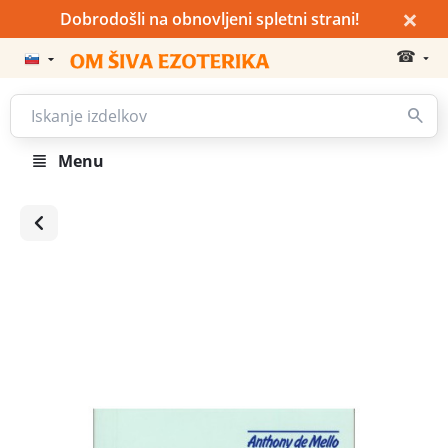
×
Dobrodošli na obnovljeni spletni strani!
☎
Menu