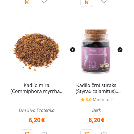
Kadilo mira
Kadilo črni stiraks
(Commiphora myrrha),
(Styrax calamitus),
drobna smola – 50 g
smola – 60 ml
5.0
Mnenja: 2
Om Šiva Ezoterika
Berk
6,20
€
8,20
€