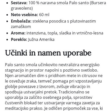
Sestava:
100 % naravna smola Palo santo (Bursera
graveolens)
Neto vsebina:
60 ml
Embalaža:
steklena posodica s plutovinastim
zamaškom
Aroma:
intenzivna, topla, sladka in vrtnično-lesna
Poreklo:
Južna Amerika
Učinki in namen uporabe
Palo santo smola učinkovito nevtralizira energijsko
stagnacijo in prostor napolni s pozitivno svetlobo.
Njen aromatičen dim s pridihom mete in citrusov ne
le osvežuje zraka, temveč pomaga pri vzpostavljanju
globlje povezave z Izvorom, zvišuje vibracijo in
spodbuja ustvarjalni pretok. Tradicionalno se
uporablja za zaščito osebnega polja, sprostitev
čustvenih blokad ter ustvarjanje varnega zavetja za
meditacijsko prakso. Je odličen pripomoček za vse, ki