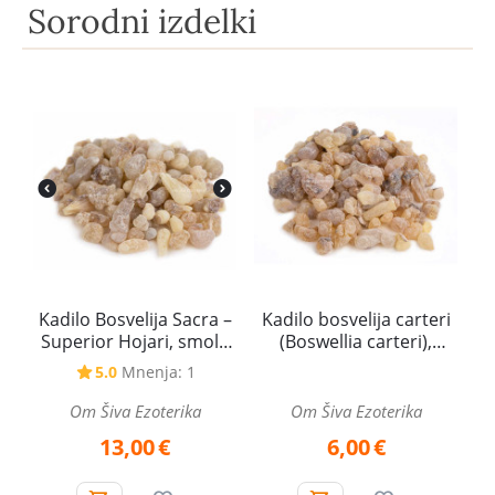
Sorodni izdelki
Kadilo Bosvelija Sacra –
Kadilo bosvelija carteri
Superior Hojari, smola
(Boswellia carteri),
iz Omana – 25 g
Somalija – 25 g
5.0
Mnenja: 1
Om Šiva Ezoterika
Om Šiva Ezoterika
13,00
€
6,00
€