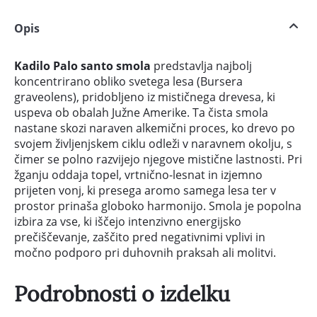
Opis
Kadilo Palo santo smola
predstavlja najbolj
koncentrirano obliko svetega lesa (Bursera
graveolens), pridobljeno iz mističnega drevesa, ki
uspeva ob obalah Južne Amerike. Ta čista smola
nastane skozi naraven alkemični proces, ko drevo po
svojem življenjskem ciklu odleži v naravnem okolju, s
čimer se polno razvijejo njegove mistične lastnosti. Pri
žganju oddaja topel, vrtnično-lesnat in izjemno
prijeten vonj, ki presega aromo samega lesa ter v
prostor prinaša globoko harmonijo. Smola je popolna
izbira za vse, ki iščejo intenzivno energijsko
prečiščevanje, zaščito pred negativnimi vplivi in
močno podporo pri duhovnih praksah ali molitvi.
Podrobnosti o izdelku