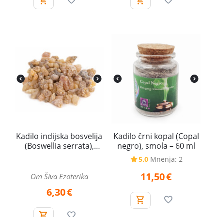
Kadilo indijska bosvelija
Kadilo črni kopal (Copal
(Boswellia serrata),
negro), smola – 60 ml
smola – 25 g
5.0
Mnenja: 2
11,50
€
Om Šiva Ezoterika
6,30
€