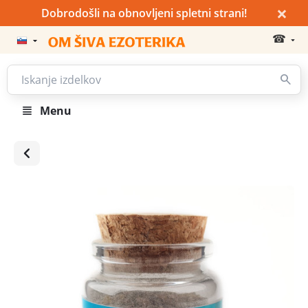
×
Dobrodošli na obnovljeni spletni strani!
☎
Menu