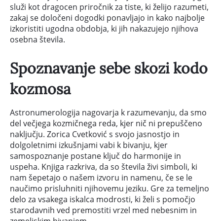
služi kot dragocen priročnik za tiste, ki želijo razumeti,
zakaj se določeni dogodki ponavljajo in kako najbolje
izkoristiti ugodna obdobja, ki jih nakazujejo njihova
osebna števila.
Spoznavanje sebe skozi kodo
kozmosa
Astronumerologija nagovarja k razumevanju, da smo
del večjega kozmičnega reda, kjer nič ni prepuščeno
naključju. Zorica Cvetković s svojo jasnostjo in
dolgoletnimi izkušnjami vabi k bivanju, kjer
samospoznanje postane ključ do harmonije in
uspeha. Knjiga razkriva, da so števila živi simboli, ki
nam šepetajo o našem izvoru in namenu, če se le
naučimo prisluhniti njihovemu jeziku. Gre za temeljno
delo za vsakega iskalca modrosti, ki želi s pomočjo
starodavnih ved premostiti vrzel med nebesnim in