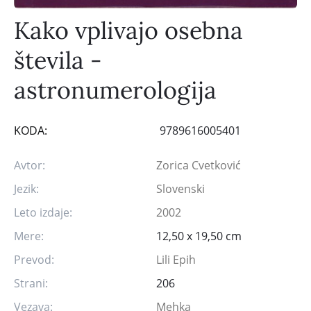
Kako vplivajo osebna
števila -
astronumerologija
KODA:
9789616005401
Avtor:
Zorica Cvetković
Jezik:
Slovenski
Leto izdaje:
2002
Mere:
12,50 x 19,50 cm
Prevod:
Lili Epih
Strani:
206
Vezava:
Mehka