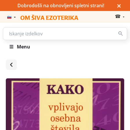
×
Dobrodošli na obnovljeni spletni strani!
☎
Menu