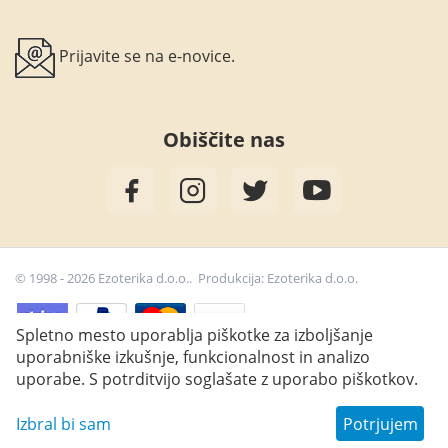
Prijavite se na e-novice.
Obiščite nas
© 1998 - 2026 Ezoterika d.o.o.. Produkcija:
Ezoterika d.o.o.
Spletno mesto uporablja piškotke za izboljšanje
uporabniške izkušnje, funkcionalnost in analizo
12,10
€
Dodaj v košarico
uporabe. S potrditvijo soglašate z uporabo piškotkov.
Izbral bi sam
Potrjujem
Wish list
Main
Catalog
Cart
Profile