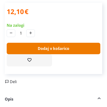
12,10
€
Na zalogi
−
+
Dodaj v košarico
Deli
Opis