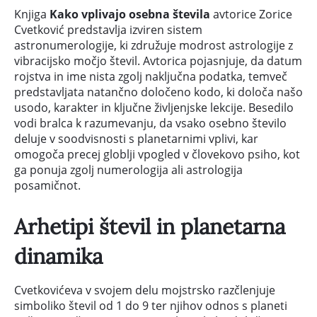
Knjiga
Kako vplivajo osebna števila
avtorice Zorice
Cvetković predstavlja izviren sistem
astronumerologije, ki združuje modrost astrologije z
vibracijsko močjo števil. Avtorica pojasnjuje, da datum
rojstva in ime nista zgolj naključna podatka, temveč
predstavljata natančno določeno kodo, ki določa našo
usodo, karakter in ključne življenjske lekcije. Besedilo
vodi bralca k razumevanju, da vsako osebno število
deluje v soodvisnosti s planetarnimi vplivi, kar
omogoča precej globlji vpogled v človekovo psiho, kot
ga ponuja zgolj numerologija ali astrologija
posamičnot.
Arhetipi števil in planetarna
dinamika
Cvetkovićeva v svojem delu mojstrsko razčlenjuje
simboliko števil od 1 do 9 ter njihov odnos s planeti