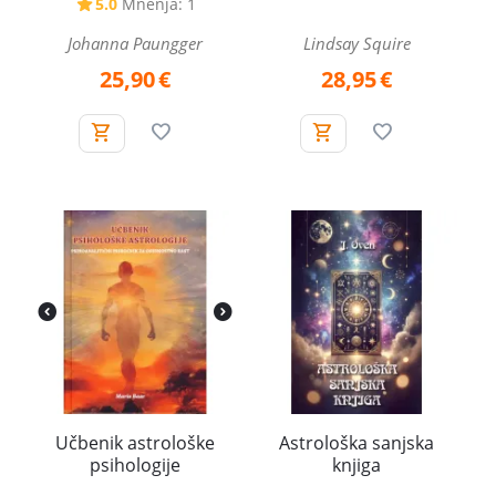
5.0
Mnenja: 1
Johanna Paungger
Lindsay Squire
25,90
€
28,95
€
Učbenik astrološke
Astrološka sanjska
psihologije
knjiga