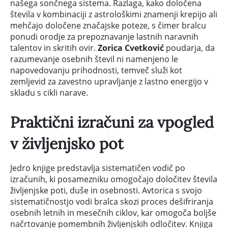
našega sončnega sistema. Razlaga, kako določena
števila v kombinaciji z astrološkimi znamenji krepijo ali
mehčajo določene značajske poteze, s čimer bralcu
ponudi orodje za prepoznavanje lastnih naravnih
talentov in skritih ovir.
Zorica Cvetković
poudarja, da
razumevanje osebnih števil ni namenjeno le
napovedovanju prihodnosti, temveč služi kot
zemljevid za zavestno upravljanje z lastno energijo v
skladu s cikli narave.
Praktični izračuni za vpogled
v življenjsko pot
Jedro knjige predstavlja sistematičen vodič po
izračunih, ki posamezniku omogočajo določitev števila
življenjske poti, duše in osebnosti. Avtorica s svojo
sistematičnostjo vodi bralca skozi proces dešifriranja
osebnih letnih in mesečnih ciklov, kar omogoča boljše
načrtovanje pomembnih življenjskih odločitev. Knjiga