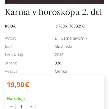
Karma v horoskopu 2. del
KODA:
9789617033298
Avtor:
Dr. Samo Javornik
Jezik:
Slovenski
Leto izdaje:
2018
Strani:
338
Vezava:
Mehka
19,90
€
Na zalogi
−
+