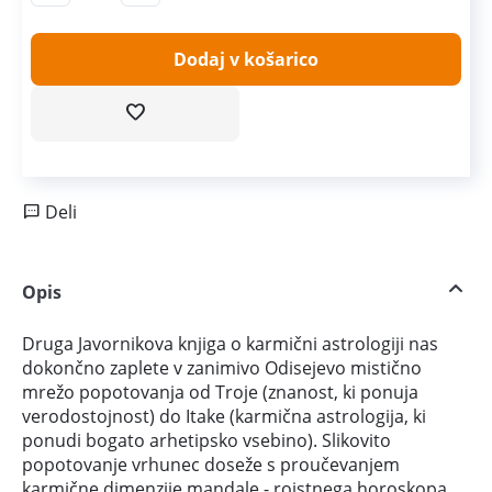
Dodaj v košarico
Deli
Opis
Druga Javornikova knjiga o karmični astrologiji nas
dokončno zaplete v zanimivo Odisejevo mistično
mrežo popotovanja od Troje (znanost, ki ponuja
verodostojnost) do Itake (karmična astrologija, ki
ponudi bogato arhetipsko vsebino). Slikovito
popotovanje vrhunec doseže s proučevanjem
karmične dimenzije mandale - rojstnega horoskopa.