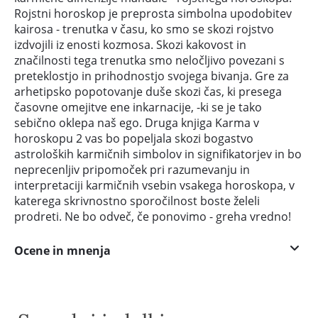
Rojstni horoskop je preprosta simbolna upodobitev
kairosa - trenutka v času, ko smo se skozi rojstvo
izdvojili iz enosti kozmosa. Skozi kakovost in
značilnosti tega trenutka smo neločljivo povezani s
preteklostjo in prihodnostjo svojega bivanja. Gre za
arhetipsko popotovanje duše skozi čas, ki presega
časovne omejitve ene inkarnacije, -ki se je tako
sebično oklepa naš ego. Druga knjiga Karma v
horoskopu 2 vas bo popeljala skozi bogastvo
astroloških karmičnih simbolov in signifikatorjev in bo
neprecenljiv pripomoček pri razumevanju in
interpretaciji karmičnih vsebin vsakega horoskopa, v
katerega skrivnostno sporočilnost boste želeli
prodreti. Ne bo odveč, če ponovimo - greha vredno!
Ocene in mnenja