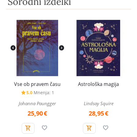
Sorodni izdelki
Vse ob pravem času
Astrološka magija
5.0
Mnenja: 1
Johanna Paungger
Lindsay Squire
25,90
€
28,95
€