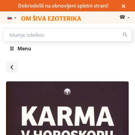
×
Dobrodošli na obnovljeni spletni strani!
☎
Menu