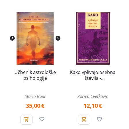
Učbenik astrološke
Kako vplivajo osebna
psihologije
števila -
astronumerologija
Mario Baar
Zorica Cvetković
35,00
€
12,10
€