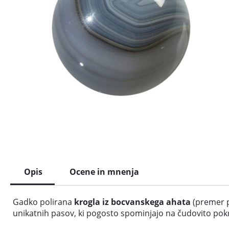
Opis
Ocene in mnenja
Gadko polirana
krogla iz bocvanskega ahata
(premer p
unikatnih pasov, ki pogosto spominjajo na čudovito po