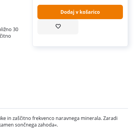
Dodaj v košarico
ližno 30
čitno
ke in zaščitno frekvenco naravnega minerala. Zaradi
e »kamen sončnega zahoda«.