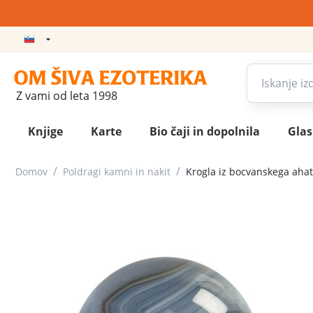
Z vami od leta 1998
Knjige
Karte
Bio čaji in dopolnila
Gla
/
/
Domov
Poldragi kamni in nakit
Krogla iz bocvanskega aha