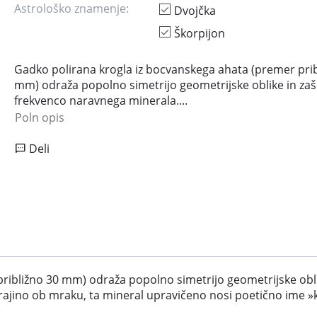
Astrološko znamenje:
Dvojčka
Škorpijon
Gadko polirana krogla iz bocvanskega ahata (premer prib
mm) odraža popolno simetrijo geometrijske oblike in zaš
frekvenco naravnega minerala....
Poln opis
Deli
ribližno 30 mm) odraža popolno simetrijo geometrijske obli
krajino ob mraku, ta mineral upravičeno nosi poetično im