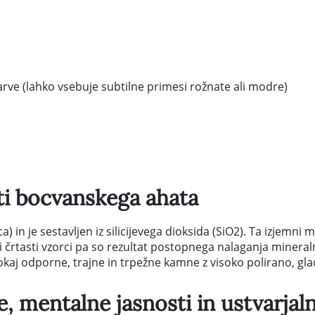
 barve (lahko vsebuje subtilne primesi rožnate ali modre)
ti bocvanskega ahata
) in je sestavljen iz silicijevega dioksida (SiO2). Ta izjemni 
ni črtasti vzorci pa so rezultat postopnega nalaganja mineral
okaj odporne, trajne in trpežne kamne z visoko polirano, gl
 mentalne jasnosti in ustvarjaln