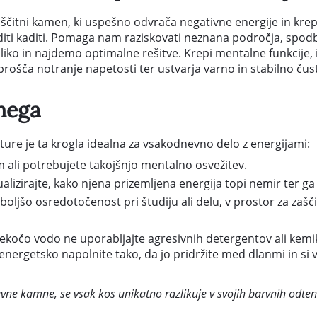
aščitni kamen, ki uspešno odvrača negativne energije in krepi
vaditi kaditi. Pomaga nam raziskovati neznana področja, spodb
sliko in najdemo optimalne rešitve. Krepi mentalne funkcije, 
prošča notranje napetosti ter ustvarja varno in stabilno čus
nega
ture je ta krogla idealna za vsakodnevno delo z energijami:
 ali potrebujete takojšnjo mentalno osvežitev.
alizirajte, kako njena prizemljena energija topi nemir ter ga
boljšo osredotočenost pri študiju ali delu, v prostor za zašči
ekočo vodo ne uporabljajte agresivnih detergentov ali kemika
nergetsko napolnite tako, da jo pridržite med dlanmi in si vizu
ne kamne, se vsak kos unikatno razlikuje v svojih barvnih odtenki