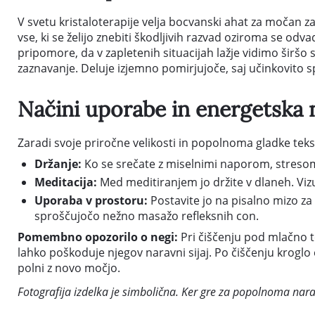
V svetu kristaloterapije velja bocvanski ahat za močan z
vse, ki se želijo znebiti škodljivih razvad oziroma se od
pripomore, da v zapletenih situacijah lažje vidimo širšo 
zaznavanje. Deluje izjemno pomirjujoče, saj učinkovito s
Načini uporabe in energetska 
Zaradi svoje priročne velikosti in popolnoma gladke teks
Držanje:
Ko se srečate z miselnimi naporom, stresom
Meditacija:
Med meditiranjem jo držite v dlaneh. Vizu
Uporaba v prostoru:
Postavite jo na pisalno mizo za 
sproščujočo nežno masažo refleksnih con.
Pomembno opozorilo o negi:
Pri čiščenju pod mlačno t
lahko poškoduje njegov naravni sijaj. Po čiščenju kroglo e
polni z novo močjo.
Fotografija izdelka je simbolična. Ker gre za popolnoma narav