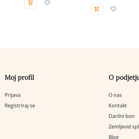
Moj profil
O podjetj
Prijava
O nas
Registriraj se
Kontakt
Darilni bon
Zemljevid sp
Blog