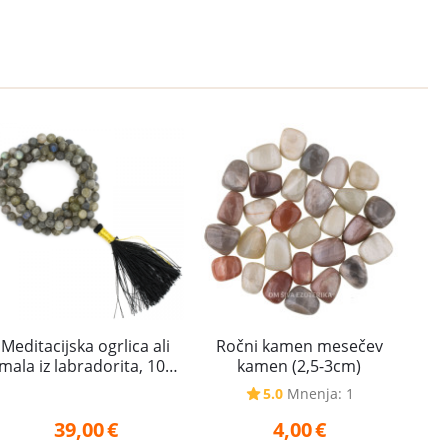
Meditacijska ogrlica ali
Ročni kamen mesečev
mala iz labradorita, 108
kamen (2,5-3cm)
kroglic (AA, 6 mm)
5.0
Mnenja: 1
39,00
€
4,00
€