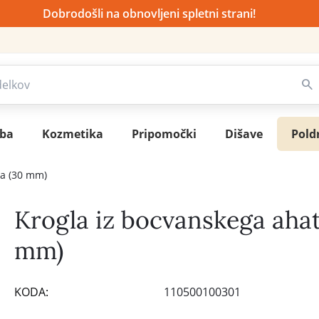
Dobrodošli na obnovljeni spletni strani!
sba
Kozmetika
Pripomočki
Dišave
Pold
ta (30 mm)
Krogla iz bocvanskega ahat
mm)
KODA:
110500100301