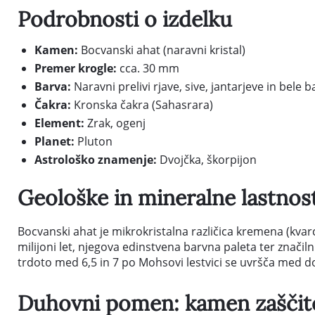
Podrobnosti o izdelku
Kamen:
Bocvanski ahat (naravni kristal)
Premer krogle:
cca. 30 mm
Barva:
Naravni prelivi rjave, sive, jantarjeve in bele
Čakra:
Kronska čakra (Sahasrara)
Element:
Zrak, ogenj
Planet:
Pluton
Astrološko znamenje:
Dvojčka, škorpijon
Geološke in mineralne lastnos
Bocvanski ahat je mikrokristalna različica kremena (kvarca
milijoni let, njegova edinstvena barvna paleta ter značil
trdoto med 6,5 in 7 po Mohsovi lestvici se uvršča med d
Duhovni pomen: kamen zaščite,