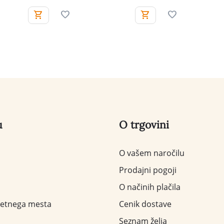
u
O trgovini
O vašem naročilu
Prodajni pogoji
O načinih plačila
letnega mesta
Cenik dostave
Seznam želja