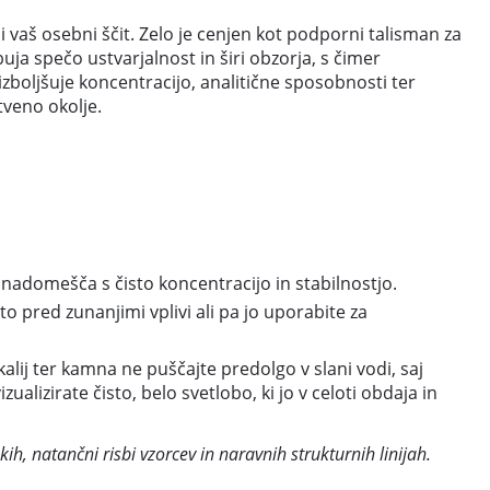
 vaš osebni ščit. Zelo je cenjen kot podporni talisman za
uja spečo ustvarjalnost in širi obzorja, s čimer
izboljšuje koncentracijo, analitične sposobnosti ter
tveno okolje.
 nadomešča s čisto koncentracijo in stabilnostjo.
to pred zunanjimi vplivi ali pa jo uporabite za
lij ter kamna ne puščajte predolgo v slani vodi, saj
alizirate čisto, belo svetlobo, ki jo v celoti obdaja in
h, natančni risbi vzorcev in naravnih strukturnih linijah.