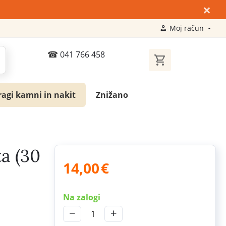
×
Moj račun
041 766 458
ragi kamni in nakit
Znižano
a (30
14,00
€
Na zalogi
−
+