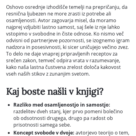
Oshovo osrednje izhodišče temelji na prepričanju, da
resnična ljubezen ne more zrasti iz potrebe ali
osamljenosti. Avtor zagovarja misel, da moramo
najprej vzljubiti lastno samost, saj šele iz nje lahko
vstopimo v svobodne in čiste odnose. Ko nismo več
odvisni od partnerjeve pozornosti, se izognemo igram
nadzora in posesivnosti, ki sicer uničujejo večino zvez.
To delo ne daje vnaprej pripravljenih receptov za
srečen zakon, temveč odpira vrata v razumevanje,
kako naša lastna čustvena zrelost določa kakovost
vseh naših stikov z zunanjim svetom.
Kaj boste našli v knjigi?
Razliko med osamljenostjo in samostjo:
razdelitev dveh stanj, kjer prvo pomeni bolečino
ob odsotnosti drugega, drugo pa radost ob
prisotnosti samega sebe.
Koncept svobode v dvoje:
avtorjevo teorijo o tem,