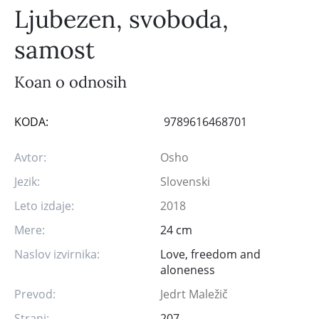
Ljubezen, svoboda,
samost
Koan o odnosih
KODA:
9789616468701
Avtor:
Osho
Jezik:
Slovenski
Leto izdaje:
2018
Mere:
24 cm
Naslov izvirnika:
Love, freedom and
aloneness
Prevod:
Jedrt Maležič
Strani:
207