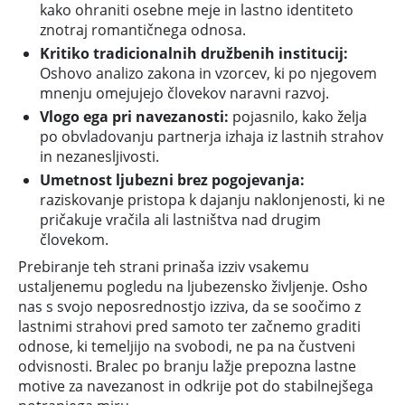
kako ohraniti osebne meje in lastno identiteto
znotraj romantičnega odnosa.
Kritiko tradicionalnih družbenih institucij:
Oshovo analizo zakona in vzorcev, ki po njegovem
mnenju omejujejo človekov naravni razvoj.
Vlogo ega pri navezanosti:
pojasnilo, kako želja
po obvladovanju partnerja izhaja iz lastnih strahov
in nezanesljivosti.
Umetnost ljubezni brez pogojevanja:
raziskovanje pristopa k dajanju naklonjenosti, ki ne
pričakuje vračila ali lastništva nad drugim
človekom.
Prebiranje teh strani prinaša izziv vsakemu
ustaljenemu pogledu na ljubezensko življenje. Osho
nas s svojo neposrednostjo izziva, da se soočimo z
lastnimi strahovi pred samoto ter začnemo graditi
odnose, ki temeljijo na svobodi, ne pa na čustveni
odvisnosti. Bralec po branju lažje prepozna lastne
motive za navezanost in odkrije pot do stabilnejšega