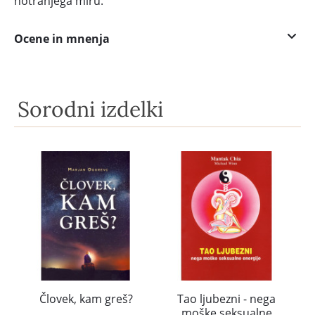
notranjega miru.
Ocene in mnenja
Sorodni izdelki
Človek, kam greš?
Tao ljubezni - nega
moške seksualne