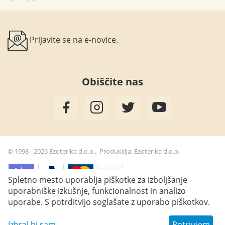
Prijavite se na e-novice.
Obiščite nas
© 1998 - 2026 Ezoterika d.o.o.. Produkcija:
Ezoterika d.o.o.
Spletno mesto uporablja piškotke za izboljšanje
uporabniške izkušnje, funkcionalnost in analizo
25,90
€
Dodaj v košarico
uporabe. S potrditvijo soglašate z uporabo piškotkov.
Izbral bi sam
Potrjujem