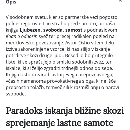
Opis
V sodobnem svetu, kjer so partnerske vezi pogosto
polne negotovosti in strahu pred samoto, prinaša
knjiga
Ljubezen, svoboda, samost
s podnaslovom
Koan o odnosih
svež ter precej radikalen pogled na
medčloveško povezovanje. Avtor Osho v tem delu
izziva zakoreninjene vzorce, ki nas silijo v iskanje
potrditve skozi druge ljudi. Besedilo bo pritegnilo
tiste, ki se sprašujejo o smislu sodobnih zvez, ter
iskalce, ki si želijo zgraditi trdnejši odnos do sebe.
Knjiga izstopa zaradi avtorjevega prepoznavnega,
včasih namenoma provokativnega sloga, ki ne išče
preprostih tolažb, temveč sili k razmišljanju o naravi
svobode.
Paradoks iskanja bližine skozi
sprejemanje lastne samote