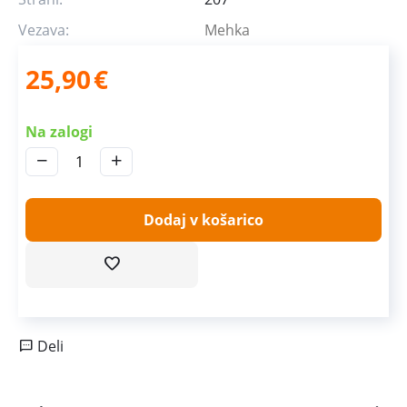
Vezava:
Mehka
25,90
€
Na zalogi
−
+
Dodaj v košarico
Deli