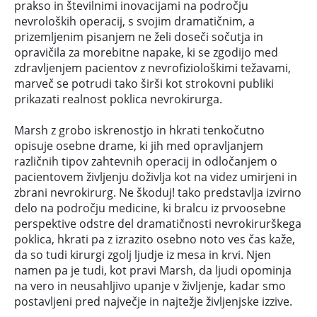
prakso in številnimi inovacijami na področju
nevroloških operacij, s svojim dramatičnim, a
prizemljenim pisanjem ne želi doseči sočutja in
opravičila za morebitne napake, ki se zgodijo med
zdravljenjem pacientov z nevrofiziološkimi težavami,
marveč se potrudi tako širši kot strokovni publiki
prikazati realnost poklica nevrokirurga.
Marsh z grobo iskrenostjo in hkrati tenkočutno
opisuje osebne drame, ki jih med opravljanjem
različnih tipov zahtevnih operacij in odločanjem o
pacientovem življenju doživlja kot na videz umirjeni in
zbrani nevrokirurg. Ne škoduj! tako predstavlja izvirno
delo na področju medicine, ki bralcu iz prvoosebne
perspektive odstre del dramatičnosti nevrokirurškega
poklica, hkrati pa z izrazito osebno noto ves čas kaže,
da so tudi kirurgi zgolj ljudje iz mesa in krvi. Njen
namen pa je tudi, kot pravi Marsh, da ljudi opominja
na vero in neusahljivo upanje v življenje, kadar smo
postavljeni pred največje in najtežje življenjske izzive.