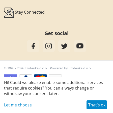
Stay Connected
Get social
© 1998 - 2026 Ezoterika d.o.o.. Powered by
Ezoterika d.o.o.
Hi! Could we please enable some additional services
that require cookies? You can always change or
24,90
€
Add to cart
withdraw your consent later.
Let me choose
That's ok
Wish list
Main
Catalog
Cart
Profile